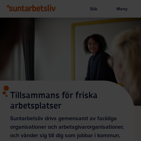
Sök
Meny
Visa sökruta
Hoppa
till
huvudinnehållet
Tillsammans för friska
arbetsplatser
Suntarbetsliv drivs gemensamt av fackliga
organisationer och arbetsgivarorganisationer,
och vänder sig till dig som jobbar i kommun,