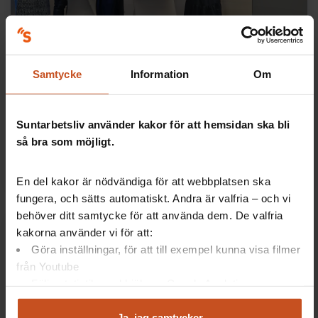
Så kan arbetsplatsen förebygga hot och
Samtycke
Information
Om
våld
Många drabbas av våld i hemmet, och det påverkar
både personen som utsätts och arbetet.
Suntarbetsliv använder kakor för att hemsidan ska bli
Arbetsplatsen kan göra mycket för att förebygga.
så bra som möjligt.
Lästid:
3 augusti 2026
4 min
En del kakor är nödvändiga för att webbplatsen ska
fungera, och sätts automatiskt. Andra är valfria – och vi
behöver ditt samtycke för att använda dem. De valfria
kakorna använder vi för att:
Göra inställningar, för att till exempel kunna visa filmer
från Youtube
Följa statistik med hjälp av Google Analytics
Analysera trafik för att kunna visa riktad information
och marknadsföring
Ja, jag samtycker