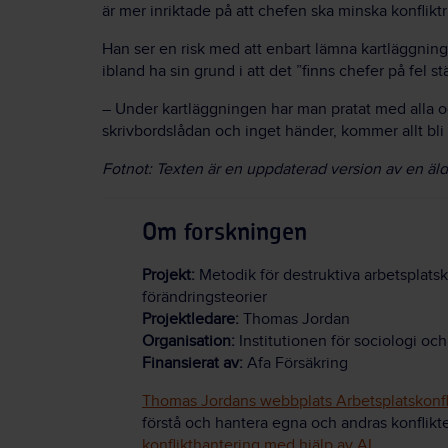
är mer inriktade på att chefen ska minska konflik
Han ser en risk med att enbart lämna kartläggning m
ibland ha sin grund i att det ”finns chefer på fel stäl
– Under kartläggningen har man pratat med alla o
skrivbordslådan och inget händer, kommer allt bli
Fotnot: Texten är en uppdaterad version av en äl
Om forskningen
Projekt:
Metodik för destruktiva arbetsplats
förändringsteorier
Projektledare:
Thomas Jordan
Organisation:
Institutionen för sociologi oc
Finansierat av:
Afa Försäkring
Thomas Jordans webbplats Arbetsplatskonfl
förstå och hantera egna och andras konflikter
konflikthantering med hjälp av AI
.