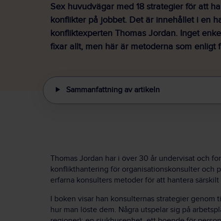
Sex huvudvägar med 18 strategier för att ha
konflikter på jobbet. Det är innehållet i en 
konfliktexperten Thomas Jordan. Inget enkel
fixar allt, men här är metoderna som enligt 
Sammanfattning av artikeln
Thomas Jordan har i över 30 år undervisat och for
konflikthantering för organisationskonsulter och 
erfarna konsulters metoder för att hantera särskilt
I boken visar han konsulternas strategier genom tio
hur man löste dem. Några utspelar sig på arbets
regioner): en sjukhusenhet, ett boende för person