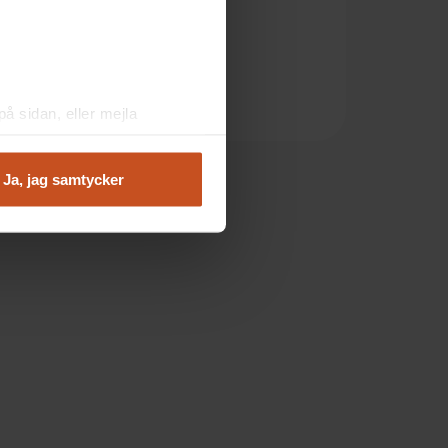
OSA-kollen
Vår arbetsmiljö
Bättre möten
Stressdialogen
å sidan, eller mejla
Ja, jag samtycker