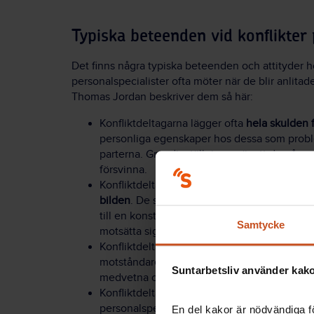
Typiska beteenden vid konflikter
Det finns några typiska beteenden och attityder h
personalspecialister ofta möter när de blir anlitade 
Thomas Jordan beskriver dem så här:
Konfliktdeltagarna lägger ofta
hela skulden 
personliga egenskaper hos dessa som proble
parterna. Grundinställningen är att de på and
försvinna.
Konfliktdeltagarna är många gånger överty
bilden
. De ser inte att vad de själva har gjort
till en konstruktiv dialog. Ofta är de tvärto
Samtycke
motsätta sig en dialog.
Konfliktdeltagarna
slirar ibland i sitt beteen
motståndare i konflikten, göra utfall, skvall
Suntarbetsliv använder kakor
medvetna om att de därmed bryter mot norme
Konfliktdeltagarna har också ofta ett starkt 
personalspecialisten, att
lyssna på deras ber
En del kakor är nödvändiga fö