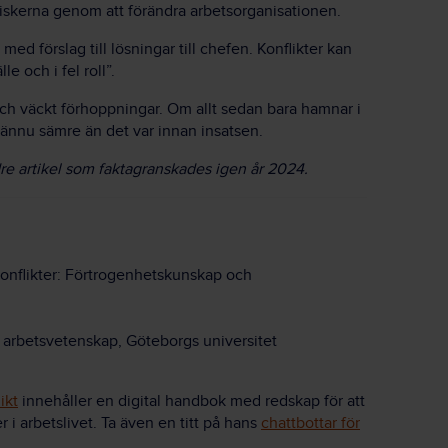
triskerna genom att förändra arbetsorganisationen.
ed förslag till lösningar till chefen. Konflikter kan
le och i fel roll”.
ch väckt förhoppningar. Om allt sedan bara hamnar i
 ännu sämre än det var innan insatsen.
dre artikel som faktagranskades igen år 2024.
konflikter: Förtrogenhetskunskap och
h arbetsvetenskap, Göteborgs universitet
ikt
innehåller en digital handbok med redskap för att
 i arbetslivet. Ta även en titt på hans
chattbottar för