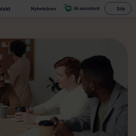
takt
AI-assistent
Nyhetsbrev
Sök
Visa sökrut