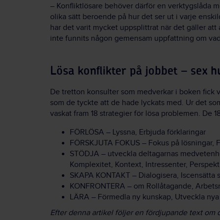
– Konfliktlösare behöver därför en verktygslåda
olika sätt beroende på hur det ser ut i varje ensk
har det varit mycket uppsplittrat när det gäller att
inte funnits någon gemensam uppfattning om vad
Lösa konflikter på jobbet – sex 
De tretton konsulter som medverkar i boken fick väl
som de tyckte att de hade lyckats med. Ur det so
vaskat fram 18 strategier för lösa problemen. De 1
FÖRLÖSA – Lyssna, Erbjuda förklaringar
FÖRSKJUTA FOKUS – Fokus på lösningar, Fo
STÖDJA – utveckla deltagarnas medvetenhe
Komplexitet, Kontext, Intressenter, Perspekt
SKAPA KONTAKT – Dialogisera, Iscensätta 
KONFRONTERA – om Rollåtagande, Arbetsmil
LÄRA – Förmedla ny kunskap, Utveckla nya 
Efter denna artikel följer en fördjupande text om