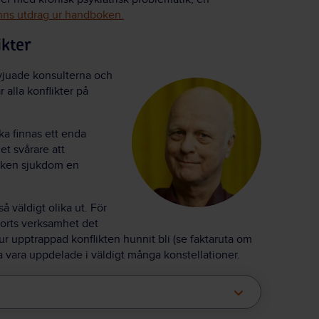
inns utdrag ur handboken.
ikter
ervjuade konsulterna och
alla konflikter på
ska finnas ett enda
et svårare att
 vilken sjukdom en
 så väldigt olika ut. För
 sorts verksamhet det
ur upptrappad konflikten hunnit bli (se faktaruta om
na vara uppdelade i väldigt många konstellationer.