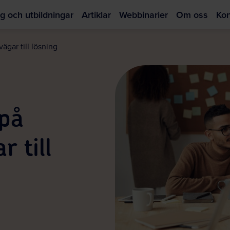
g och utbildningar
Artiklar
Webbinarier
Om oss
Kon
Hoppa
till
ägar till lösning
huvudinnehållet
 på
r till