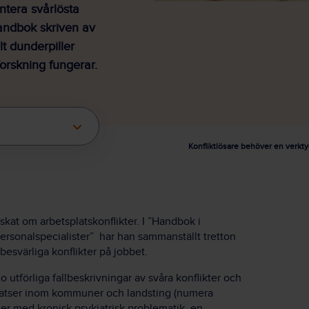
ntera svårlösta
handbok skriven av
t dunderpiller
forskning fungerar.
Konfliktlösare behöver en verkt
skat om arbetsplatskonflikter. I ”Handbok i
personalspecialister” har han sammanställt tretton
 besvärliga konflikter på jobbet.
 utförliga fallbeskrivningar av svåra konflikter och
platser inom kommuner och landsting (numera
er med kronisk psykiatrisk problematik, en