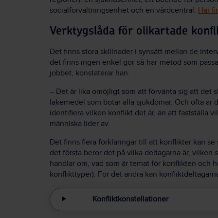
socialförvaltningsenhet och en vårdcentral.
Här f
Verktygslåda för olikartade konfl
Det finns stora skillnader i synsätt mellan de int
det finns ingen enkel gör-så-här-metod som passar 
jobbet, konstaterar han.
– Det är lika omöjligt som att förvänta sig att det 
läkemedel som botar alla sjukdomar. Och ofta är d
identifiera vilken konflikt det är, än att fastställa
människa lider av.
Det finns flera förklaringar till att konflikter kan se
det första beror det på vilka deltagarna är, vilken
handlar om, vad som är temat för konflikten och h
konflikttyper). För det andra kan konfliktdeltagar
Konfliktkonstellationer