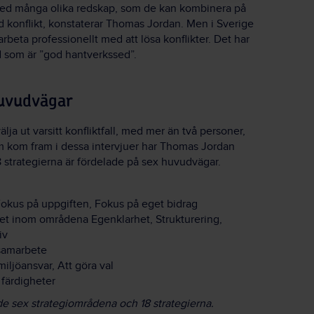
 med många olika redskap, som de kan kombinera på
ild konflikt, konstaterar Thomas Jordan. Men i Sverige
 arbeta professionellt med att lösa konflikter. Det har
 som är ”god hantverkssed”.
huvudvägar
ja ut varsitt konfliktfall, med mer än två personer,
m kom fram i dessa intervjuer har Thomas Jordan
8 strategierna är fördelade på sex huvudvägar.
kus på uppgiften, Fokus på eget bidrag
t inom områdena Egenklarhet, Strukturering,
iv
samarbete
jöansvar, Att göra val
färdigheter
 de sex strategiområdena och 18 strategierna.