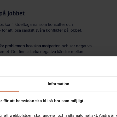
 på jobbet
os konfliktdeltagarna, som konsulter och
för att lösa särskilt svåra konflikter på jobbet.
för problemen hos sina motparter
, och ser negativa
met. Det finns starka negativa känslor mellan
ra sidan i konflikten måste ändra sig – eller
gade om att
deras eget synsätt är den enda sanna
 har bidragit till konflikten. De tar sällan egna initiativ
m ointresserade av dialog. De kan till och med aktivt
Information
de
och agerar oprofessionellt, genom att pika
ra, ignorera och frysa ut dem. Och de är inte
 för att hemsidan ska bli så bra som möjligt.
r för hur man uppför sig på en arbetsplats.
behov av att få en tredje part, som konsulten eller
ättelser
om de oförrätter som de anser att de har
r att webbplatsen ska fungera, och sätts automatiskt. Andra är va