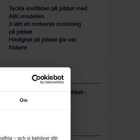
Tackla konflikten på jobbet med
ABC-modellen
3 sätt att motverka mobbning
på jobbet
Hövlighet på jobbet gör oss
friskare
Artiklar: Nyheter
Förebygg mobbning på jobbet -
med hjälp av vittnena
Om
Verktyg och stöd
lfria – och vi behöver ditt