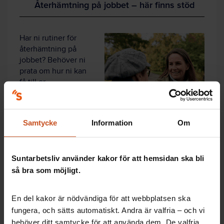
Återhämtning på jobbet – här finns stöd
Har ni rutiner för
återhämtning på
jobbet? Behöver ni
prata om hur ni kan
få till er
återhämtning?
Ta hjälp av
Suntarbetslivs
Samtycke
Information
Om
verktyg
Forskning på
5 – strategier för återhämtning på jobbet.
Se en kort
film och reflektera tillsammans med hjälp av ett par
Suntarbetsliv använder kakor för att hemsidan ska bli
frågor!
så bra som möjligt.
Här hittar du verktyget Strategier för återhämtning på
jobbet
En del kakor är nödvändiga för att webbplatsen ska
fungera, och sätts automatiskt. Andra är valfria – och vi
behöver ditt samtycke för att använda dem. De valfria