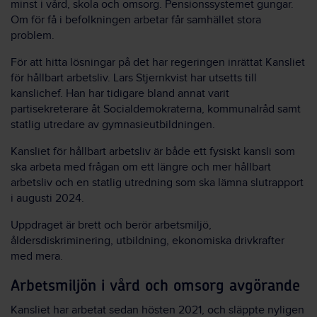
minst i vård, skola och omsorg. Pensionssystemet gungar.
Om för få i befolkningen arbetar får samhället stora
problem.
För att hitta lösningar på det har regeringen inrättat Kansliet
för hållbart arbetsliv. Lars Stjernkvist har utsetts till
kanslichef. Han har tidigare bland annat varit
partisekreterare åt Socialdemokraterna, kommunalråd samt
statlig utredare av gymnasieutbildningen.
Kansliet för hållbart arbetsliv är både ett fysiskt kansli som
ska arbeta med frågan om ett längre och mer hållbart
arbetsliv och en statlig utredning som ska lämna slutrapport
i augusti 2024.
Uppdraget är brett och berör arbetsmiljö,
åldersdiskriminering, utbildning, ekonomiska drivkrafter
med mera.
Arbetsmiljön i vård och omsorg avgörande
Kansliet har arbetat sedan hösten 2021, och släppte nyligen