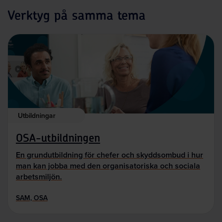
Verktyg på samma tema
Utbildningar
OSA-utbildningen
En grundutbildning för chefer och skyddsombud i hur
man kan jobba med den organisatoriska och sociala
arbetsmiljön.
SAM, OSA