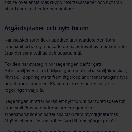
ska se över anställdas skydd mot trakasserier och hot från
bland andra patienter och brukare.
Åtgärdsplaner och nytt forum
När statskontoret fick i uppdrag att utvärdera den förra
arbetsmiljöstrategin pekade de på behovet av mer konkreta
åtgärder samt tydliga och tidsatta mål.
För den här strategin har regeringen därför gett
Arbetsmiljöverket och Myndigheten för arbetsmiljökunskap,
Mynak, i uppdrag att ta fram åtgärdsplaner för strategins fyra
prioriterade områden. Planerna ska sedan redovisas för
regeringen varje år.
Regeringen inrättar också ett nytt forum där företrädare för
arbetsmiljömyndigheterna, regeringen och
arbetsmarknadens parter ska diskutera myndigheternas
åtgärdsplaner. De ska träffas fyra till fem gånger per år.