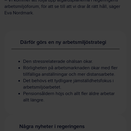
– Vi kommer att följa upp åtgärdsplanerna i regeringens
arbetsmiljöforum, för att se till att vi drar åt rätt håll, säger
Eva Nordmark.
Därför görs en ny arbetsmiljöstrategi
Den stressrelaterade ohälsan ökar.
Rörligheten på arbetsmarknaden ökar med fler
tillfälliga anställningar och mer distansarbete.
Det behövs ett tydligare jämställdhetsfokus i
arbetsmiljöarbetet.
Pensionsåldern höjs och allt fler äldre arbetar
allt längre.
Några nyheter i regeringens