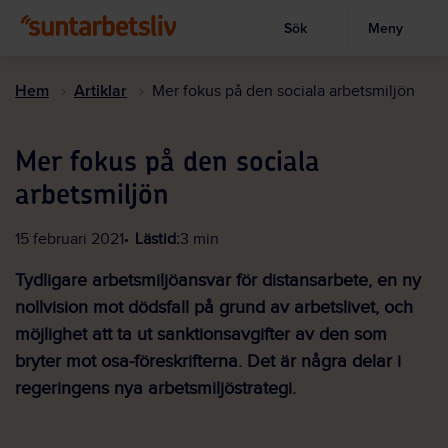
Sök
Meny
Visa sökruta
Hoppa
till
Hem
Artiklar
Mer fokus på den sociala arbetsmiljön
huvudinnehållet
Mer fokus på den sociala
arbetsmiljön
15 februari 2021
Lästid:
3 min
Tydligare arbetsmiljöansvar för distansarbete, en ny
nollvision mot dödsfall på grund av arbetslivet, och
möjlighet att ta ut sanktionsavgifter av den som
bryter mot osa-föreskrifterna. Det är några delar i
regeringens nya arbetsmiljöstrategi.