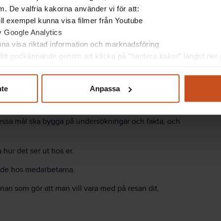
bemötande mot varandra är viktiga pusselbitar för att
. De valfria kakorna använder vi för att:
ur bäddar för effektivitet.
 till exempel kunna visa filmer från Youtube
av Google Analytics
evlig, eller helt enkelt hövlig, på jobbet:
unna visa riktad information och marknadsföring
itt godkännande genom att klicka på ”hantera kakor” längst ner p
nte
Anpassa
ssa mål ska bygga på undersökningar och fakta, och
 hur det ser ut hos er.
krade hos medarbetarna.
nan som gör att man vill vara med på resan dit.