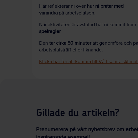
Här reflekterar ni över
hur ni pratar med
varandra
på arbetsplatsen.
När aktiviteten är avslutad har ni kommit fram t
spelregler
.
Den
tar cirka 50 minuter
att genomföra och pa
arbetsplatsträff eller liknande.
Klicka här för att komma till Vårt samtalsklimat
Gillade du artikeln?
Prenumerera på vårt nyhetsbrev om arbetsm
inspirerande exempel!