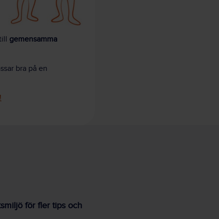
ill
gemensamma
ssar bra på en
!
iljö för fler tips och