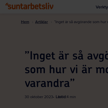
Verkty
Hem
Artiklar
”Inget är så avgörande som hur v
”Inget är så av
som hur vi är m
varandra”
30 oktober 2023
Lästid:
4 min