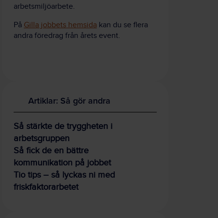
arbetsmiljöarbete.
På
Gilla jobbets hemsida
kan du se flera
andra föredrag från årets event.
Artiklar: Så gör andra
Så stärkte de tryggheten i
arbetsgruppen
Så fick de en bättre
kommunikation på jobbet
Tio tips – så lyckas ni med
friskfaktorarbetet