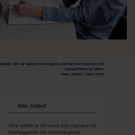
å jobbet. Och var vänlig mot kollegorna. Då kan även besluten och
verksamheten bli bättre.
Foto: Johnér / Viktor Holm
Gilla Jobbet
Gilla Jobbet är ett event som inspirerar till
förebyggande och hälsofrämjande