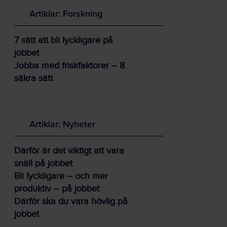
Artiklar: Forskning
7 sätt att bli lyckligare på
jobbet
Jobba med friskfaktorer – 8
säkra sätt
Artiklar: Nyheter
Därför är det viktigt att vara
snäll på jobbet
Bli lyckligare – och mer
produktiv – på jobbet
Därför ska du vara hövlig på
jobbet