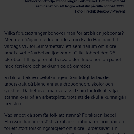
faktorer för att vilja stanna längre i arbetslivet. Det framkom vid
seminariet om ett längre arbetsliv på Gilla Jobbet 2023.
Foto: Fredrik Beskow / Prevent
Vilka förutsättningar behöver man för att bli en jobbonär?
Med den frågan inledde moderatorn Karin Hagman, till
vardags VD för Suntarbetsliv, ett seminarium om äldre i
arbetslivet på arbetsmiljöeventet Gilla Jobbet den 26
oktober. Till hjälp för att besvara den hade hon en panel
med forskare och sakkunniga på området.
Vi blir allt äldre i befolkningen. Samtidigt fattas det
arbetskraft på bland annat äldreboenden, skolor och
sjukhus. Då behöver man veta vad som får folk att vilja
stanna kvar på en arbetsplats, trots att de skulle kunna gå i
pension.
Vad är det då som får folk att stanna? Forskaren Isabel
Hansson har undersökt så kallade jobbonärer inom ramen
för ett stort forskningsprojekt om äldre i arbetslivet. En