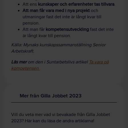
Att ens
kunskaper och erfarenheter tas tillvara
.
Att man får vara med i nya projekt
och
utmaningar fast det inte är långt kvar till
pension.
Att man får
kompetensutveckling
fast det inte
är långt kvar till pension.
Källa: Mynaks kunskapssammanställning Senior
Arbetskraft.
Läs mer
om den i Suntarbetslivs artikel
Ta vara på
kompetensen
Mer från Gilla Jobbet 2023
Vill du veta mer vad vi bevakade från Gilla Jobbet
2023? Här kan du läsa de andra artiklarna!