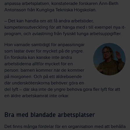
anpassa arbetsplatsen, konstaterade forskaren Ann-Beth
Antonsson från Kungliga Tekniska Högskolan.
– Det kan handla om att få andra arbetstider,
kompetensutveckling för att hänga med i till exempel nya it-
program, och avlastning från fysiskt tunga arbetsuppgifter.
Hon varnade samtidigt för anpassningar
som lastar över för mycket på de yngre.
En förskola kan kanske inte ändra
arbetstiderna alltför mycket för en
person: barnen kommer när de kommer
på morgonen. Och på ett äldreboende
där undersköterskorna behöver göra en
del lyft – där ska inte de yngre behöva göra fler lyft för att
en äldre arbetskamrat inte orkar.
Bra med blandade arbetsplatser
Det finns många fördelar för en organisation med att behålla