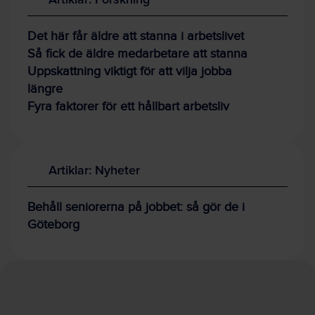
Det här får äldre att stanna i arbetslivet
Så fick de äldre medarbetare att stanna
Uppskattning viktigt för att vilja jobba
längre
Fyra faktorer för ett hållbart arbetsliv
Artiklar: Nyheter
Behåll seniorerna på jobbet: så gör de i
Göteborg