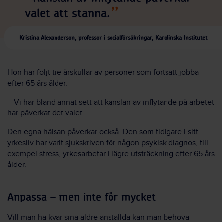
valet att stanna.
Kristina Alexanderson, professor i socialförsäkringar, Karolinska Institutet
Hon har följt tre årskullar av personer som fortsatt jobba
efter 65 års ålder.
– Vi har bland annat sett att känslan av inflytande på arbetet
har påverkat det valet.
Den egna hälsan påverkar också. Den som tidigare i sitt
yrkesliv har varit sjukskriven för någon psykisk diagnos, till
exempel stress, yrkesarbetar i lägre utsträckning efter 65 års
ålder.
Anpassa – men inte för mycket
Vill man ha kvar sina äldre anställda kan man behöva