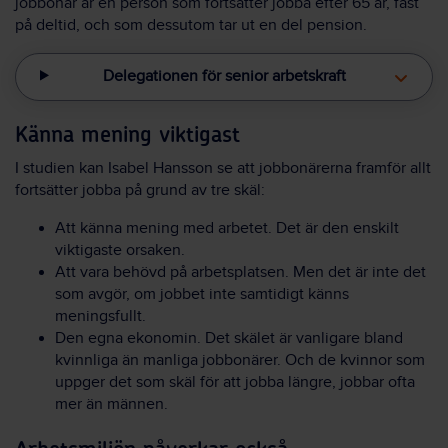
jobbonär är en person som fortsätter jobba efter 65 år, fast
på deltid, och som dessutom tar ut en del pension.
Delegationen för senior arbetskraft
Känna mening viktigast
I studien kan Isabel Hansson se att jobbonärerna framför allt
fortsätter jobba på grund av tre skäl:
Att känna mening med arbetet. Det är den enskilt
viktigaste orsaken.
Att vara behövd på arbetsplatsen. Men det är inte det
som avgör, om jobbet inte samtidigt känns
meningsfullt.
Den egna ekonomin. Det skälet är vanligare bland
kvinnliga än manliga jobbonärer. Och de kvinnor som
uppger det som skäl för att jobba längre, jobbar ofta
mer än männen.