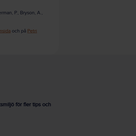
an, P., Bryson, A.,
msida
och på
Petri
iljö för fler tips och