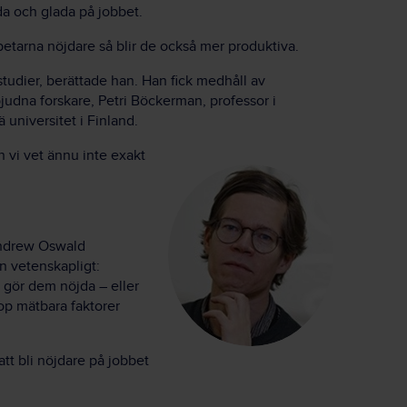
da och glada på jobbet.
tarna nöjdare så blir de också mer produktiva.
a studier, berättade han. Han fick medhåll av
judna forskare, Petri Böckerman, professor i
universitet i Finland.
 vi vet ännu inte exakt
Andrew Oswald
an vetenskapligt:
 gör dem nöjda – eller
hop mätbara faktorer
att bli nöjdare på jobbet