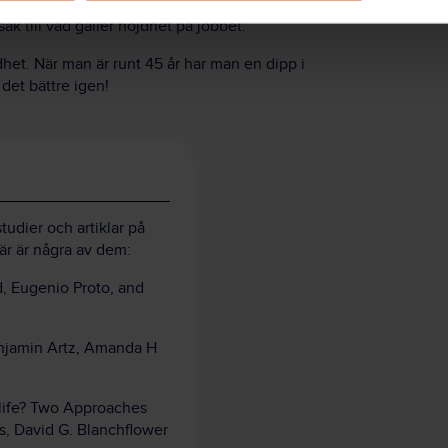
 till vad gäller nöjdhet på jobbet:
dhet. När man är runt 45 år har man en dipp i
det bättre igen!
udier och artiklar på
är är några av dem:
, Eugenio Proto, and
njamin Artz, Amanda H
life? Two Approaches
s, David G. Blanchflower