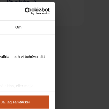
Vår arbetsmiljö
Bättre möten
OSA-kollen
Om
lfria – och vi behöver ditt
å sidan, eller mejla
Ja, jag samtycker