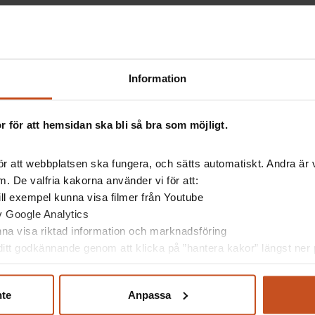
 påverka känslan av självständighet på jobbet.
Information
ter
 för att hemsidan ska bli så bra som möjligt.
tt medarbetare blir lite gladare bara de får flytta sitt
r att webbplatsen ska fungera, och sätts automatiskt. Andra är va
. De valfria kakorna använder vi för att:
 till exempel kunna visa filmer från Youtube
av Google Analytics
unna visa riktad information och marknadsföring
dra faktorer: chefens kompetens.
itt godkännande genom att klicka på ”hantera kakor” längst ner p
för det område som man arbetar inom. Ett sätt att
kunna göra ditt jobb”. Om svaret är ja är det positivt
at sig upp inom ett företag under många år har
nte
Anpassa