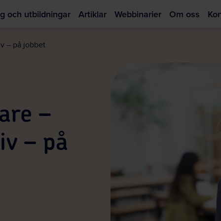
g och utbildningar
Artiklar
Webbinarier
Om oss
Kon
Hoppa
till
iv – på jobbet
huvudinnehållet
gare –
iv – på