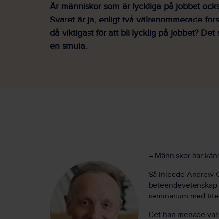
Är människor som är lyckliga på jobbet ock
Svaret är ja, enligt två välrenommerade for
då viktigast för att bli lycklig på jobbet? De
en smula.
– Människor har känsl
Så inledde Andrew O
beteendevetenskap vi
seminarium med titel
Det han menade var at