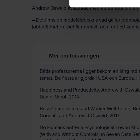
Andrew Oswald avslutade med att berätta om en sak
– Det finns en medelålderskris vad gäller jobbnöj
jobbnöjdheten. Det är normalt, och runt 50 känns 
Mer om forskningen
Båda professorerna ligger bakom en lång rad st
temat. De flesta är gjorda i USA och Europa. H
Happiness and Productivity, Andrew J. Oswald
Daniel Sgroi, 2014
Boss Competence and Worker Well-being, Be
Goodall, and Andrew J Oswald, 2017
Do Humans Suffer a Psychological Low in Mid
(With and Without Controls) in Seven Data Set