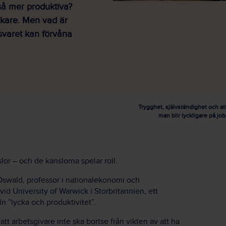
så mer produktiva?
skare. Men vad är
t svaret kan förvåna
Trygghet, självständighet och att
man blir lyckligare på j
or – och de känslorna spelar roll.
swald, professor i nationalekonomi och
d University of Warwick i Storbritannien, ett
n ”lycka och produktivitet”.
t arbetsgivare inte ska bortse från vikten av att ha