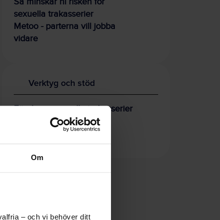
Så minskar ni risken för
sexuella trakasserier
Metoo - parterna vill jobba
vidare
Verktyg och stöd
Förebygg sexuella trakasserier
Hållbar introduktion
OSA-kollen
Om
lfria – och vi behöver ditt