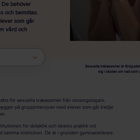
. De behöver
as och bemötas.
 elever som går
om vård och
Sexuella trakasserier är förbjude
sig i skolan om vad som g
ätts för sexuella trakasserier från omsorgstagare,
 bygger på gruppintervjuer med elever som går tredje
am.
itutionen för didaktik och lärares praktik vid
id samma institution. De är i grunden gymnasielärare.