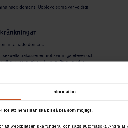
garna hade demens. Upplevelserna var väldigt
 kränkningar
 som inte hade demens.
ör sexuella trakasserier mot kvinnliga elever och
 patienter som gör detta, utan även manliga
bala sexuella anspelningar och obehagliga närmanden
mns är anhöriga som ger praktikanten en kyss i
t.
 erfarenheter av sexuella trakasserier, utan bad dem
Information
ta var något som förekom och vad de i så fall tänkte
 för att hemsidan ska bli så bra som möjligt.
h de ville berätta om vad de varit med om, och hade
t säga.
r att webbplatsen ska fungera, och sätts automatiskt. Andra är va