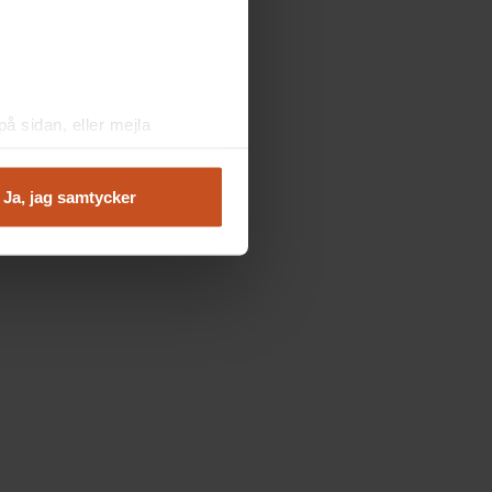
å sidan, eller mejla
Ja, jag samtycker