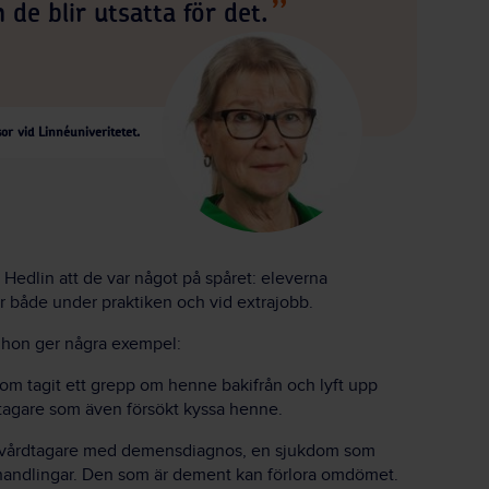
de blir utsatta för det.
or vid Linnéuniveritetet.
 Hedlin att de var något på spåret: eleverna
r både under praktiken och vid extrajobb.
, hon ger några exempel:
som tagit ett grepp om henne bakifrån och lyft upp
dtagare som även försökt kyssa henne.
s vårdtagare med demensdiagnos, en sjukdom som
ina handlingar. Den som är dement kan förlora omdömet.