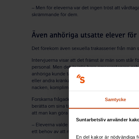
– Men för eleverna var det ingen tröst att vårdta
skrämmande för dem.
Även anhöriga utsatte elever för
Det förekom även sexuella trakasserier från män
Intervjuerna visar att det främst är män som står f
personal. Men det är inte bara omsorgstagare och
anhöriga kunde tafsa, göra verbala eller ickever
eller andra kränkande handlingar. Exempel som nä
nacken, komplimanger och lägger en hand på låre
Forskarna frågade inte efter elevernas personliga
Samtycke
berätta om sina tankar om det mer allmänt, om det
att man kan göra åt det.
Suntarbetsliv använder kakor
– Eleverna valde vad de ville berätta för oss. Oc
ett behov av att någon lyssnade på vad de hade at
En del kakor är nödvändiga fö