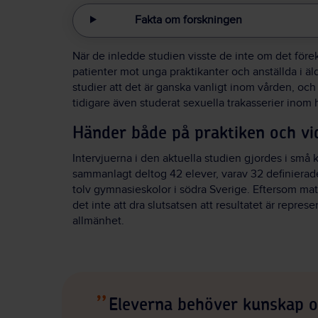
Fakta om forskningen
När de inledde studien visste de inte om det för
patienter mot unga praktikanter och anställda i ä
studier att det är ganska vanligt inom vården, oc
tidigare även studerat sexuella trakasserier inom
Händer både på praktiken och vi
Intervjuerna i den aktuella studien gjordes i små
sammanlagt deltog 42 elever, varav 32 definierad
tolv gymnasieskolor i södra Sverige. Eftersom mater
det inte att dra slutsatsen att resultatet är repres
allmänhet.
Eleverna behöver kunskap om