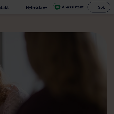
takt
AI-assistent
Nyhetsbrev
Sök
Visa sökrut