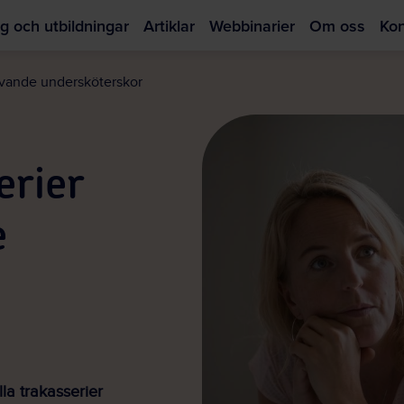
g och utbildningar
Artiklar
Webbinarier
Om oss
Kon
Hoppa
till
livande undersköterskor
huvudinnehållet
erier
e
la trakasserier