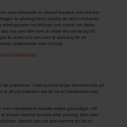
serier som beteende av sexuell karaktär som kränker
ölagen är arbetsgivaren skyldig att aktivt motverka
arbetsgivaren ha riktlinjer och rutiner om detta,
 ska visa vem den som är utsatt ska vända sig till,
on är utsatt och vem som är ansvarig för att
ikarier, praktikanter som inhyrda.
uella trakasserier.
de praktiserar. I intervjuerna skiljer eleverna inte på
den är att på praktiken ska de ha en handledare som
ar, men handledaren kanske måste göra något i ett
n är ensam med en brukare eller anhörig. Som elev
a tiden, särskilt inte när man kommit en bit in i