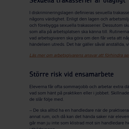
Sexuella trakasserier är olagligt
I diskrimineringslagen definieras sexuella trakas
någons värdighet. Enligt den lagen och arbetsmilj
och förebygga sexuella trakasserier. Dessutom ska 
som alla på arbetsplatsen ska känna till. Rutinerna
vad arbetsgivaren ska göra om den får veta att någ
händelsen utreds. Det här gäller såväl anställda, v
Läs mer om arbetsgivarens ansvar att förhindra sex
Större risk vid ensamarbete
Eleverna får ofta sommarjobb och arbetar extra där 
vad som hänt på praktiken eller i jobbet. Skillna
de slår följe med.
– De ska alltid ha en handledare när de praktiser
annat rum, och då kan det hända saker när eleve
går man ju inte som klistrad mot sin handledare hel