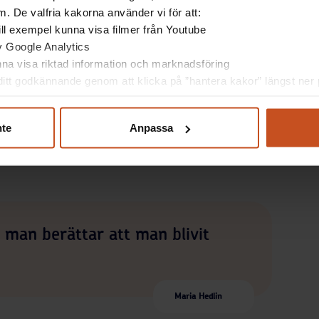
. De valfria kakorna använder vi för att:
raktiken
 till exempel kunna visa filmer från Youtube
av Google Analytics
tsgivaren på att sexuella trakasserier kan hända. De
unna visa riktad information och marknadsföring
väntade många av dem under praktiken och i det
itt godkännande genom att klicka på ”hantera kakor” längst ner p
pp på bordet och att man pratar om det i skolan. De
em de kan vända sig till när något händer.
nte
Anpassa
 och ensamma om de blir utsatta, konstaterar
tt man berättar att man blivit
Maria Hedlin