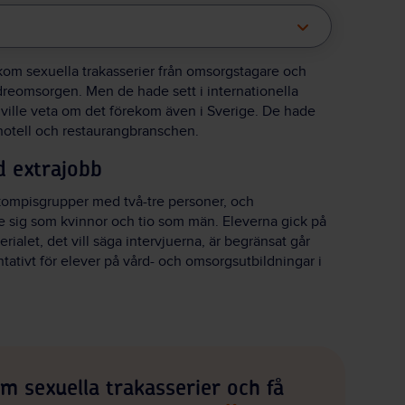
ekom sexuella trakasserier från omsorgstagare och
ldreomsorgen. Men de hade sett i internationella
h ville veta om det förekom även i Sverige. De hade
 hotell och restaurangbranschen.
d extrajobb
 kompisgrupper med två-tre personer, och
e sig som kvinnor och tio som män. Eleverna gick på
ialet, det vill säga intervjuerna, är begränsat går
entativt för elever på vård- och omsorgsutbildningar i
 sexuella trakasserier och få