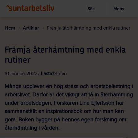
Sök
Meny
Visa sökruta
Hoppa
till
Hem
Artiklar
Främja återhämtning med enkla rutiner
huvudinnehållet
Främja återhämtning med enkla
rutiner
10 januari 2022
Lästid:
4 min
Många upplever en hög stress och arbetsbelastning i
arbetslivet. Därför är det viktigt att få in återhämtning
under arbetsdagen. Forskaren Lina Ejlertsson har
sammanställt en inspirationsbok om hur man kan
göra. Boken bygger på hennes egen forskning om
återhämtning i vården.