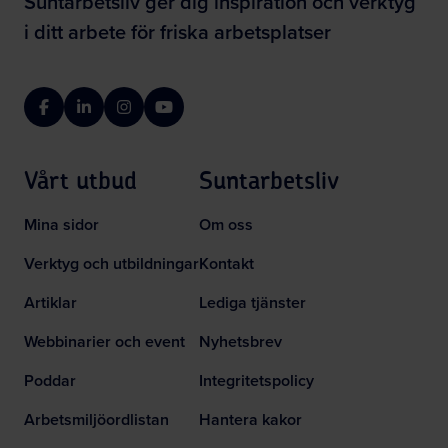
Suntarbetsliv ger dig inspiration och verktyg
i ditt arbete för friska arbetsplatser
Facebook
LinkedIn
Instagram
YouTube
Vårt utbud
Suntarbetsliv
Mina sidor
Om oss
Verktyg och utbildningar
Kontakt
Artiklar
Lediga tjänster
Webbinarier och event
Nyhetsbrev
Poddar
Integritetspolicy
Arbetsmiljöordlistan
Hantera kakor