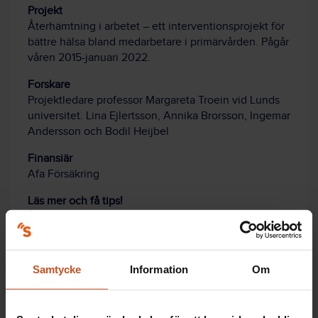
Projekt
Återhämtning i arbetet – ett interventionsprojekt för
bättre hälsa bland medarbetare i primärvården. Pågår
våren 2015-januari 2022.
Forskare
Projektledare professor Margareta Troein vid Lunds
universitet. Lina Ejlertsson, Annika Brorsson, Ingemar
Andersson och Bodil Heijbel
Finansiär
Afa Försäkring
Läs mer och få tips!
Återhämtning under arbetsdagen – en
inspirationsbok för individ och verksamhet
Samtycke
Information
Om
Tips för återhämtning