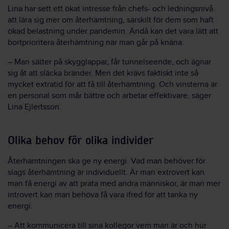
Lina har sett ett ökat intresse från chefs- och ledningsnivå
att lära sig mer om återhämtning, särskilt för dem som haft
ökad belastning under pandemin. Ändå kan det vara lätt att
bortprioritera återhämtning när man går på knäna.
– Man sätter på skygglappar, får tunnelseende, och ägnar
sig åt att släcka bränder. Men det krävs faktiskt inte så
mycket extratid för att få till återhämtning. Och vinsterna är
en personal som mår bättre och arbetar effektivare, säger
Lina Ejlertsson.
Olika behov för olika individer
Återhämtningen ska ge ny energi. Vad man behöver för
slags återhämtning är individuellt. Är man extrovert kan
man få energi av att prata med andra människor, är man mer
introvert kan man behöva få vara ifred för att tanka ny
energi.
– Att kommunicera till sina kollegor vem man är och hur