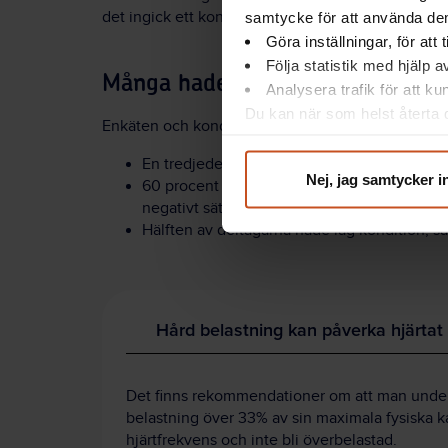
det ingick ett konditionstest. De fick också svara 
samtycke för att använda dem
Göra inställningar, för att
Följa statistik med hjälp 
Många hade kronisk smärta
Analysera trafik för att k
Du kan när som helst återta d
Enkäten och konditionstesterna visade bland anna
integritet@suntarbetsliv.se.
En tredjedel av deltagarna hade besvärande 
Nej, jag samtycker i
60 procent av deltagarna uppgav att de är så 
negativt sätt.
Hälften av deltagarna hade låg kondition, sa
Hård belastning kan påverka hjärtat
Det finns rekommendationer om att man under 
belastning över 33% av sin maximala fysiska ka
hjärtfrekvens och inte bli överbelastad.