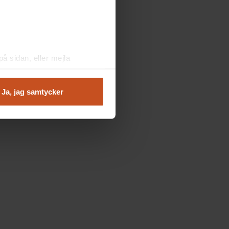
å sidan, eller mejla
Ja, jag samtycker