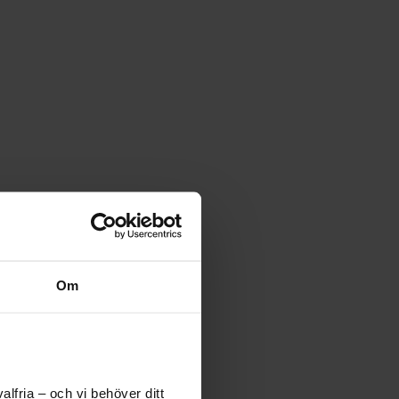
Om
lfria – och vi behöver ditt