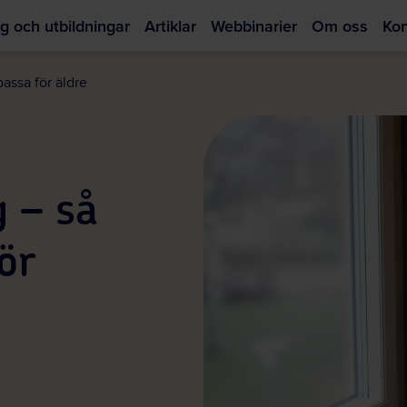
g och utbildningar
Artiklar
Webbinarier
Om oss
Kon
Hoppa
till
passa för äldre
huvudinnehållet
g – så
ör