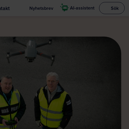
takt
AI-assistent
Nyhetsbrev
Sök
Visa sökrut