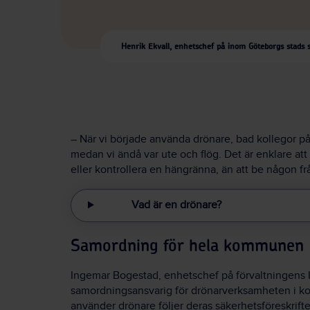
Henrik Ekvall, enhetschef på inom Göteborgs stads s
– När vi började använda drönare, bad kollegor på
medan vi ändå var ute och flög. Det är enklare at
eller kontrollera en hängränna, än att be någon frå
Vad är en drönare?
Samordning för hela kommunen
Ingemar Bogestad, enhetschef på förvaltningens IT
samordningsansvarig för drönarverksamheten i kom
använder drönare följer deras säkerhetsföreskrifte