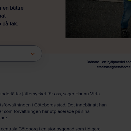
a en bättre
nat
 på tak.
Drönare - ett hjälpmedel som
stadsfastighetsförval
 underlättar jättemycket för oss, säger Hannu Virta.
tsförvaltningen i Göteborgs stad. Det innebär att han
er som förvaltningen har utplacerade på sina
rare.
 centrala Göteborg i en stor byggnad som tidigare