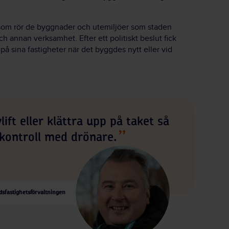
t som rör de byggnader och utemiljöer som staden
h annan verksamhet. Efter ett politiskt beslut fick
 på sina fastigheter när det byggdes nytt eller vid
ylift eller klättra upp på taket så
 kontroll med drönare.
dsfastighetsförvaltningen