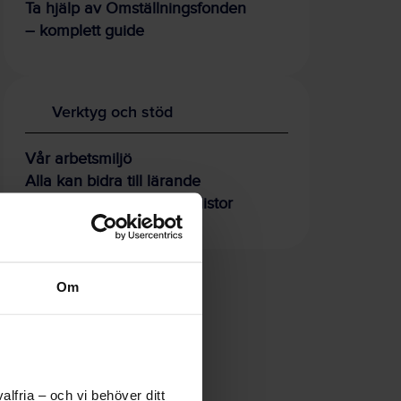
Ta hjälp av Omställningsfonden
– komplett guide
Verktyg och stöd
Vår arbetsmiljö
Alla kan bidra till lärande
Skyddsronder och checklistor
Om
lfria – och vi behöver ditt