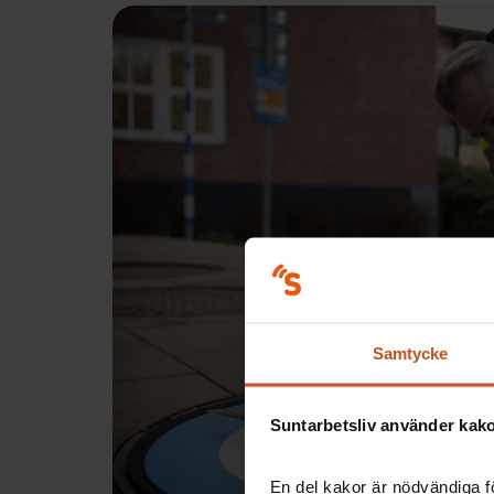
Samtycke
Suntarbetsliv använder kakor
En del kakor är nödvändiga fö