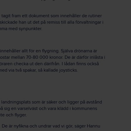
 tagit fram ett dokument som innehåller de rutiner
skickade han ut det på remiss till alla förvaltningar i
komma med synpunkter.
nnehåller allt för en flygning. Själva drönarna är
tar mellan 70-80 000 kronor. De är därför inlåsta i
raren checka ut den därifrån. I lådan finns också
d via två spakar, så kallade joysticks.
och landningsplats som är säker och ligger på avstånd
på sig en varselväst och vara klädd i kommunens
te och flyger.
 De är nyfikna och undrar vad vi gör, säger Hannu