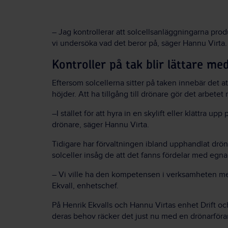
– Jag kontrollerar att solcellsanläggningarna pro
vi undersöka vad det beror på, säger Hannu Virta.
Kontroller på tak blir lättare me
Eftersom solcellerna sitter på taken innebär det a
höjder. Att ha tillgång till drönare gör det arbetet
–I stället för att hyra in en skylift eller klättra u
drönare, säger Hannu Virta.
Tidigare har förvaltningen ibland upphandlat dröna
solceller insåg de att det fanns fördelar med egna
– Vi ville ha den kompetensen i verksamheten me
Ekvall, enhetschef.
På Henrik Ekvalls och Hannu Virtas enhet Drift oc
deras behov räcker det just nu med en drönarföra