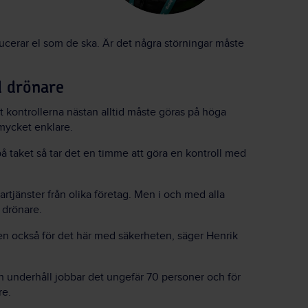
ducerar el som de ska. Är det några störningar måste
d drönare
tt kontrollerna nästan alltid måste göras på höga
 mycket enklare.
pp på taket så tar det en timme att göra en kontroll med
rtjänster från olika företag. Men i och med alla
 drönare.
n också för det här med säkerheten, säger Henrik
h underhåll jobbar det ungefär 70 personer och för
re.