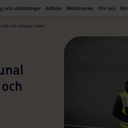
g och utbildningar
Artiklar
Webbinarier
Om oss
Kon
Hoppa
till
 tid och minskar risker
huvudinnehållet
unal
 och