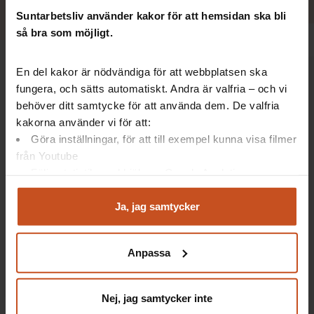
resultatet.
Suntarbetsliv använder kakor för att hemsidan ska bli
så bra som möjligt.
Moa Elfström, hr, funktionsstödsförvaltningen.
En del kakor är nödvändiga för att webbplatsen ska
fungera, och sätts automatiskt. Andra är valfria – och vi
Till det arbetet har hr tagit fram ett stödmaterial som
vägleder cheferna i arbetet med resultaten och hur de kan
behöver ditt samtycke för att använda dem. De valfria
göra medarbetarna delaktiga. På intranätet finns även
kakorna använder vi för att:
stödmaterial om friskfaktorer med länkar till Suntarbetslivs
Göra inställningar, för att till exempel kunna visa filmer
verktyg
Friskfaktorlabbet
.
från Youtube
Följa statistik med hjälp av Google Analytics
– Vi uppmuntrar cheferna att involvera skyddsombuden i
Analysera trafik för att kunna visa riktad information
arbetet med att analysera resultatet, och att planera för hur
och marknadsföring
Ja, jag samtycker
medarbetarna ska få ta del av det och vara delaktiga i det
Du kan när som helst återta ditt godkännande genom att
fortsatta arbetet, berättar Moa Elfström.
klicka på ”hantera kakor” längst ner på sidan, eller mejla
Anpassa
integritet@suntarbetsliv.se.
Mäter friskfaktorerna för att sätta dem på
kartan
Nej, jag samtycker inte