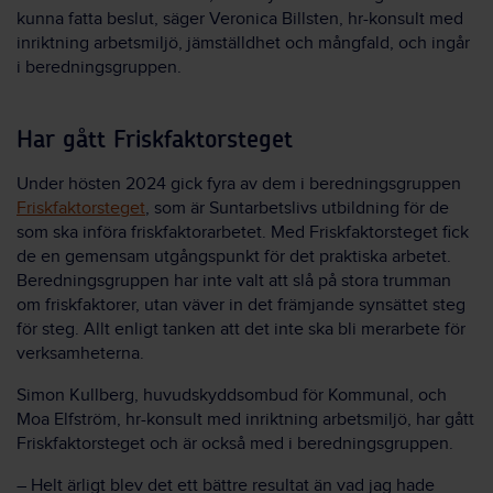
kunna fatta beslut, säger Veronica Billsten, hr-konsult med
inriktning arbetsmiljö, jämställdhet och mångfald, och ingår
i beredningsgruppen.
Har gått Friskfaktorsteget
Under hösten 2024 gick fyra av dem i beredningsgruppen
Friskfaktorsteget
, som är Suntarbetslivs utbildning för de
som ska införa friskfaktorarbetet. Med Friskfaktorsteget fick
de en gemensam utgångspunkt för det praktiska arbetet.
Beredningsgruppen har inte valt att slå på stora trumman
om friskfaktorer, utan väver in det främjande synsättet steg
för steg. Allt enligt tanken att det inte ska bli merarbete för
verksamheterna.
Simon Kullberg, huvudskyddsombud för Kommunal, och
Moa Elfström, hr-konsult med inriktning arbetsmiljö, har gått
Friskfaktorsteget och är också med i beredningsgruppen.
– Helt ärligt blev det ett bättre resultat än vad jag hade