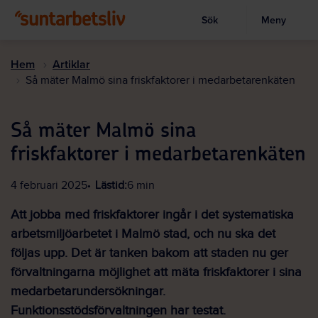
Sök
Meny
Visa sökruta
Hoppa
till
Hem
Artiklar
huvudinnehållet
Så mäter Malmö sina friskfaktorer i medarbetarenkäten
Så mäter Malmö sina
friskfaktorer i medarbetarenkäten
4 februari 2025
Lästid:
6 min
Att jobba med friskfaktorer ingår i det systematiska
arbetsmiljöarbetet i Malmö stad, och nu ska det
följas upp. Det är tanken bakom att staden nu ger
förvaltningarna möjlighet att mäta friskfaktorer i sina
medarbetarundersökningar.
Funktionsstödsförvaltningen har testat.