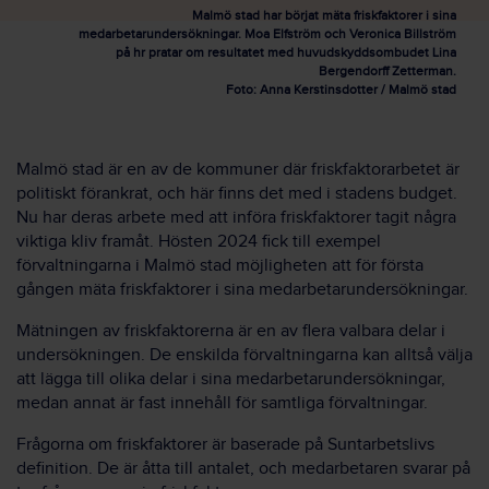
Malmö stad har börjat mäta friskfaktorer i sina
medarbetarundersökningar. Moa Elfström och Veronica Billström
på hr pratar om resultatet med huvudskyddsombudet Lina
Bergendorff Zetterman.
Foto: Anna Kerstinsdotter / Malmö stad
Malmö stad är en av de kommuner där friskfaktorarbetet är
politiskt förankrat, och här finns det med i stadens budget.
Nu har deras arbete med att införa friskfaktorer tagit några
viktiga kliv framåt. Hösten 2024 fick till exempel
förvaltningarna i Malmö stad möjligheten att för första
gången mäta friskfaktorer i sina medarbetarundersökningar.
Mätningen av friskfaktorerna är en av flera valbara delar i
undersökningen. De enskilda förvaltningarna kan alltså välja
att lägga till olika delar i sina medarbetarundersökningar,
medan annat är fast innehåll för samtliga förvaltningar.
Frågorna om friskfaktorer är baserade på Suntarbetslivs
definition. De är åtta till antalet, och medarbetaren svarar på