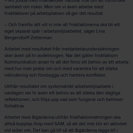
– Att jobba med friskfaktorer handlar inte om att förminska
samtalet om risker. Men om vi även arbetar med
friskfaktorer på arbetsplatsen så ger det resultat.
– Och framför allt vill vi inte att friskfaktorerna ska bli ett
eget separat spår i arbetsmiljöarbetet, säger Lina
Bergendorff Zetterman.
Arbetet med resultatet från medarbetarundersökningen
sker även på hr-avdelningen. När det gäller friskfaktorn
Kommunikation anser hr att det finns ett behov av ett arbeta
med hur man pratar om och med varandra för att stärka
inkludering och förebygga och hantera konflikter.
Utifrån resultatet om systematiskt arbetsmiljöarbete i
vardagen ser hr även ett behov av att stärka den dagliga
reflektionen, och följa upp vad som fungerar och behöver
förbättras.
Arbetet med åtgärderna utifrån friskfaktormätningen ska
alltså kopplas ihop med SAM, så att det inte blir en aktivitet
vid sidan om. Det kan gå till så att åtgärderna läggs till i