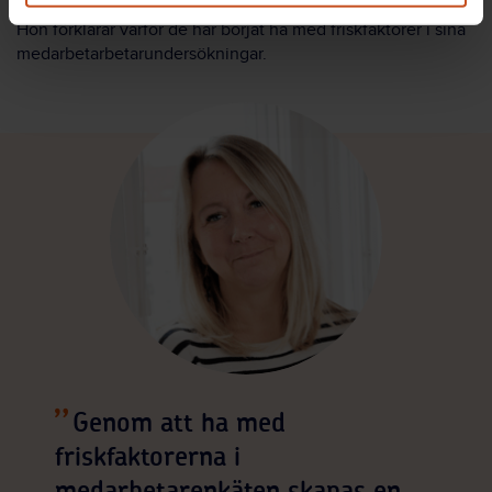
Malin Hansson är Funktionsstödsförvaltningens hr-chef.
Hon förklarar varför de har börjat ha med friskfaktorer i sina
medarbetarbetarundersökningar.
Genom att ha med
friskfaktorerna i