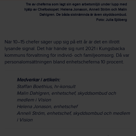
Tre av cheferna som lagt sin egen arbetsmiljö under lupp med
hjälp av Chefoskopet: Helena Jonason, Anneli Ström och Malin
Dahlgren. De båda sistnämnda är även skyddsombud.
Foto: Julia Sjöberg
När 10–15 chefer säger upp sig på ett år är det en illrött
lysande signal. Det här hände sig runt 2021 i Kungsbacka
kommuns förvaltning för individ- och familjeomsorg. Då var
personalomsättningen bland enhetscheferna 10 procent.
Medverkar i artikeln:
Staffan Boethius, hr-konsult
Malin Dahlgren, enhetschef, skyddsombud och
medlem i Vision
Helena Jonason, enhetschef
Anneli Ström, enhetschef, skyddsombud och medlem
i Vision