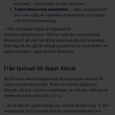
timglaset”, chefsmöten är inte effektiva
Tvärprofessionella samarbeten
– olika verksamheter
drar inte nytta av varandras erfarenheter och hjälps
inte åt med bemanning
– Den viktigaste frågan är kopplad till
bemanningsprocessen. Det har varit den som ständigt
återkommit att den har störst påverkan på mitt ledarskap.
Man såg att det går åt väldigt mycket tid för våra chefer att
jobba med den, säger Staffan Boëthius.
Från tystnad till öppet klimat
Nu finns en handlingsplan och arbetsgrupper knutna till
varje utvecklingsområde. Även om arbete pågår och
återstår, särskilt i bemanningsfrågan, är det stor skillnad på
chefernas arbetsmiljö då och nu.
– Nu är det ett öppet klimat och en helt annan miljö. Vi blir
medbjudna och lyssnade på från verksamhetschef och