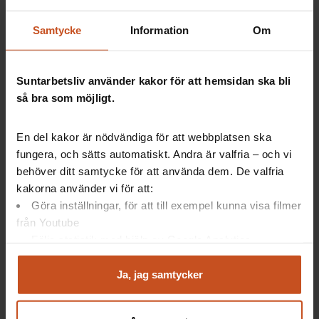
Var noga med hur det presenteras, att det
känns tryggt med ledningen.
Samtycke
Information
Om
Våga lyfta det som utmanar och känns jobbigt
Tänk prestigelöshet och öppenhet
Jobba med tryggheten i gruppen – ”Otroligt
Suntarbetsliv använder kakor för att hemsidan ska bli
viktigt!”
så bra som möjligt.
En del kakor är nödvändiga för att webbplatsen ska
Lär av varandra!
fungera, och sätts automatiskt. Andra är valfria – och vi
behöver ditt samtycke för att använda dem. De valfria
kakorna använder vi för att:
Hur kan man ta del av varandras kunskaper och
Göra inställningar, för att till exempel kunna visa filmer
erfarenheter på arbetsplatsen? Lyft fram både idéer
från Youtube
och misstag som ett sätt att lära.
Följa statistik med hjälp av Google Analytics
Skapa struktur för när, vad och hur
Analysera trafik för att kunna visa riktad information
Ha ett öppet och tillåtande klimat
och marknadsföring
Ja, jag samtycker
Du kan när som helst återta ditt godkännande genom att
Det är tips från
Forskning på 5 om hur ni skapar ett
klicka på ”hantera kakor” längst ner på sidan, eller mejla
bra lärandeklimat
. Ta en titt på stödet, kanske vid