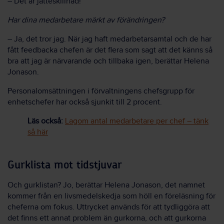
– Det är jätteskillnad!
Har dina medarbetare märkt av förändringen?
– Ja, det tror jag. När jag haft medarbetarsamtal och de har
fått feedbacka chefen är det flera som sagt att det känns så
bra att jag är närvarande och tillbaka igen, berättar Helena
Jonason.
Personalomsättningen i förvaltningens chefsgrupp för
enhetschefer har också sjunkit till 2 procent.
Läs också:
Lagom antal medarbetare per chef – tänk
så här
Gurklista mot tidstjuvar
Och gurklistan? Jo, berättar Helena Jonason, det namnet
kommer från en livsmedelskedja som höll en föreläsning för
cheferna om fokus. Uttrycket används för att tydliggöra att
det finns ett annat problem än gurkorna, och att gurkorna