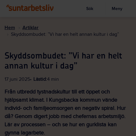
Sök
Meny
Visa sökruta
Hoppa
till
Hem
Artiklar
huvudinnehållet
Skyddsombudet: ”Vi har en helt annan kultur i dag”
Skyddsombudet: ”Vi har en helt
annan kultur i dag”
17 juni 2025
Lästid:
4 min
Från utbredd tystnadskultur till ett öppet och
hjälpsamt klimat. I Kungsbacka kommun vände
individ- och familjeomsorgen en negativ spiral. Hur
då? Genom digert jobb med chefernas arbetsmiljö.
Lär av processen – och se hur en gurklista kan
gynna lagarbete.