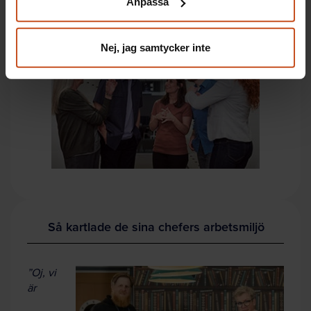
Anpassa
integritet@suntarbetsliv.se.
nästa chefsmöte?
Nej, jag samtycker inte
Så kartlade de sina chefers arbetsmiljö
”Oj, vi
är