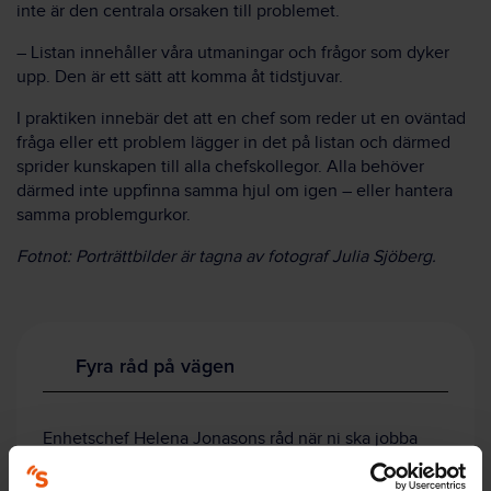
inte är den centrala orsaken till problemet.
– Listan innehåller våra utmaningar och frågor som dyker
upp. Den är ett sätt att komma åt tidstjuvar.
I praktiken innebär det att en chef som reder ut en oväntad
fråga eller ett problem lägger in det på listan och därmed
sprider kunskapen till alla chefskollegor. Alla behöver
därmed inte uppfinna samma hjul om igen – eller hantera
samma problemgurkor.
Fotnot: Porträttbilder är tagna av fotograf Julia Sjöberg.
Fyra råd på vägen
Enhetschef Helena Jonasons råd när ni ska jobba
med chefers arbetsmiljö, via Chefoskopet: