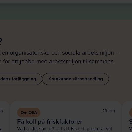
?
en organisatoriska och sociala arbetsmiljön –
en
för att jobba med arbetsmiljön tillsammans.
idens förläggning
Kränkande särbehandling
in
20 min
Om OSA
Få koll på friskfaktorer
ka
Vad är det som gör att vi trivs och presterar väl
V