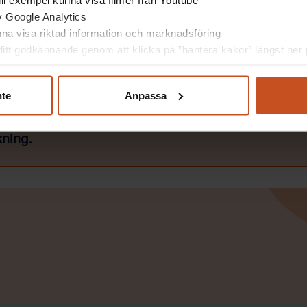
 till exempel kunna visa filmer från Youtube
sta dina kunskaper.
av Google Analytics
unna visa riktad information och marknadsföring
itt godkännande genom att klicka på ”hantera kakor” längst ner p
nte
Anpassa
 och social arbetsmiljö gäller alla verksamheter dä
kning.