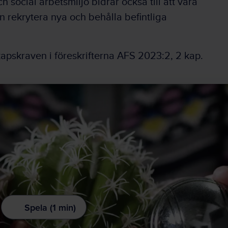
 social arbetsmiljö bidrar också till att vara
n rekrytera nya och behålla befintliga
kapskraven i föreskrifterna AFS 2023:2, 2 kap.
Spela (1 min)