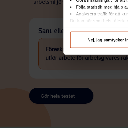
Göra inställningar, för att
arbetsmiljön? Ta några minuter och te
Följa statistik med hjälp 
Analysera trafik för att k
Du kan när som helst återta d
integritet@suntarbetsliv.se.
Sant eller falskt?
Nej, jag samtycker i
Föreskrifterna om organisatorisk
utför arbete för arbetsgivares rä
Gör hela testet