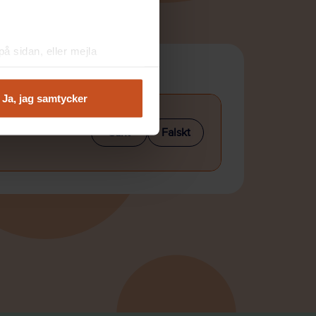
å sidan, eller mejla
Ja, jag samtycker
r arbetstagare
Sant
Falskt