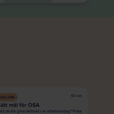
60 min
Om OSA
Sätt mål för OSA
ad skulle göra skillnad i er arbetsvardag? Prata