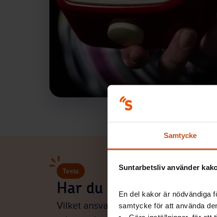
Samtycke
Suntarbetsliv använder kakor
Testa
Har du OSA-koll?
En del kakor är nödvändiga fö
Vilket ansvar har arbetsgivaren egent
samtycke för att använda dem