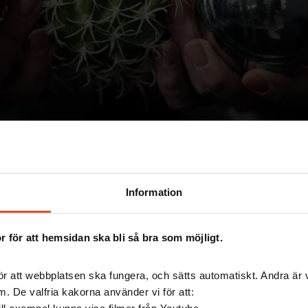
Information
 för att hemsidan ska bli så bra som möjligt.
r att webbplatsen ska fungera, och sätts automatiskt. Andra är va
ligen för den organisatoriska och sociala
. De valfria kakorna använder vi för att: