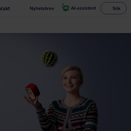
takt
AI-assistent
Nyhetsbrev
Sök
Visa sökrut