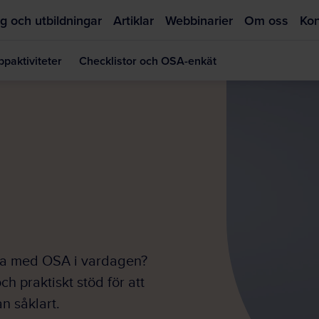
g och utbildningar
Artiklar
Webbinarier
Om oss
Kon
paktiviteter
Checklistor och OSA-enkät
Hoppa
till
huvudinnehållet
bba med OSA i vardagen?
ch praktiskt stöd för att
n såklart.