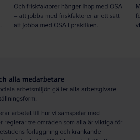
Och friskfaktorer hänger ihop med OSA
M
– att jobba med friskfaktorer är ett sätt
f
.
att jobba med OSA i praktiken.
v
och alla medarbetare
iala arbetsmiljön gäller alla arbetsgivare
tällningsform.
rar arbetet till hur vi samspelar med
r reglerar tre områden som alla är viktiga för
betstidens förläggning och kränkande