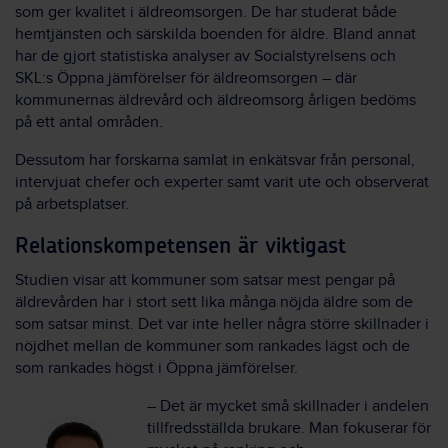
som ger kvalitet i äldreomsorgen. De har studerat både
hemtjänsten och särskilda boenden för äldre. Bland annat
har de gjort statistiska analyser av Socialstyrelsens och
SKL:s Öppna jämförelser för äldreomsorgen – där
kommunernas äldrevård och äldreomsorg årligen bedöms
på ett antal områden.
Dessutom har forskarna samlat in enkätsvar från personal,
intervjuat chefer och experter samt varit ute och observerat
på arbetsplatser.
Relationskompetensen är viktigast
Studien visar att kommuner som satsar mest pengar på
äldrevården har i stort sett lika många nöjda äldre som de
som satsar minst. Det var inte heller några större skillnader i
nöjdhet mellan de kommuner som rankades lägst och de
som rankades högst i Öppna jämförelser.
– Det är mycket små skillnader i andelen
tillfredsställda brukare. Man fokuserar för