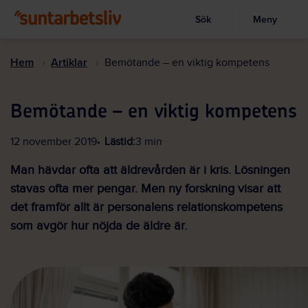
Sök
Meny
Visa sökruta
Hoppa
till
Hem
Artiklar
Bemötande – en viktig kompetens
huvudinnehållet
Bemötande – en viktig kompetens
12 november 2019
Lästid:
3 min
Man hävdar ofta att äldrevården är i kris. Lösningen
stavas ofta mer pengar. Men ny forskning visar att
det framför allt är personalens relationskompetens
som avgör hur nöjda de äldre är.