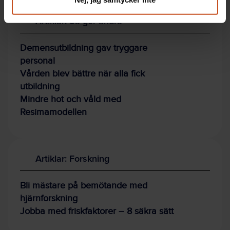
Artiklar: Så gör andra
Demensutbildning gav tryggare
personal
Vården blev bättre när alla fick
utbildning
Mindre hot och våld med
Resimamodellen
Artiklar: Forskning
Bli mästare på bemötande med
hjärnforskning
Jobba med friskfaktorer – 8 säkra sätt