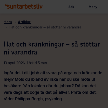
Sök
Meny
Visa sökruta
Hoppa
till
Hem
Artiklar
huvudinnehållet
Hat och kränkningar – så stöttar ni varandra
Hat och kränkningar – så stöttar
ni varandra
13 april 2021
Lästid:
5 min
Ingår det i ditt jobb att svara på arga och kränkande
mejl? Möts du ibland av ilska när du ska mota ut
besökare från lokalen där du jobbar? Då kan det
vara dags att börja ta det på allvar. Prata om det,
råder Philippa Borgh, psykolog.