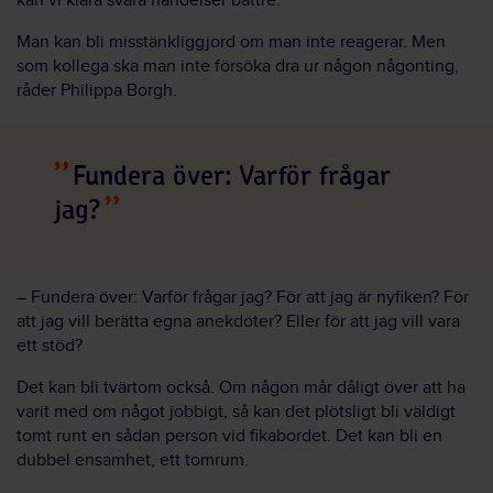
kan vi klara svåra händelser bättre.
Man kan bli misstänkliggjord om man inte reagerar. Men
som kollega ska man inte försöka dra ur någon någonting,
råder Philippa Borgh.
Fundera över: Varför frågar
jag?
­– Fundera över: Varför frågar jag? För att jag är nyfiken? För
att jag vill berätta egna anekdoter? Eller för att jag vill vara
ett stöd?
Det kan bli tvärtom också. Om någon mår dåligt över att ha
varit med om något jobbigt, så kan det plötsligt bli väldigt
tomt runt en sådan person vid fikabordet. Det kan bli en
dubbel ensamhet, ett tomrum.