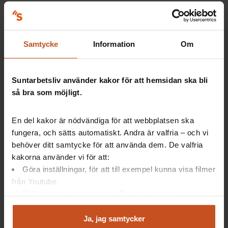
Så kan ni prata med varandra
Samtycke
Information
Om
Kollega och chef – konsten att lyssna
Suntarbetsliv använder kakor för att hemsidan ska bli
Låt personen prata
så bra som möjligt.
Avstå från råd
Gör korta sammanfattningar för att visa att du
En del kakor är nödvändiga för att webbplatsen ska
lyssnar
Avhåll dig från egna anekdoter
fungera, och sätts automatiskt. Andra är valfria – och vi
Försök vara bekväm med tystnad
behöver ditt samtycke för att använda dem. De valfria
Ställ öppna frågor
kakorna använder vi för att:
Göra inställningar, för att till exempel kunna visa filmer
från Youtube
Frågor att ställa till en kollega som varit med om en
Följa statistik med hjälp av Google Analytics
obehaglig händelse
Analysera trafik för att kunna visa riktad information
och marknadsföring
Ja, jag samtycker
Hur känns det att vara här idag?