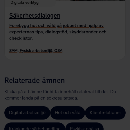
Digitala verktyg
Säkerhetsdialogen
Förebygg hot och våld på jobbet med hjälp av
experternas tips, dialogstöd, skyddsronder och
checklistor.
SAM, Fysisk arbetsmiljö, OSA
Relaterade ämnen
Klicka på ett ämne för hitta innehåll relaterat till det. Du
kommer landa på en sökresultatsida.
Digital arbetsmiljö
Hot och våld
Klientrelationer
Kränkande särbehandling
Psykisk ohälsa