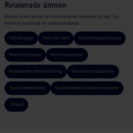
Relaterade ämnen
Klicka på ett ämne för hitta innehåll relaterat till det. Du
kommer landa på en sökresultatsida.
Delaktighet
Hot och våld
Incidentrapportering
Klientrelationer
Kommunikation
Kränkande särbehandling
Sexuella trakasserier
Social arbetsmiljö
Systematiskt arbetsmiljöarbete
Tillbud