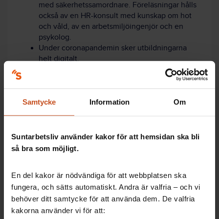
med säkerhetssamordnare. Föreläsningar hålls
också av en HR-konsult med kunskap om hot
och våld, av en arbetsmiljöingenjör och en
psykolog.
Under coronapandemin sker utbildningarna
helt digitalt.
Trygg på jobbat – här finns stöd
Samtycke
Information
Om
Känner du dig trygg
Suntarbetsliv använder kakor för att hemsidan ska bli
och säker på din
så bra som möjligt.
arbetsplats? Har ni
koll på risker och
En del kakor är nödvändiga för att webbplatsen ska
rutiner? Oavsett
fungera, och sätts automatiskt. Andra är valfria – och vi
utmaningar går det
behöver ditt samtycke för att använda dem. De valfria
att arbeta
förebyggande mot
kakorna använder vi för att: