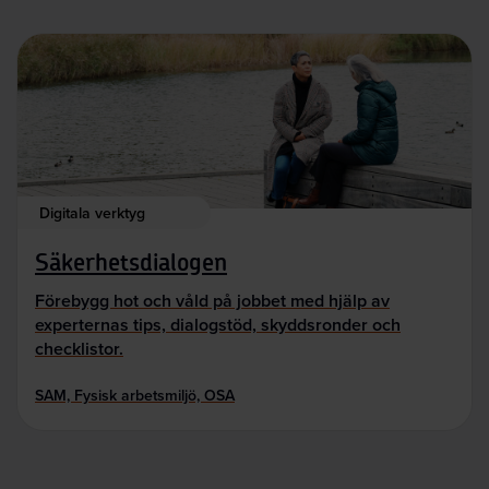
Digitala verktyg
Säkerhetsdialogen
Förebygg hot och våld på jobbet med hjälp av
experternas tips, dialogstöd, skyddsronder och
checklistor.
SAM, Fysisk arbetsmiljö, OSA