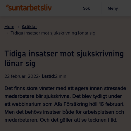
Sök
Meny
Visa sökruta
Hoppa
till
Hem
Artiklar
huvudinnehållet
Tidiga insatser mot sjukskrivning lönar sig
Tidiga insatser mot sjukskrivning
lönar sig
22 februari 2022
Lästid:
2 min
Det finns stora vinster med att agera innan stressade
medarbetare blir sjukskrivna. Det blev tydligt under
ett webbinarium som Afa Försäkring höll 16 februari.
Men det behövs insatser både för arbetsplatsen och
medarbetaren. Och det gäller att se tecknen i tid.