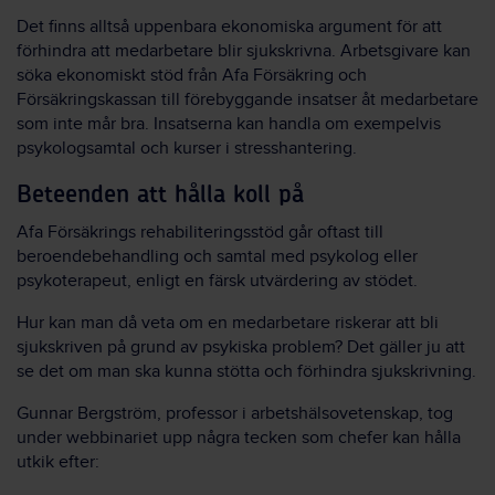
Det finns alltså uppenbara ekonomiska argument för att
förhindra att medarbetare blir sjukskrivna. Arbetsgivare kan
söka ekonomiskt stöd från Afa Försäkring och
Försäkringskassan till förebyggande insatser åt medarbetare
som inte mår bra. Insatserna kan handla om exempelvis
psykologsamtal och kurser i stresshantering.
Beteenden att hålla koll på
Afa Försäkrings rehabiliteringsstöd går oftast till
beroendebehandling och samtal med psykolog eller
psykoterapeut, enligt en färsk utvärdering av stödet.
Hur kan man då veta om en medarbetare riskerar att bli
sjukskriven på grund av psykiska problem? Det gäller ju att
se det om man ska kunna stötta och förhindra sjukskrivning.
Gunnar Bergström, professor i arbetshälsovetenskap, tog
under webbinariet upp några tecken som chefer kan hålla
utkik efter: