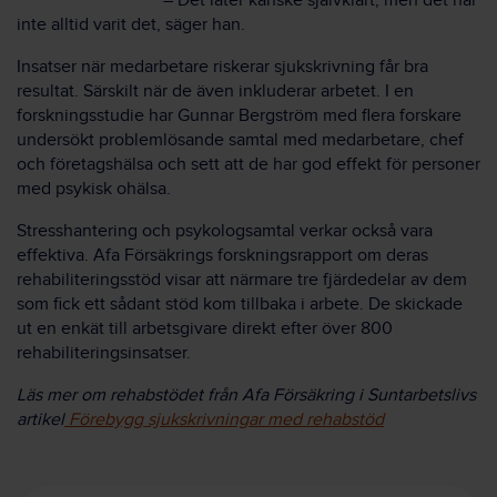
– Det låter kanske självklart, men det har
inte alltid varit det, säger han.
Insatser när medarbetare riskerar sjukskrivning får bra
resultat. Särskilt när de även inkluderar arbetet. I en
forskningsstudie har Gunnar Bergström med flera forskare
undersökt problemlösande samtal med medarbetare, chef
och företagshälsa och sett att de har god effekt för personer
med psykisk ohälsa.
Stresshantering och psykologsamtal verkar också vara
effektiva. Afa Försäkrings forskningsrapport om deras
rehabiliteringsstöd visar att närmare tre fjärdedelar av dem
som fick ett sådant stöd kom tillbaka i arbete. De skickade
ut en enkät till arbetsgivare direkt efter över 800
rehabiliteringsinsatser.
Läs mer om rehabstödet från Afa Försäkring i Suntarbetslivs
artikel
Förebygg sjukskrivningar med rehabstöd