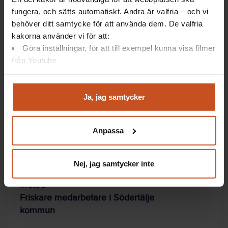
hålla ett samtal med
fungera, och sätts automatiskt. Andra är valfria – och vi
medarbetaren
behöver ditt samtycke för att använda dem. De valfria
genomföra arbetsanpassningar
kakorna använder vi för att:
Utforska stödet mer i Prehabguiden!
Göra inställningar, för att till exempel kunna visa filmer
från Youtube
Följa statistik med hjälp av Google Analytics
Analysera trafik för att kunna visa riktad information
och marknadsföring
Ja, jag samtycker
Du kan när som helst återta ditt godkännande genom att
Artiklar: Så gör andra
klicka på ”hantera kakor” längst ner på sidan, eller mejla
Anpassa
integritet@suntarbetsliv.se.
Stötta riskgrupper - få en friskare
arbetsplats
Nej, jag samtycker inte
De screenar personalen med försvarets
metod
Friskare medarbetare i Södertälje
kommun