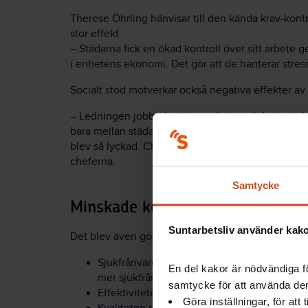
Therese Öhrling hänvisar till den kända krav-kontro
stor effekt.
– Städarna fick en ökad kontroll över sitt arbete 
i enhetens ekonomi. Det gör att de hanterar stress
Socialt stöd motverkar också negativa effekter av 
– Ledningen jobbade jättemycket med det sociala s
bara mellan städarna utan även mellan städare och 
blev så lyckad. Cheferna har förtroende och tillit 
cheferna.
Samtycke
Minskade kostnader och högre kv
Suntarbetsliv använder kakor
Det blev även goda effekter för själva organisatio
Sjukfrånvaron minskade till en nivå under sn
En del kakor är nödvändiga fö
mer sjukfrånvaro än andra yrkesgrupper (se s
samtycke för att använda dem
Effektiviteten ökade och beslutsvägarna ble
Göra inställningar, för att