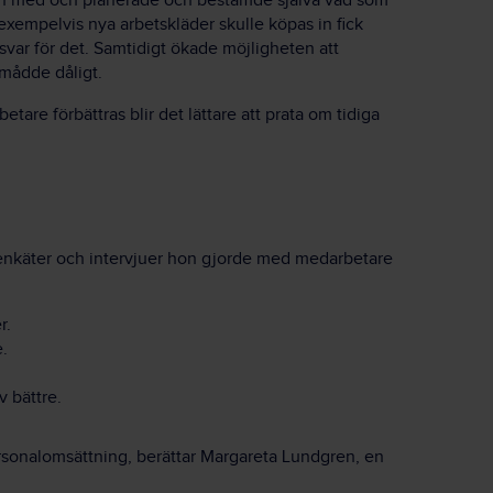
len med och planerade och bestämde själva vad som
empelvis nya arbetskläder skulle köpas in fick
svar för det. Samtidigt ökade möjligheten att
mådde dåligt.
re förbättras blir det lättare att prata om tidiga
e enkäter och intervjuer hon gjorde med medarbetare
r.
.
v bättre.
personalomsättning, berättar Margareta Lundgren, en