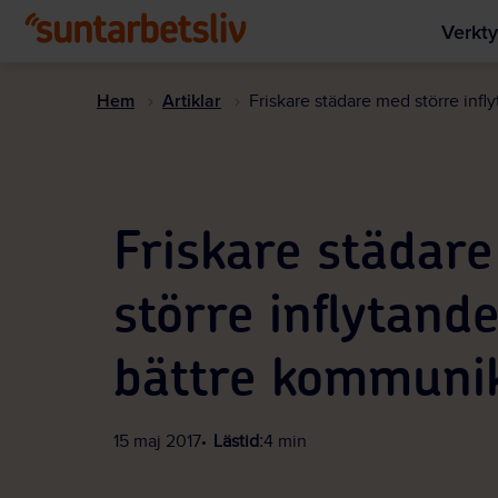
Verkty
Hem
Artiklar
Friskare städare med större infl
Friskare städar
större inflytand
bättre kommuni
15 maj 2017
Lästid:
4 min