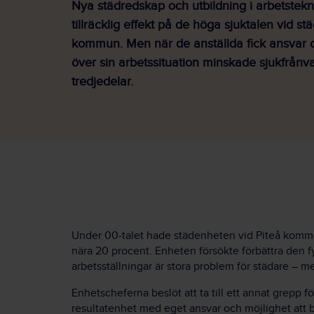
Nya städredskap och utbildning i arbetstekn
tillräcklig effekt på de höga sjuktalen vid st
kommun. Men när de anställda fick ansvar o
över sin arbetssituation minskade sjukfrån
tredjedelar.
Under 00-talet hade städenheten vid Piteå kommu
nära 20 procent. Enheten försökte förbättra den f
arbetsställningar är stora problem för städare – me
Enhetscheferna beslöt att ta till ett annat grepp fö
resultatenhet med eget ansvar och möjlighet att b