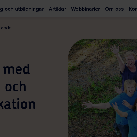
g och utbildningar
Artiklar
Webbinarier
Om oss
Kon
Hoppa
till
ytande
huvudinnehållet
e med
e och
kation