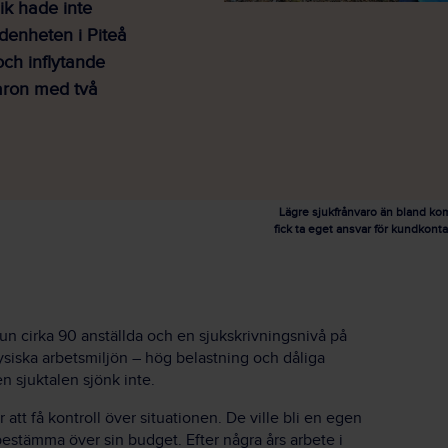
ik hade inte
ädenheten i Piteå
ch inflytande
varon med två
Lägre sjukfrånvaro än bland kom
fick ta eget ansvar för kundkont
n cirka 90 anställda och en sjukskrivningsnivå på
ysiska arbetsmiljön – hög belastning och dåliga
n sjuktalen sjönk inte.
r att få kontroll över situationen. De ville bli en egen
estämma över sin budget. Efter några års arbete i