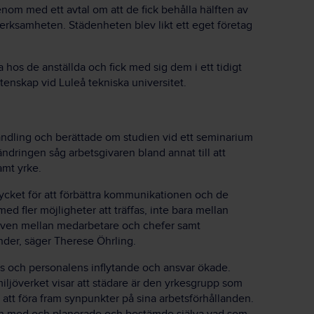
nom med ett avtal om att de fick behålla hälften av
 verksamheten. Städenheten blev likt ett eget företag
os de anställda och fick med sig dem i ett tidigt
tenskap vid Luleå tekniska universitet.
andling och berättade om studien vid ett seminarium
ndringen såg arbetsgivaren bland annat till att
amt yrke.
ycket för att förbättra kommunikationen och de
med fler möjligheter att träffas, inte bara mellan
ven mellan medarbetare och chefer samt
der, säger Therese Öhrling.
s och personalens inflytande och ansvar ökade.
miljöverket visar att städare är den yrkesgrupp som
t att föra fram synpunkter på sina arbetsförhållanden.