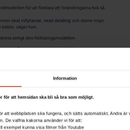
llmodellen för att förklara att förändringarna fick så
genom ökat inflytande, ökad delaktig och större insyn
 bättre, säger hon.
stress enligt den förklaringsmodellen.
tödet. De sociala relationerna blev bättre, inte
chefer. Det är en nyckelfaktor till att förändringen
till medarbetarna, vilket medarbetarna också har till
Information
alitet
 för att hemsidan ska bli så bra som möjligt.
nen:
ittet i kommunen, trots att städare i allmänhet har
r att webbplatsen ska fungera, och sätts automatiskt. Andra är va
tatistik nedan).
. De valfria kakorna använder vi för att:
v kortare.
 till exempel kunna visa filmer från Youtube