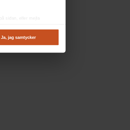
å sidan, eller mejla
Ja, jag samtycker