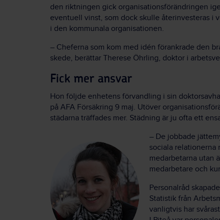
den riktningen gick organisationsförändringen ige
eventuell vinst, som dock skulle återinvesteras i
i den kommunala organisationen.
– Cheferna som kom med idén förankrade den bra h
skede, berättar Therese Öhrling, doktor i arbetsve
Fick mer ansvar
Hon följde enhetens förvandling i sin doktorsavh
på AFA Försäkring 9 maj. Utöver organisationsförä
städarna träffades mer. Städning är ju ofta ett ens
– De jobbade jättem
sociala relationerna 
medarbetarna utan ä
medarbetare och kun
Personalråd skapade
Statistik från Arbets
vanligtvis har svåras