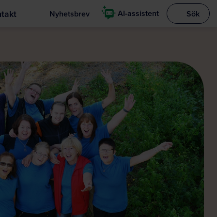
takt
AI-assistent
Nyhetsbrev
Sök
Visa sökrut