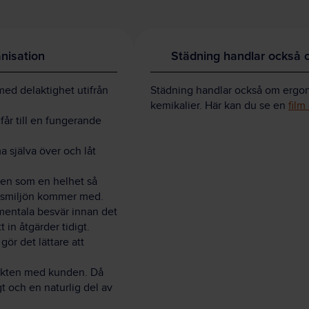
anisation
Städning handlar också 
med delaktighet utifrån
Städning handlar också om ergo
kemikalier. Här kan du se en
film
får till en fungerande
 själva över och låt
den som en helhet så
etsmiljön kommer med.
mentala besvär innan det
t in åtgärder tidigt.
gör det lättare att
takten med kunden. Då
gt och en naturlig del av