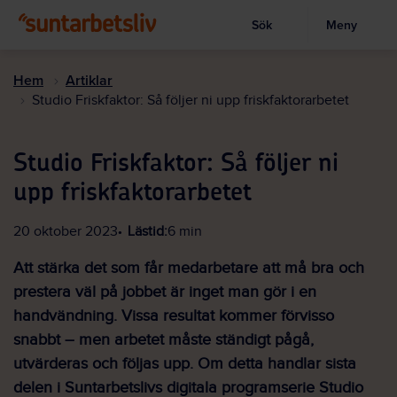
Sök
Meny
Visa sökruta
Hoppa
till
Hem
Artiklar
huvudinnehållet
Studio Friskfaktor: Så följer ni upp friskfaktorarbetet
Studio Friskfaktor: Så följer ni
upp friskfaktorarbetet
20 oktober 2023
Lästid:
6 min
Att stärka det som får medarbetare att må bra och
prestera väl på jobbet är inget man gör i en
handvändning. Vissa resultat kommer förvisso
snabbt – men arbetet måste ständigt pågå,
utvärderas och följas upp. Om detta handlar sista
delen i Suntarbetslivs digitala programserie Studio