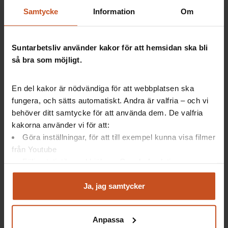
sopas under mattan när man fokuserar på att främja de
Samtycke
Information
Om
faktorer som får oss att må bra på jobbet.
– Det är absolut inte så. Vi ska göra våra riskbedömningar, vi
ska göra det som står i arbetsmiljölagen. Men om vi också
Suntarbetsliv använder kakor för att hemsidan ska bli
kan jobba mer främjande kan vi kanske till och med bli av
så bra som möjligt.
med vissa risker, säger hon.
I programmet
får tittarna även följa med till Mönsterås och
En del kakor är nödvändiga för att webbplatsen ska
Flen. Läs mer om deras arbete med friskfaktorer här:
fungera, och sätts automatiskt. Andra är valfria – och vi
behöver ditt samtycke för att använda dem. De valfria
Friskfaktorer – här blir de en del i arbetsmiljöarbetet
kakorna använder vi för att:
Friskfaktorer och nytt schema: Så sänkte de
Göra inställningar, för att till exempel kunna visa filmer
sjukfrånvaron
från Youtube
Följa statistik med hjälp av Google Analytics
Analysera trafik för att kunna visa riktad information
och marknadsföring
Ja, jag samtycker
Du kan när som helst återta ditt godkännande genom att
Se hela Studio Friskfaktor!
klicka på ”hantera kakor” längst ner på sidan, eller mejla
Anpassa
integritet@suntarbetsliv.se.