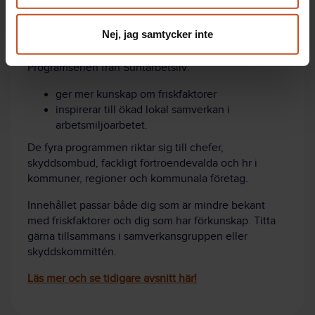
Lär mer om friskfaktorer och ett främjande arbetssätt!
Nej, jag samtycker inte
Kolla in alla avsnitt av Studio Friskfaktor!
Programserien från Suntarbetsliv:
ger mer kunskap om friskfaktorer
inspirerar till ökad lokal samverkan i
arbetsmiljöarbetet.
De fyra programmen riktar sig till chefer,
skyddsombud, fackligt förtroendevalda och hr i
kommuner, regioner och kommunala företag.
Innehållet passar både dig som är mindre bekant
med friskfaktorer och dig som har förkunskap. Titta
gärna tillsammans i samverkansgruppen eller
skyddskommittén.
Läs mer och se tidigare avsnitt här!