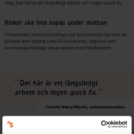
steg. Det här är ett långsiktigt arbete och ingen
quick fix
.
Risker ska inte sopas under mattan
Tillsammans med sina kollegor på Suntarbetsliv har hon de
senaste åren stöttat cirka 50 kommuner, regioner och
kommunala företag i deras arbete med friskfaktorer.
Det här är ett långsiktigt
arbete och ingen
quick fix
.
Charlotte Wiberg Wikholm, verksamhetsutvecklare
Ibland har hon märkt en rädsla för att risker och problem ska