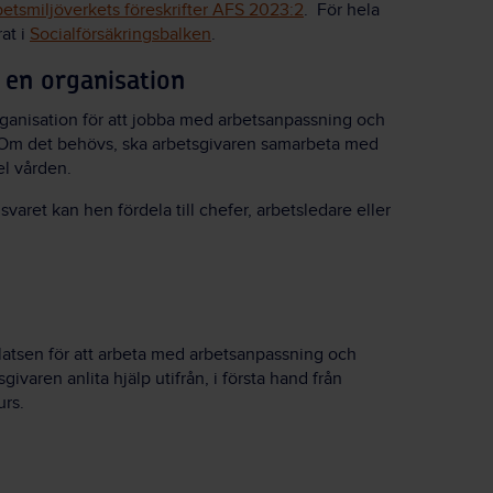
etsmiljöverkets föreskrifter AFS 2023:2
. För hela
at i
Socialförsäkringsbalken
.
h en organisation
organisation för att jobba med arbetsanpassning och
n. Om det behövs, ska arbetsgivaren samarbeta med
el vården.
svaret kan hen fördela till chefer, arbetsledare eller
splatsen för att arbeta med arbetsanpassning och
givaren anlita hjälp utifrån, i första hand från
urs.