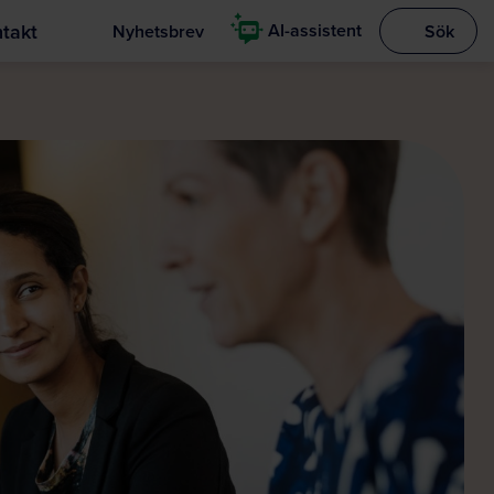
takt
AI-assistent
Nyhetsbrev
Sök
Visa sökrut