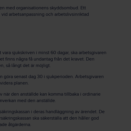
nen med organisationens skyddsombud. Ett
 vid arbetsanpassning och arbetslivsinriktad
 vara sjukskriven i minst 60 dagar, ska arbetsgivaren
Det finns några få undantag från det kravet. Den
, så långt det är möjligt.
en göra senast dag 30 i sjukperioden. Arbetsgivaren
evidera planen.
v när den anställde kan komma tillbaka i ordinarie
 samverkan med den anställde.
rsäkringskassan i deras handläggning av ärendet. De
säkringskassan ska säkerställa att den håller god
rade åtgärderna.