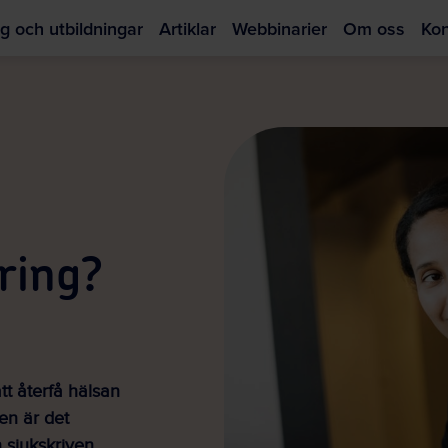
g och utbildningar
Artiklar
Webbinarier
Om oss
Kon
Hoppa
till
huvudinnehållet
ering?
tt återfå hälsan
sen är det
 sjukskriven