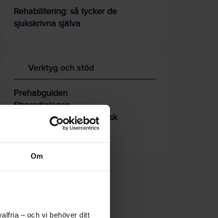
Rehabilitering: så tycker de
sjukskrivna själva
Verktyg och stöd
Prehabguiden
Stressdialogen
Ekonomisk analys - psykisk
ohälsa
Om
lfria – och vi behöver ditt