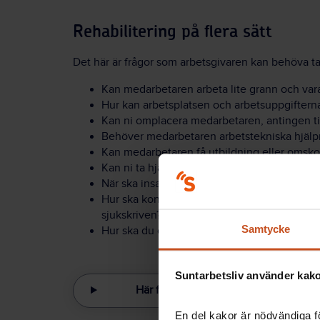
Rehabilitering på flera sätt
Det här är frågor som arbetsgivaren kan behöva ta 
Kan medarbetaren arbeta lite grann och vara
Hur kan arbetsplatsen och arbetsuppgiftern
Kan ni omplacera medarbetaren, antingen til
Behöver medarbetaren arbetstekniska hjäl
Kan medarbetaren få utbildning eller omskol
Kan ni ta hjälp av företagshälsovården eller 
När ska insatserna genomföras?
Hur ska kontakten mellan arbetsplatsen oc
sjukskriven?
Samtycke
Hur ska du och din medarbetare följa upp p
Suntarbetsliv använder kakor
Här finns mer stöd för rehabilitering
En del kakor är nödvändiga fö