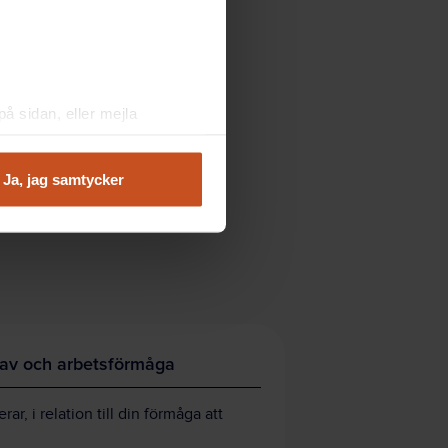
å sidan, eller mejla
Ja, jag samtycker
rav och arbetsförmåga
ar, i relation till din förmåga att