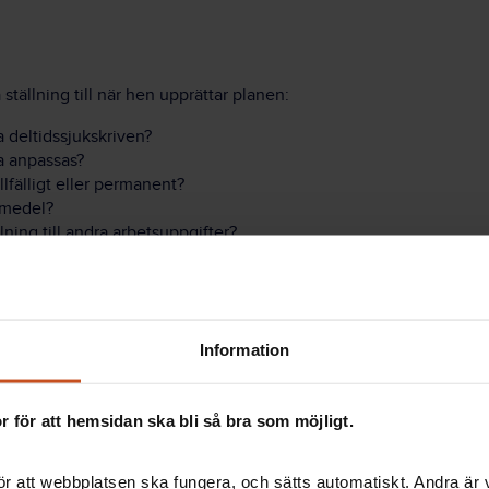
ställning till när hen upprättar planen:
 deltidssjukskriven?
a anpassas?
lfälligt eller permanent?
pmedel?
ning till andra arbetsuppgifter?
annan extern aktör av rehabiliteringstjänster?
h medarbetaren fungera under tiden medarbetaren är
Information
lanen?
 för att hemsidan ska bli så bra som möjligt.
r att webbplatsen ska fungera, och sätts automatiskt. Andra är va