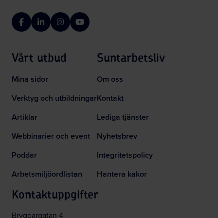
Facebook
LinkedIn
Instagram
YouTube
Vårt utbud
Suntarbetsliv
Mina sidor
Om oss
Verktyg och utbildningar
Kontakt
Artiklar
Lediga tjänster
Webbinarier och event
Nyhetsbrev
Poddar
Integritetspolicy
Arbetsmiljöordlistan
Hantera kakor
Kontaktuppgifter
Bryggargatan 4