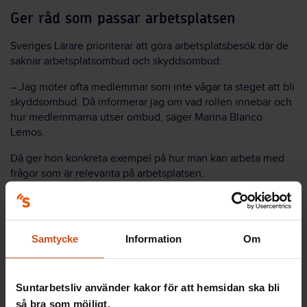
Ger råd som passar arbetsplatsen
Sveriges Lärare prioriterar att göra arbetsplatsbesök där de
saknar arbetsplatsombud och skyddsombud.
– Jag möter ofta medlemmar som inte vågar ta steget att bli
skyddsombud. Då informerar jag om vad rollen innebär och
hur medlemmarna utser ombud, säger Marina Blanco
Lemos.
Då ger hon konkreta exempel på hur man kan arbeta med
frågor som är relevanta på arbetsplatsen.
I skolans värld kan det ibland vara svårt för skyddsombudet
att få tid till uppdraget.
Samtycke
Information
Om
En del skyddsombud har inte heller lyft frågan om tid för
uppdraget med sin chef. Det behöver man inte tveka om,
manar Marina Blanco Lemos.
Suntarbetsliv använder kakor för att hemsidan ska bli
så bra som möjligt.