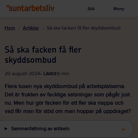
Sök
Meny
Visa sökruta
Hoppa
till
Hem
Artiklar
Så ska facken få fler skyddsombud
huvudinnehållet
Så ska facken få fler
skyddsombud
20 augusti 2024
Lästid:
6 min
Flera tusen nya skyddsombud på arbetsplatserna.
Det är frukten av fackliga satsningar som pågår just
nu. Men hur gör facken för att fler ska nappa och
vad får man för stöd om man hoppar på uppdraget?
Sammanfattning av artikeln