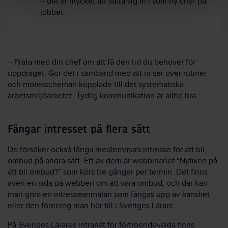
– det är mycket att sätta sig in i som ny chef på
jobbet.
– Prata med din chef om att få den tid du behöver för
uppdraget. Gör det i samband med att ni ser över rutiner
och mötesscheman kopplade till det systematiska
arbetsmiljöarbetet. Tydlig kommunikation är alltid bra.
Fångar intresset på flera sätt
De försöker också fånga medlemmars intresse för att bli
ombud på andra sätt. Ett av dem är webbinariet “Nyfiken på
att bli ombud?” som körs tre gånger per termin. Det finns
även en sida på webben om att vara ombud, och där kan
man göra en intresseanmälan som fångas upp av kansliet
eller den förening man hör till i Sveriges Lärare.
På Sveriges Lärares intranät för förtroendevalda finns