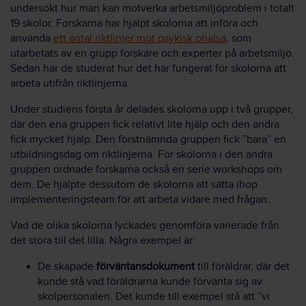
undersökt hur man kan motverka arbetsmiljöproblem i totalt
19 skolor. Forskarna har hjälpt skolorna att införa och
använda
ett antal riktlinjer mot psykisk ohälsa
, som
utarbetats av en grupp forskare och experter på arbetsmiljö.
Sedan har de studerat hur det har fungerat för skolorna att
arbeta utifrån riktlinjerna.
Under studiens första år delades skolorna upp i två grupper,
där den ena gruppen fick relativt lite hjälp och den andra
fick mycket hjälp. Den förstnämnda gruppen fick ”bara” en
utbildningsdag om riktlinjerna. För skolorna i den andra
gruppen ordnade forskarna också en serie workshops om
dem. De hjälpte dessutom de skolorna att sätta ihop
implementeringsteam för att arbeta vidare med frågan.
Vad de olika skolorna lyckades genomföra varierade från
det stora till det lilla. Några exempel är:
De skapade
förväntansdokument
till föräldrar, där det
kunde stå vad föräldrarna kunde förvänta sig av
skolpersonalen. Det kunde till exempel stå att ”vi