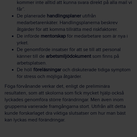
kommer inte alltid att kunna svara direkt på alla mail vi
får”.
De planerade
handlingsplaner
utifrån
medarbetarenkäter. Handlingsplanerna beskrev
åtgärder för att komma tillrätta med riskfaktorer.
De införde
mentorskap
för medarbetare som är nya i
yrket.
De genomförde insatser för att se till att personal
känner till de
arbetsmiljödokument
som finns på
arbetsplatsen.
De höll
föreläsningar
och diskuterade tidiga symptom
för stress och möjliga åtgärder.
Föga förvånande verkar det, enligt de preliminära
resultaten, som att skolorna som fick mycket hjälp också
lyckades genomföra större förändringar. Men även inom
grupperna varierade framgångarna stort. Utifrån allt detta
kunde forskarlaget dra viktiga slutsatser om hur man bäst
kan lyckas med förändringar.