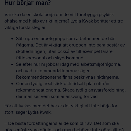
Hur börjar man?
Var ska då en skola börja om de vill förebygga psykisk
ohälsa med hjälp av riktlinjerna? Lydia Kwak berättar att tre
viktiga första steg är:
Sätt upp en arbetsgrupp som arbetar med de här
frågorna. Det är viktigt att gruppen inte bara består av
skolledningen, utan också av till exempel lärare,
fritidspersonal och skyddsombud.
Se efter hur ni jobbar idag med arbetsmiljöfrågorna,
och vad rekommendationerna säger.
Rekommendationerna finns beskrivna i riktlinjerna.
Gör en tydlig, realistisk och tidsatt plan utifrån
rekommendationerna. Skapa tydlig ansvarsfördelning,
där man ser vem som är ansvarig för vad.
För att lyckas med det här är det viktigt att inte börja för
stort, säger Lydia Kwak.
– De bästa förbättringarna är de som blir av. Det som ska
göras måste vara görligt, och man behöver inte göra allt på