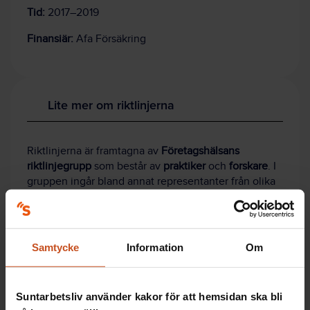
Tid:
2017–2019
Finansiär:
Afa Försäkring
Lite mer om riktlinjerna
Riktlinjerna är framtagna av
Företagshälsans
riktlinjegrupp
som består av
praktiker
och
forskare
. I
gruppen ingår bland annat representanter från olika
företagshälsor i Sverige, och forskare från Karolinska
Institutet.
Arbetsmarknadens parter
har också varit
med i arbetet.
Samtycke
Information
Om
Riktlinjerna riktar sig till arbetsgivare och
organisationer, och innehåller bland annat följande:
Att förebygga arbetsrelaterad psykisk ohälsa.
Suntarbetsliv använder kakor för att hemsidan ska bli