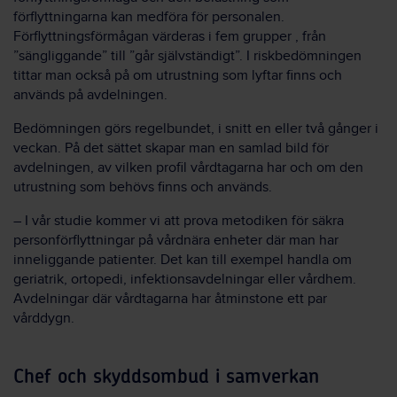
förflyttningarna kan medföra för personalen.
Förflyttningsförmågan värderas i fem grupper , från
”sängliggande” till ”går självständigt”. I riskbedömningen
tittar man också på om utrustning som lyftar finns och
används på avdelningen.
Bedömningen görs regelbundet, i snitt en eller två gånger i
veckan. På det sättet skapar man en samlad bild för
avdelningen, av vilken profil vårdtagarna har och om den
utrustning som behövs finns och används.
– I vår studie kommer vi att prova metodiken för säkra
personförflyttningar på vårdnära enheter där man har
inneliggande patienter. Det kan till exempel handla om
geriatrik, ortopedi, infektionsavdelningar eller vårdhem.
Avdelningar där vårdtagarna har åtminstone ett par
vårddygn.
Chef och skyddsombud i samverkan