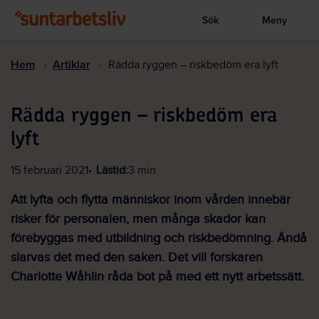
Sök
Meny
Visa sökruta
Hoppa
till
Hem
Artiklar
Rädda ryggen – riskbedöm era lyft
huvudinnehållet
Rädda ryggen – riskbedöm era
lyft
15 februari 2021
Lästid:
3 min
Att lyfta och flytta människor inom vården innebär
risker för personalen, men många skador kan
förebyggas med utbildning och riskbedömning. Ändå
slarvas det med den saken. Det vill forskaren
Charlotte Wåhlin råda bot på med ett nytt arbetssätt.