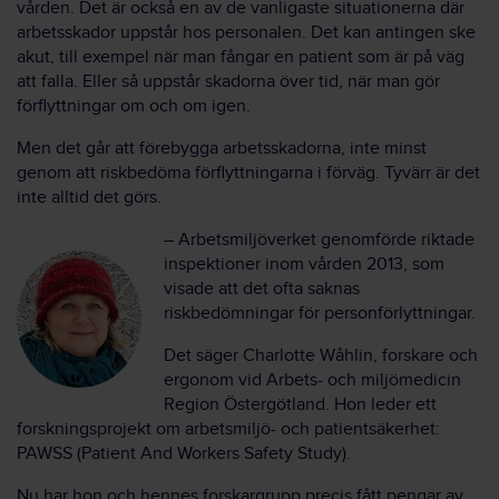
vården. Det är också en av de vanligaste situationerna där
arbetsskador uppstår hos personalen. Det kan antingen ske
akut, till exempel när man fångar en patient som är på väg
att falla. Eller så uppstår skadorna över tid, när man gör
förflyttningar om och om igen.
Men det går att förebygga arbetsskadorna, inte minst
genom att riskbedöma förflyttningarna i förväg. Tyvärr är det
inte alltid det görs.
– Arbetsmiljöverket genomförde riktade
inspektioner inom vården 2013, som
visade att det ofta saknas
riskbedömningar för personförlyttningar.
Det säger Charlotte Wåhlin, forskare och
ergonom vid Arbets- och miljömedicin
Region Östergötland. Hon leder ett
forskningsprojekt om arbetsmiljö- och patientsäkerhet:
PAWSS (Patient And Workers Safety Study).
Nu har hon och hennes forskargrupp precis fått pengar av