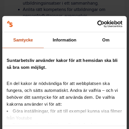
utbildningsinsatser i ett sammanhang.
Anlita rätt kompetens för utbildningar om
personförflyttningar; exempelvis
fysioterapeuter och företagshälsan, som har
kunskaper om ergonomi med mera.
Uppmuntra medarbetarna till att komma med
Samtycke
Information
Om
förslag på lösningar för säkrare
personförflyttningar.
Klicka här för att komma till artikeln.
Suntarbetsliv använder kakor för att hemsidan ska bli
så bra som möjligt.
Friska arbetsplatser belastar rätt
En del kakor är nödvändiga för att webbplatsen ska
fungera, och sätts automatiskt. Andra är valfria – och vi
behöver ditt samtycke för att använda dem. De valfria
Europeiska
kakorna använder vi för att:
arbetsmiljöbyrån (EU-
Göra inställningar, för att till exempel kunna visa filmer
Osha) är en del av
från Youtube
Europeiska unionen.
Följa statistik med hjälp av Google Analytics
De jobbar för
säkrare,