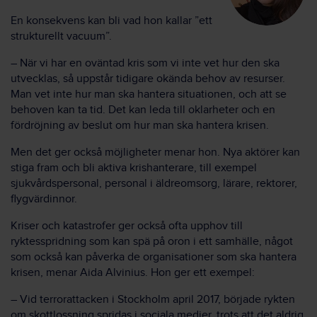
En konsekvens kan bli vad hon kallar ”ett
strukturellt vacuum”.
– När vi har en oväntad kris som vi inte vet hur den ska
utvecklas, så uppstår tidigare okända behov av resurser.
Man vet inte hur man ska hantera situationen, och att se
behoven kan ta tid. Det kan leda till oklarheter och en
fördröjning av beslut om hur man ska hantera krisen.
Men det ger också möjligheter menar hon. Nya aktörer kan
stiga fram och bli aktiva krishanterare, till exempel
sjukvårdspersonal, personal i äldreomsorg, lärare, rektorer,
flygvärdinnor.
Kriser och katastrofer ger också ofta upphov till
ryktesspridning som kan spä på oron i ett samhälle, något
som också kan påverka de organisationer som ska hantera
krisen, menar Aida Alvinius. Hon ger ett exempel:
– Vid terrorattacken i Stockholm april 2017, började rykten
om skottlossning spridas i sociala medier, trots att det aldrig