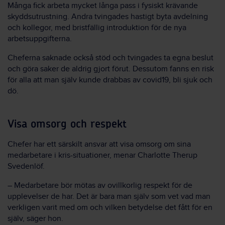
Många fick arbeta mycket långa pass i fysiskt krävande
skyddsutrustning. Andra tvingades hastigt byta avdelning
och kollegor, med bristfällig introduktion för de nya
arbetsuppgifterna.
Cheferna saknade också stöd och tvingades ta egna beslut
och göra saker de aldrig gjort förut. Dessutom fanns en risk
för alla att man själv kunde drabbas av covid19, bli sjuk och
dö.
Visa omsorg och respekt
Chefer har ett särskilt ansvar att visa omsorg om sina
medarbetare i kris-situationer, menar Charlotte Therup
Svedenlöf.
– Medarbetare bör mötas av ovillkorlig respekt för de
upplevelser de har. Det är bara man själv som vet vad man
verkligen varit med om och vilken betydelse det fått för en
själv, säger hon.