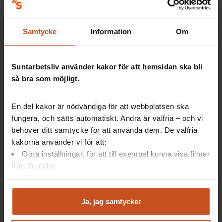
– Det är också viktigt att gå igenom den tid som varit, att
göra ett avstamp och visa på olika sätt att nu startar vi om,
säger Charlotte Therup Svedenlöf.
Samtycke
Information
Om
Läs också Suntarbetslivs artikel
Så kan du stötta en kollega i
kris
Suntarbetsliv använder kakor för att hemsidan ska bli
så bra som möjligt.
Stöd för psykisk hälsa i kristid
En del kakor är nödvändiga för att webbplatsen ska
fungera, och sätts automatiskt. Andra är valfria – och vi
behöver ditt samtycke för att använda dem. De valfria
Uppdrag psykisk hälsa är en avdelning inom SKR,
kakorna använder vi för att:
Sveriges kommuner och regioner, som arbetar på
Göra inställningar, för att till exempel kunna visa filmer
uppdrag av regeringen med att ge stöd för bättre
från Youtube
psykisk hälsa.
Följa statistik med hjälp av Google Analytics
Analysera trafik för att kunna visa riktad information
Här kan du läsa mer om deras stöd för psykisk hälsa i
och marknadsföring
kristider
Ja, jag samtycker
Du kan när som helst återta ditt godkännande genom att
Här hittar du seminariet Vuxna som upplevt krig och