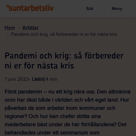
Sök
Meny
Visa sökruta
Hoppa
till
Hem
Artiklar
huvudinnehållet
Pandemi och krig: så förbereder ni er för nästa kris
Pandemi och krig: så förbereder
ni er för nästa kris
7 juni 2022
Lästid:
4 min
Först pandemin – nu ett krig nära oss. Den allmänna
oron har ökat både i världen och vårt eget land. Hur
påverkas de som arbetar inom kommuner och
regioner? Och hur kan chefer stötta sina
medarbetare bäst under de här förhållandena? Det
behandlades under ett seminarium som