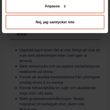
klicka på ”hantera kakor” längst ner på sidan, eller mejla
konflikter.
Anpassa
integritet@suntarbetsliv.se.
Nej, jag samtycker inte
Så kan chefer stötta medarbetare vid
kriser
Uppträd lugnt (men det är inte farligt att visa att
man som arbetsledare eller chef själv är
berörd).
Sänk stressnivån och acceptera medarbetarnas
reaktioner på stress.
Försök att skydda medarbetarna från ytterligare
onödig stress (t ex media).
Försök tillhandahålla en lugn och skyddande
miljö mitt i allt kaos.
Stärk gruppsammanhållningen. Skapa
möjlighet till kollegialt stöd. Glöm inte
fikapauser.