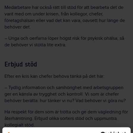
Medarbetare har också rätt till stöd för att bearbeta det de
varit med om under krisen, från kollegor, chefer,
företagshälsan eller vad det kan vara, oavsett hur länge de
behöver det.
– Unga och oerfarna löper högst risk för psykisk ohälsa, så
de behöver vi stötta lite extra.
Erbjud stöd
Efter en kris kan chefer behöva tänka på det här:
– Tydlig information och samhörighet med arbetsgruppen
ger en känsla av trygghet och kontroll. Vi som är chefer
behöver berätta: hur tänker vi nu? Vad behöver vi göra nu?
Ha respekt för dem som är trötta och ge dem vägledning för
återhämtning. Erbjud olika sorters stöd och uppmuntra
kollegialt stöd.