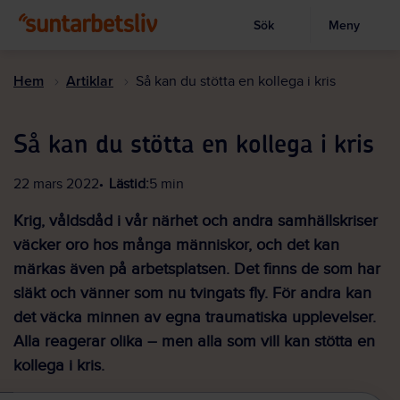
Sök
Meny
Visa sökruta
Hoppa
till
Hem
Artiklar
Så kan du stötta en kollega i kris
huvudinnehållet
Så kan du stötta en kollega i kris
22 mars 2022
Lästid:
5 min
Krig, våldsdåd i vår närhet och andra samhällskriser
väcker oro hos många människor, och det kan
märkas även på arbetsplatsen. Det finns de som har
släkt och vänner som nu tvingats fly. För andra kan
det väcka minnen av egna traumatiska upplevelser.
Alla reagerar olika – men alla som vill kan stötta en
kollega i kris.