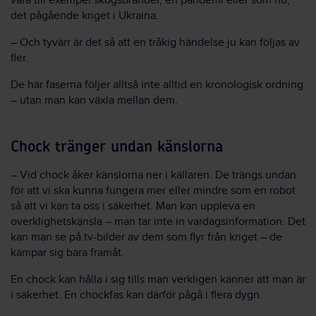
vara till exempel skogsbränder, en pandemi eller som nu,
det pågående kriget i Ukraina.
– Och tyvärr är det så att en tråkig händelse ju kan följas av
fler.
De här faserna följer alltså inte alltid en kronologisk ordning
– utan man kan växla mellan dem.
Chock tränger undan känslorna
– Vid chock åker känslorna ner i källaren. De trängs undan
för att vi ska kunna fungera mer eller mindre som en robot
så att vi kan ta oss i säkerhet. Man kan uppleva en
overklighetskänsla – man tar inte in vardagsinformation. Det
kan man se på tv-bilder av dem som flyr från kriget – de
kämpar sig bara framåt.
En chock kan hålla i sig tills man verkligen känner att man är
i säkerhet. En chockfas kan därför pågå i flera dygn.