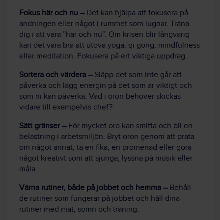
Fokus här och nu –
Det kan hjälpa att fokusera på
andningen eller något i rummet som lugnar. Träna
dig i att vara ”här och nu”. Om krisen blir långvarig
kan det vara bra att utöva yoga, qi gong, mindfulness
eller meditation. Fokusera på ert viktiga uppdrag.
Sortera och värdera –
Släpp det som inte går att
påverka och lägg energin på det som är viktigt och
som ni kan påverka. Vad i oron behöver skickas
vidare till exempelvis chef?
Sätt gränser –
För mycket oro kan smitta och bli en
belastning i arbetsmiljön. Bryt oron genom att prata
om något annat, ta en fika, en promenad eller göra
något kreativt som att sjunga, lyssna på musik eller
måla.
Värna rutiner, både på jobbet och hemma –
Behåll
de rutiner som fungerar på jobbet och håll dina
rutiner med mat, sömn och träning.