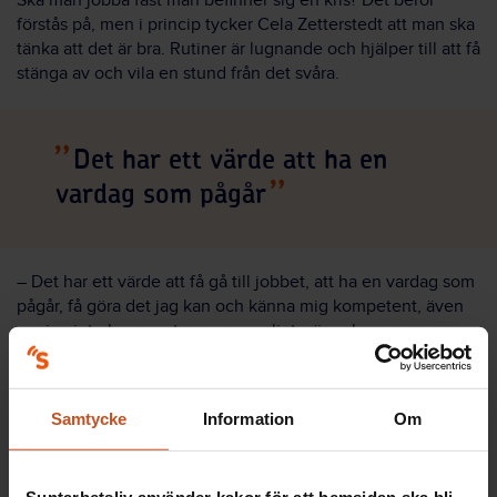
Ska man jobba fast man befinner sig en kris? Det beror
förstås på, men i princip tycker Cela Zetterstedt att man ska
tänka att det är bra. Rutiner är lugnande och hjälper till att få
stänga av och vila en stund från det svåra.
Det har ett värde att ha en
vardag som pågår
– Det har ett värde att få gå till jobbet, att ha en vardag som
pågår, få göra det jag kan och känna mig kompetent, även
om jag inte kan prestera som vanligt, säger hon.
Och att då ha kollegor som orkar lyssna lite, som erbjuder
lite avlastning med arbetsuppgifterna, eller en stunds skratt
Samtycke
Information
Om
om vardagliga situationer, det kan betyda mycket.
– Vi kan inte ta bort det svåra, men vi kan fylla på med gott,
säger Cela Zetterstedt.