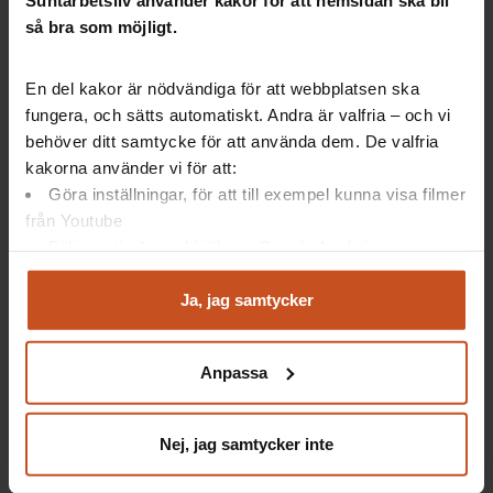
Suntarbetsliv använder kakor för att hemsidan ska bli
så bra som möjligt.
En del kakor är nödvändiga för att webbplatsen ska
Vad är en kris?
fungera, och sätts automatiskt. Andra är valfria – och vi
behöver ditt samtycke för att använda dem. De valfria
kakorna använder vi för att:
Det här är en kris, enligt psykiatrikern Johan
Göra inställningar, för att till exempel kunna visa filmer
Cullberg:
från Youtube
En kris är en händelse där mina tidigare erfarenheter
Följa statistik med hjälp av Google Analytics
och inlärda reaktionssätt inte räcker till för att jag ska
Analysera trafik för att kunna visa riktad information
förstå eller kunna hantera den aktuella situationen.
och marknadsföring
Ja, jag samtycker
Du kan när som helst återta ditt godkännande genom att
Ur boken kris och utveckling från 1985 (Boken har
klicka på ”hantera kakor” längst ner på sidan, eller mejla
kommit ut i flera upplagor)
Anpassa
integritet@suntarbetsliv.se.
Nej, jag samtycker inte
Så kan ni hantera oro på arbetsplatsen