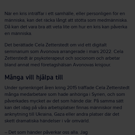
När en kris inträffar i ett samhälle, eller personligen för en
människa, kan det räcka långt att stötta som medmänniska.
Då kan det vara bra att veta lite om hur en kris kan påverka
en människa.
Det berättade Cela Zetterstedt om vid ett digitalt
seminarium som Avonova arrangerade i mars 2022. Cela
Zetterstedt är psykoterapeut och socionom och arbetar
bland annat med företagshälsan Avonovas krisjour.
Många vill hjälpa till
Under syrienkriget åren kring 2015 träffade Cela Zetterstedt
många medarbetare som hade anhöriga i Syrien, och som
påverkades mycket av det som hände där. På samma sätt
kan det idag på våra arbetsplatser finnas människor med
anknytning till Ukraina, Gaza eller andra platser där det
skett dramatiska händelser i vår omvärld.
– Det som händer påverkar oss alla. Jag