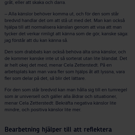
gråt, eller att skaka och darra.
– Alla känslor behöver komma ut, och för den som står
bredvid handlar det om att stå ut med det. Man kan också
hjälpa till att normalisera känslan genom att visa att man
tycker det verkar rimligt att känna som de gör, kanske säga:
jag förstår att du kan känna så.
Den som drabbats kan också behöva älta sina känslor, och
de kommer kanske inte ut så sorterat utan lite blandat. Det
är helt okej det med, menar Cela Zetterstedt. På en
arbetsplats kan man vara fler som hjälps åt att lyssna, vara
fler som delar på det, så blir det lättare.
För den som står bredvid kan man hålla sig till en tumregel
som är universell och gäller alla åldrar och situationer,
menar Cela Zetterstedt: Bekräfta negativa känslor lite
mindre, och positiva känslor lite mer.
Bearbetning hjälper till att reflektera