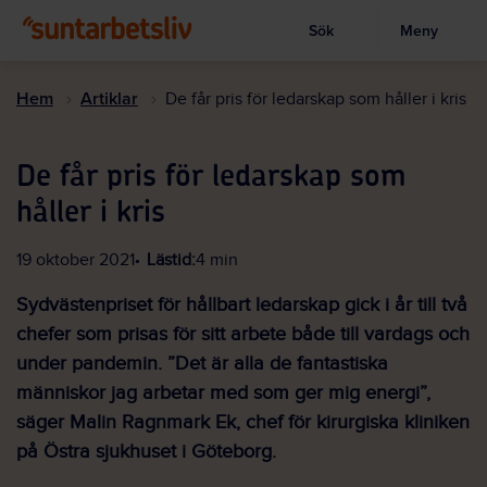
Sök
Meny
Visa sökruta
Hoppa
till
Hem
Artiklar
De får pris för ledarskap som håller i kris
huvudinnehållet
De får pris för ledarskap som
håller i kris
19 oktober 2021
Lästid:
4 min
Sydvästenpriset för hållbart ledarskap gick i år till två
chefer som prisas för sitt arbete både till vardags och
under pandemin. ”Det är alla de fantastiska
människor jag arbetar med som ger mig energi”,
säger Malin Ragnmark Ek, chef för kirurgiska kliniken
på Östra sjukhuset i Göteborg.