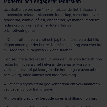
Modernt och engagerat ledarskap
Uppskattande ord som ”flexibilitet, solidaritet, hälsosam
arbetsmiljö, relationsskapande ledarskap, samarbete över
gränserna, kunnig, påläst, engagerad, lyssnande, modernt
ledarskap och kan sätta ner foten” finns i
prismotiveringarna.
– Det är tufft att vara chef och jag hade tänkt vara det tills
någon annan gör det bättre. Nu måste jag nog vara chef lite
till, säger Malin Ragnmark Ek och skrattar.
Hon ser inte alltför ledsen ut över den utsikten trots att hon
redan hunnit vara chef i elva år, de senaste fyra som
verksamhetschef på kirurgen, där hon tidigare även arbetat
som kirurg, både kliniskt och med forskning.
– Det är en styrka att ha god kännedom om verksamheten.
Jag vet allt vi gör från grunden.
Att hon alls blev chef berodde på en inställning hon har: