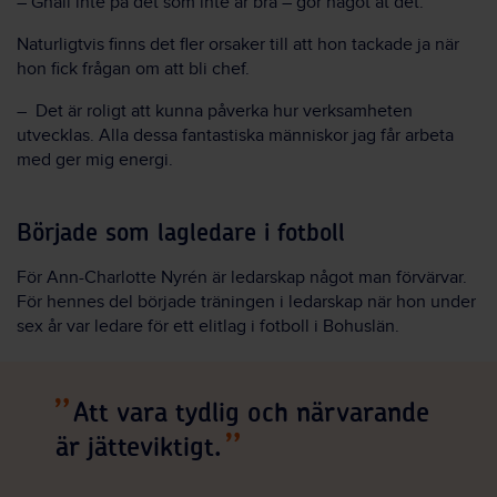
– Gnäll inte på det som inte är bra – gör något åt det.
Naturligtvis finns det fler orsaker till att hon tackade ja när
hon fick frågan om att bli chef.
– Det är roligt att kunna påverka hur verksamheten
utvecklas. Alla dessa fantastiska människor jag får arbeta
med ger mig energi.
Började som lagledare i fotboll
För Ann-Charlotte Nyrén är ledarskap något man förvärvar.
För hennes del började träningen i ledarskap när hon under
sex år var ledare för ett elitlag i fotboll i Bohuslän.
Att vara tydlig och närvarande
är jätteviktigt.