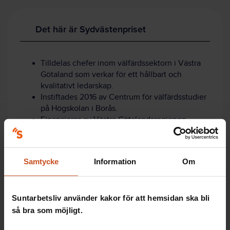
Det här är Sydvästenpriset
Tilldelas chefer inom välfärdssektorn i Västra
Götaland som verkar för ett hållbart och
kvalitativt ledarskap.
Instiftades 2016 av Centrum för välfärdsstudier
på Högskolan i Borås.
Finansieras av Västra Götalandsregionen.
Består av diplom, sydvästhatt och en
prissumma på 25 000 kronor.
Samtycke
Information
Om
Juryns motivering till pristagarna
Suntarbetsliv använder kakor för att hemsidan ska bli
så bra som möjligt.
Malin Ragnmark Ek tilldelas priset med följande