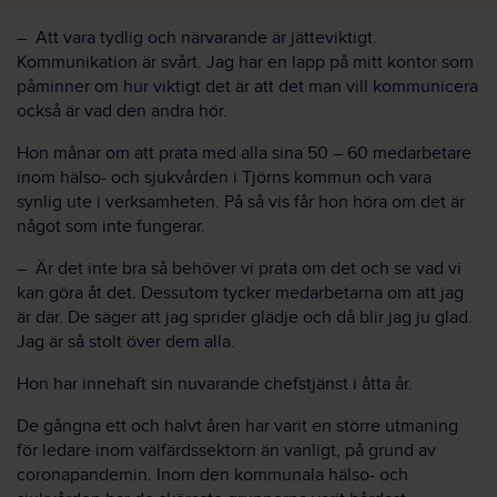
– Att vara tydlig och närvarande är jätteviktigt.
Kommunikation är svårt. Jag har en lapp på mitt kontor som
påminner om hur viktigt det är att det man vill kommunicera
också är vad den andra hör.
Hon månar om att prata med alla sina 50 – 60 medarbetare
inom hälso- och sjukvården i Tjörns kommun och vara
synlig ute i verksamheten. På så vis får hon höra om det är
något som inte fungerar.
– Är det inte bra så behöver vi prata om det och se vad vi
kan göra åt det. Dessutom tycker medarbetarna om att jag
är där. De säger att jag sprider glädje och då blir jag ju glad.
Jag är så stolt över dem alla.
Hon har innehaft sin nuvarande chefstjänst i åtta år.
De gångna ett och halvt åren har varit en större utmaning
för ledare inom välfärdssektorn än vanligt, på grund av
coronapandemin. Inom den kommunala hälso- och