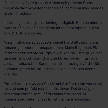
Gula höstlöv flyter förbi på Viskan och passerar Borås
högskola där Sydvästenpriset för hållbart ledarskap delades
ut den 14 oktober.
Liksom i fjol sänds prisutdelningen digitalt. Bara en mindre
skara är på plats då pristagarna får ta emot diplom, bukett
och 25 000 kronor var.
Årets mottagare av Sydvästenpriset har ställts inför stora
utmaningar under coronapandemin. Malin Ragnmark Ek,
verksamhetschef vid kirurgiska kliniken på Östra sjukhuset
Sahlgrenska, och Ann-Charlotte Nyrén, avdelnings- och
verksamhetschef för Kommunal hälso- och sjukvård i Tjörns
kommun, prisas för sitt ledarskap som är hållbart även i
kristider.
Malin Ragnmark Ek och Ann-Charlotte Nyrén bär varsin gul
sydväst som perfekt matchar höstlöven. Det är två glada
och stolta chefer, som i hård konkurrens bland 34
nominerade chefer, prisas för sitt hållbara ledarskap.