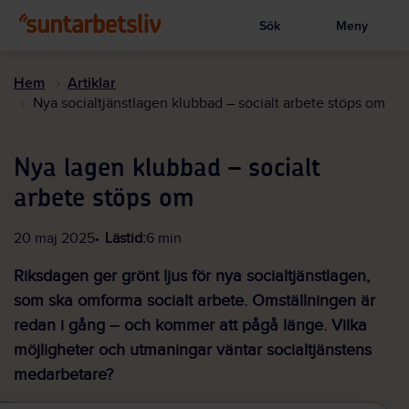
Sök
Meny
Visa sökruta
Hoppa
till
Hem
Artiklar
huvudinnehållet
Nya socialtjänstlagen klubbad – socialt arbete stöps om
Nya lagen klubbad – socialt
arbete stöps om
20 maj 2025
Lästid:
6 min
Riksdagen ger grönt ljus för nya socialtjänstlagen,
som ska omforma socialt arbete. Omställningen är
redan i gång – och kommer att pågå länge. Vilka
möjligheter och utmaningar väntar socialtjänstens
medarbetare?