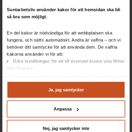
Suntarbetsliv använder kakor för att hemsidan ska bli
mer förebyggande
så bra som möjligt.
lätt tillgänglig
kunskapsbaserad
En del kakor är nödvändiga för att webbplatsen ska
Samtidigt stärks barnets rättigheter, det förtydligas att
socialtjänsten ska främja jämlika och jämställda
fungera, och sätts automatiskt. Andra är valfria – och vi
levnadsvillkor och den brottsförebyggande aspekten
behöver ditt samtycke för att använda dem. De valfria
tydliggörs.
kakorna använder vi för att:
Göra inställningar, för att till exempel kunna visa filmer
Tidig samverkan kommer att vara centralt, med
från Youtube
aktörer som förskola, skola, polis, civilsamhälle, med
Följa statistik med hjälp av Google Analytics
flera.
Analysera trafik för att kunna visa riktad information
En nyhet i lagen är att kommunen ska kunna
och marknadsföring
Ja, jag samtycker
tillhandahålla vissa
insatser utan individuell
Du kan när som helst återta ditt godkännande genom att
behovsprövning
. Tanken är att nå invånare tidigt och
klicka på ”hantera kakor” längst ner på sidan, eller mejla
sänka trösklar för att söka hjälp och därmed motverka
Anpassa
integritet@suntarbetsliv.se.
mer omfattande insatser.
En annan nyhet är att socialnämnden får ett
Nej, jag samtycker inte
brottsförebyggande ansvar, utöver ett generellt