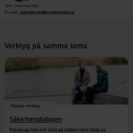
Text: Jeanette Neij
Kontakt:
jeanette.neij@suntarbetsliv.se
Verktyg på samma tema
Digitala verktyg
Säkerhetsdialogen
Förebygg hot och våld på jobbet med hjälp av