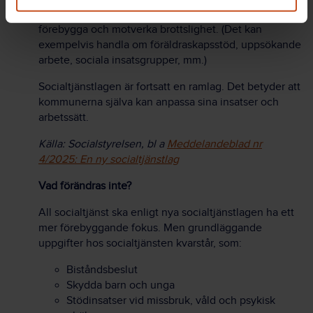
förebyggande ansvar. Insatser ska sättas in för att
förebygga och motverka brottslighet. (Det kan
exempelvis handla om föräldraskapsstöd, uppsökande
arbete, sociala insatsgrupper, mm.)
Socialtjänstlagen är fortsatt en ramlag. Det betyder att
kommunerna själva kan anpassa sina insatser och
arbetssätt.
Källa: Socialstyrelsen, bl a
Meddelandeblad nr
4/2025: En ny socialtjänstlag
Vad förändras inte?
All socialtjänst ska enligt nya socialtjänstlagen ha ett
mer förebyggande fokus. Men grundläggande
uppgifter hos socialtjänsten kvarstår, som:
Biståndsbeslut
Skydda barn och unga
Stödinsatser vid missbruk, våld och psykisk