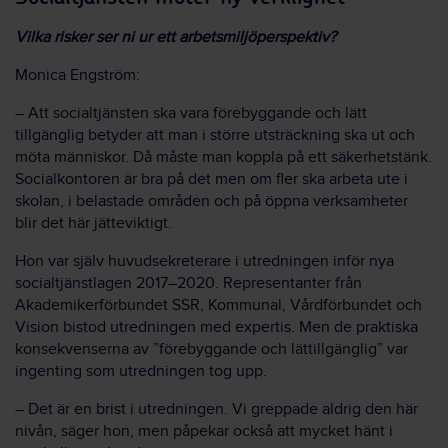
Vilka risker ser ni ur ett arbetsmiljöperspektiv?
Monica Engström:
– Att socialtjänsten ska vara förebyggande och lätt
tillgänglig betyder att man i större utsträckning ska ut och
möta människor. Då måste man koppla på ett säkerhetstänk.
Socialkontoren är bra på det men om fler ska arbeta ute i
skolan, i belastade områden och på öppna verksamheter
blir det här jätteviktigt.
Hon var själv huvudsekreterare i utredningen inför nya
socialtjänstlagen 2017–2020. Representanter från
Akademikerförbundet SSR, Kommunal, Vårdförbundet och
Vision bistod utredningen med expertis. Men de praktiska
konsekvenserna av ”förebyggande och lättillgänglig” var
ingenting som utredningen tog upp.
– Det är en brist i utredningen. Vi greppade aldrig den här
nivån, säger hon, men påpekar också att mycket hänt i