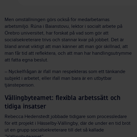
Men omställningen görs också för medarbetarnas
arbetsmiljö. Rúna i Baianstovu, lektor i socialt arbete på
Örebro universitet, har forskat på vad som gör att
socialsekreterare trivs och stannar kvar på jobbet. Det är
bland annat viktigt att man känner att man gör skillnad, att
man får tid att reflektera, och att man har handlingsutrymme
att fatta egna beslut.
– Nyckelfrågan är ifall man respekteras som ett tänkande
subjekt i arbetet, eller ifall man bara är en utbytbar
tjänsteperson.
Vällingbyteamet: flexibla arbetssätt och
tidiga insatser
Rebecca Hedenstedt jobbade tidigare som processledare
för ett projekt i Hässelby-Vällingby, där de under en tid bröt
ut en grupp socialsekreterare till det så kallade
”Vällingbyteamet”.