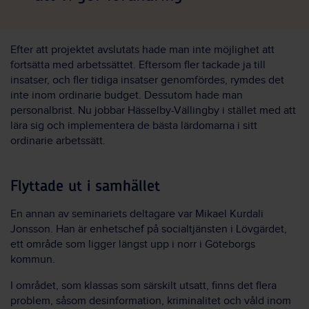
Efter att projektet avslutats hade man inte möjlighet att
fortsätta med arbetssättet. Eftersom fler tackade ja till
insatser, och fler tidiga insatser genomfördes, rymdes det
inte inom ordinarie budget. Dessutom hade man
personalbrist. Nu jobbar Hässelby-Vällingby i stället med att
lära sig och implementera de bästa lärdomarna i sitt
ordinarie arbetssätt.
Flyttade ut i samhället
En annan av seminariets deltagare var Mikael Kurdali
Jonsson. Han är enhetschef på socialtjänsten i Lövgärdet,
ett område som ligger längst upp i norr i
Göteb
org
s
kommun.
I området, som klassas som särskilt utsatt
,
finns det flera
problem, såsom desinformation, kriminalitet och våld inom