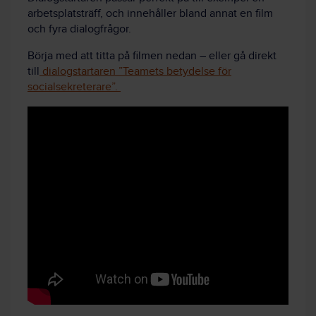
arbetsplatsträff, och innehåller bland annat en film
och fyra dialogfrågor.
Börja med att titta på filmen nedan – eller gå direkt
till
dialogstartaren ”Teamets betydelse för
socialsekreterare”.