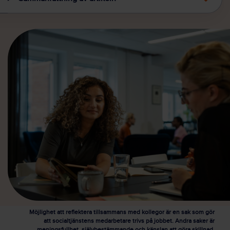
Möjlighet att reflektera tillsammans med kollegor är en sak som gör
att socialtjänstens medarbetare trivs på jobbet. Andra saker är
meningsfullhet, självbestämmande och känslan att göra skillnad.