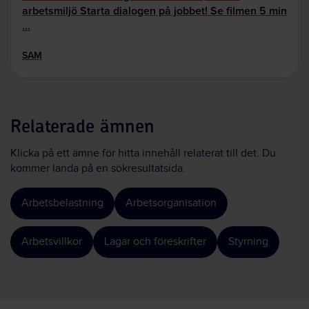
arbetsmiljö Starta dialogen på jobbet! Se filmen 5 min
…
SAM
Relaterade ämnen
Klicka på ett ämne för hitta innehåll relaterat till det. Du
kommer landa på en sökresultatsida.
Arbetsbelastning
Arbetsorganisation
Arbetsvillkor
Lagar och föreskrifter
Styrning