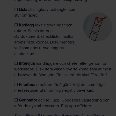
☐
Lista
alla lagkrav och regler som
styr området.
☐
Kartlägg
lokala tolkningar och
rutiner. Samla interna
styrdokument, checklistor, mallar,
arbetsinstruktioner. Dokumentera
vad som görs utöver lagens
minimikrav.
☐
Intervjua
handläggare och chefer eller genomför
workshops. Diskutera vilken övertolkning som är mest
tidskrävande. Vad görs ”för säkerhets skull”? Varför?
☐
Prioritera
områden för åtgärd. Välj det som frigör
mest resurser utan orimlig negativ påverkan.
☐
Genomför
och följ upp. Uppdatera vägledning och
inför de nya arbetssätten. Följ upp effekter.
Källa: Bilaga 3 i rapporten Antikrångel – välfärden