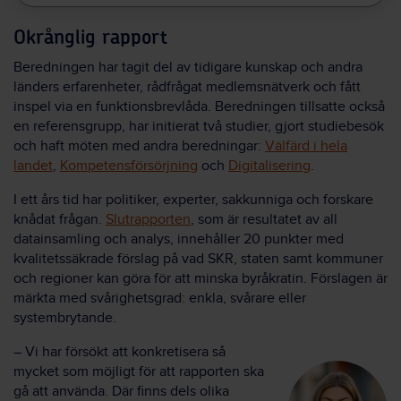
Okrånglig rapport
Beredningen har tagit del av tidigare kunskap och andra
länders erfarenheter, rådfrågat medlemsnätverk och fått
inspel via en funktionsbrevlåda. Beredningen tillsatte också
en referensgrupp, har initierat två studier, gjort studiebesök
och haft möten med andra beredningar:
Välfärd i hela
landet
,
Kompetensförsörjning
och
Digitalisering
.
I ett års tid har politiker, experter, sakkunniga och forskare
knådat frågan.
Slutrapporten
, som är resultatet av all
datainsamling och analys, innehåller 20 punkter med
kvalitetssäkrade förslag på vad SKR, staten samt kommuner
och regioner kan göra för att minska byråkratin. Förslagen är
märkta med svårighetsgrad: enkla, svårare eller
systembrytande.
– Vi har försökt att konkretisera så
mycket som möjligt för att rapporten ska
gå att använda. Där finns dels olika