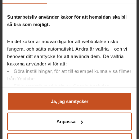
kärnverksamhet
= Den del av kommuners och
regioners verksamhet som gör direkt nytta för dem
Suntarbetsliv använder kakor för att hemsidan ska bli
man finns till för, alltså invånarna.
så bra som möjligt.
Källa:
Antikrångel – välfärden med kärnuppdraget i
fokus
(oktober 2025)
En del kakor är nödvändiga för att webbplatsen ska
fungera, och sätts automatiskt. Andra är valfria – och vi
behöver ditt samtycke för att använda dem. De valfria
kakorna använder vi för att:
10 förslag till
Göra inställningar, för att till exempel kunna visa filmer
från Youtube
Följa statistik med hjälp av Google Analytics
Antikrångelrapporten föreslår bland annat också:
Analysera trafik för att kunna visa riktad information
och marknadsföring
Ja, jag samtycker
För
SKR (Sveriges kommuner och regioner):
Du kan när som helst återta ditt godkännande genom att
Sprid effektiva lösningar och arbetssätt
klicka på ”hantera kakor” längst ner på sidan, eller mejla
Anpassa
Erbjud konkret stöd till medlemmarna för
integritet@suntarbetsliv.se.
antikrångelarbete
Se över och minska egna pålagor