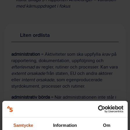
med kärnuppdraget i fokus
Liten ordlista
administration
= Aktiviteter som ska uppfylla
krav
på
rapportering, dokumentation, uppföljning och
efterlevnad
av regler, rutiner och processer. Kan vara
externt orsakade
från staten, EU och andra aktörer
eller
internt orsakade
, som egenproducerade
styrdokument, processer och rutiner.
administrativ börda
= När administrationen inte står i
rimlig proportion till
nyttan
för verksamhet eller
invånare, eller till organisationens
resurser.
krångel
= Otydliga, svårtolkade, motstridiga,
Samtycke
Information
Om
detaljstyrande regler.