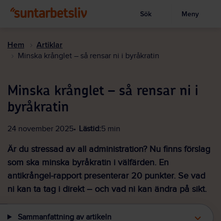
Sök
Meny
Visa sökruta
Hoppa
till
Hem
Artiklar
huvudinnehållet
Minska krånglet – så rensar ni i byråkratin
Minska krånglet – så rensar ni i
byråkratin
24 november 2025
Lästid:
5 min
Är du stressad av all administration? Nu finns förslag
som ska minska byråkratin i välfärden. En
antikrångel-rapport presenterar 20 punkter. Se vad
ni kan ta tag i direkt – och vad ni kan ändra på sikt.
Sammanfattning av artikeln