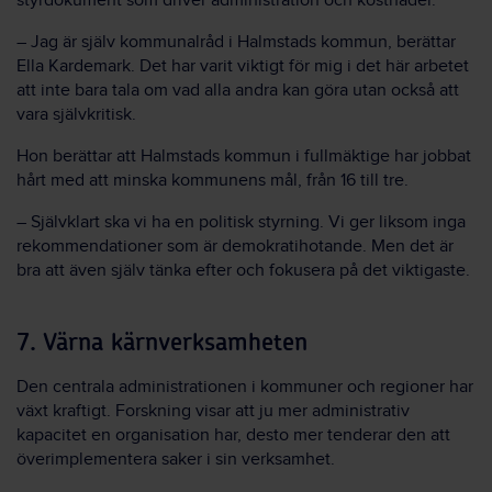
styrdokument som driver administration och kostnader.
– Jag är själv kommunalråd i Halmstads kommun, berättar
Ella Kardemark. Det har varit viktigt för mig i det här arbetet
att inte bara tala om vad alla andra kan göra utan också att
vara självkritisk.
Hon berättar att Halmstads kommun i fullmäktige har jobbat
hårt med att minska kommunens mål, från 16 till tre.
– Självklart ska vi ha en politisk styrning. Vi ger liksom inga
rekommendationer som är demokratihotande. Men det är
bra att även själv tänka efter och fokusera på det viktigaste.
7. Värna kärnverksamheten
Den centrala administrationen i kommuner och regioner har
växt kraftigt. Forskning visar att ju mer administrativ
kapacitet en organisation har, desto mer tenderar den att
överimplementera saker i sin verksamhet.