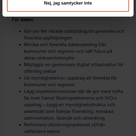
Nej, jag samtycker inte
Bidra till att normalisera det enkla, genom att ta
med förenklad styrning i kommunrevisionen
För staten:
Gör om fler riktade statsbidrag till generella och
förenkla uppföljningen
Minska och förenkla datainsamling från
kommuner och regioner och sätt fokus på
deras verksamhetsnytta
Möjliggör en gemensam digital infrastruktur för
offentlig sektor
Ge myndigheterna i uppdrag att förenkla för
kommuner och regioner
Lägg inspektionsresurser där de gör mest nytta.
Se över främst Skolinspektionens och IVO:s
uppdrag – bygg en myndighetsstruktur och
arbetssätt som främjar förenkling, minskad
administration, lärande och utveckling
Reformera utbildningssystemet utifrån
välfärdens behov