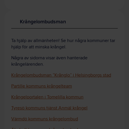
Krångelombudsman
Ta hjälp av allmänheten! Se hur några kommuner tar
hjälp för att minska krångel.
Några av sidorna visar även hanterade
krångelärenden.
Krångelombudsman ”Krånglo” i Helsingborgs stad
Partille kommuns krångelteam
Krångelportalen i Tomelilla kommun
Tyresö kommuns tjänst Anmäl krångel
Värmdö kommuns krångelombud