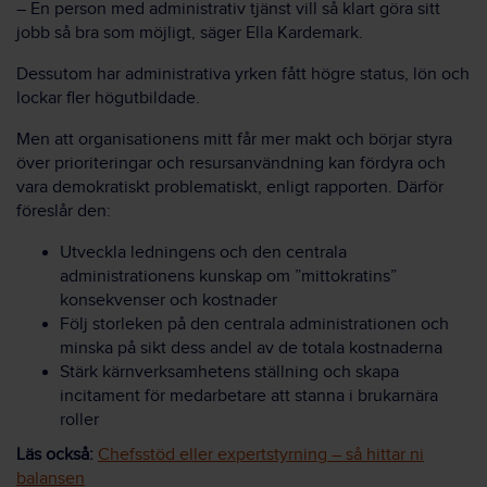
– En person med administrativ tjänst vill så klart göra sitt
jobb så bra som möjligt, säger Ella Kardemark.
Dessutom har administrativa yrken fått högre status, lön och
lockar fler högutbildade.
Men att organisationens mitt får mer makt och börjar styra
över prioriteringar och resursanvändning kan fördyra och
vara demokratiskt problematiskt, enligt rapporten. Därför
föreslår den:
Utveckla ledningens och den centrala
administrationens kunskap om ”mittokratins”
konsekvenser och kostnader
Följ storleken på den centrala administrationen och
minska på sikt dess andel av de totala kostnaderna
Stärk kärnverksamhetens ställning och skapa
incitament för medarbetare att stanna i brukarnära
roller
Läs också:
Chefsstöd eller expertstyrning – så hittar ni
balansen