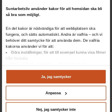
Suntarbetsliv använder kakor för att hemsidan ska bli
AI Sweden är ett
nationellt center
för ökad
så bra som möjligt.
användning av artificiell intelligens, AI, i samhället.
AI Sweden
samarbetar med aktörer
i offentlig sektor,
En del kakor är nödvändiga för att webbplatsen ska
näringslivet och universitetsvärlden. De finansieras
fungera, och sätts automatiskt. Andra är valfria – och vi
av sina aktörer och av svenska staten.
behöver ditt samtycke för att använda dem. De valfria
AI Sweden har
kontor
i bland annat Stockholm,
kakorna använder vi för att:
Göteborg, Lund, Örebro och Luleå.
Göra inställningar, för att till exempel kunna visa filmer
från Youtube
Källa: AI Sweden
Följa statistik med hjälp av Google Analytics
Analysera trafik för att kunna visa riktad information
och marknadsföring
Ja, jag samtycker
Du kan när som helst återta ditt godkännande genom att
Så används AI redan i kommuner och
klicka på ”hantera kakor” längst ner på sidan, eller mejla
regioner
Anpassa
integritet@suntarbetsliv.se.
Satsningar på AI i offentlig sektor pågår på flera håll.
Nej, jag samtycker inte