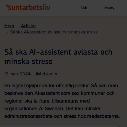
Sök
Meny
Visa sökruta
Hoppa
till
Hem
Artiklar
huvudinnehållet
Så ska AI-assistent avlasta och minska stress
Så ska AI-assistent avlasta och
minska stress
12 mars 2024
Lästid:
4 min
En digital hjälpreda för offentlig sektor. Så kan man
beskriva den AI-assistent som sex kommuner och
regioner ska ta fram, tillsammans med
organisationen AI Sweden. Det kan minska
administrationsarbete och stress hos medarbetarna.