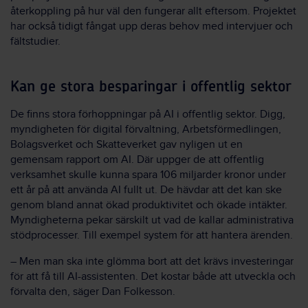
återkoppling på hur väl den fungerar allt eftersom. Projektet
har också tidigt fångat upp deras behov med intervjuer och
fältstudier.
Kan ge stora besparingar i offentlig sektor
De finns stora förhoppningar på AI i offentlig sektor. Digg,
myndigheten för digital förvaltning, Arbetsförmedlingen,
Bolagsverket och Skatteverket gav nyligen ut en
gemensam rapport om AI. Där uppger de att offentlig
verksamhet skulle kunna spara 106 miljarder kronor under
ett år på att använda AI fullt ut. De hävdar att det kan ske
genom bland annat ökad produktivitet och ökade intäkter.
Myndigheterna pekar särskilt ut vad de kallar administrativa
stödprocesser. Till exempel system för att hantera ärenden.
– Men man ska inte glömma bort att det krävs investeringar
för att få till AI-assistenten. Det kostar både att utveckla och
förvalta den, säger Dan Folkesson.