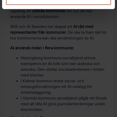
Regeringen gav i augusti 2023 tre myndigheter i
uppdrag att
utbilda kommuner
om hur de kan
använda AI i socialtjänsten.
SKR och AI Sweden har skapat ett
AI-råd med
representanter från kommuner
. De ska ta fram råd för
hur kommunerna kan öka användningen av AI.
AI används redan i flera kommuner.
Helsingborg kommuns socialtjänst prövar
exempelvis en AI-tolk som kan arabiska och
svenska. Den stöttar socialsekreterare i möten
med klienter.
I Kalmar kommun testar social- och
omsorgsförvaltningen ett AI-verktyg för
schemaläggning.
I Värmdö kommuns socialtjänst pågår ett försök
med att låta AI göra journalanteckningar under
klientmöten.