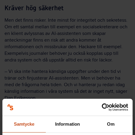
Kräver hög säkerhet
Men det finns risker. Inte minst för integritet och sekretess.
Om ett samtal mellan till exempel en socialsekreterare och
en klient avlyssnas av AI-assistenten som skapar
anteckningar finns en risk att andra kommer åt
informationen och missbrukar den. Hackare till exempel.
Exempelvis journaler behöver ju också kopplas upp till
andra system och då uppstår alltid en risk för läckor.
– Vi ska inte hantera känsliga uppgifter under den tid vi
tränar och finjusterar AI-assistenten. Men vi behöver ha
med de frågorna hela tiden. Och vi hanterar ju redan idag
känslig information i våra system så det är inget nytt, säger
Dan Folkesson.
Samtycke
Information
Om
Visste du att...