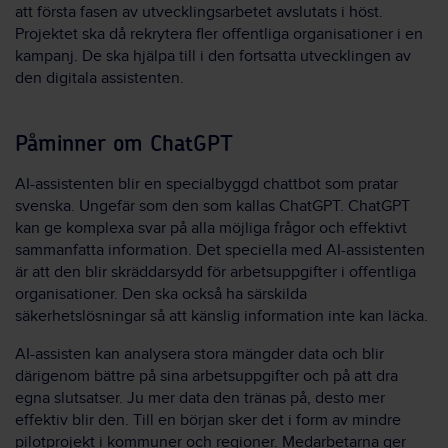
att första fasen av utvecklingsarbetet avslutats i höst.
Projektet ska då rekrytera fler offentliga organisationer i en
kampanj. De ska hjälpa till i den fortsatta utvecklingen av
den digitala assistenten.
Påminner om ChatGPT
AI-assistenten blir en specialbyggd chattbot som pratar
svenska. Ungefär som den som kallas ChatGPT. ChatGPT
kan ge komplexa svar på alla möjliga frågor och effektivt
sammanfatta information. Det speciella med AI-assistenten
är att den blir skräddarsydd för arbetsuppgifter i offentliga
organisationer. Den ska också ha särskilda
säkerhetslösningar så att känslig information inte kan läcka.
AI-assisten kan analysera stora mängder data och blir
därigenom bättre på sina arbetsuppgifter och på att dra
egna slutsatser. Ju mer data den tränas på, desto mer
effektiv blir den. Till en början sker det i form av mindre
pilotprojekt i kommuner och regioner. Medarbetarna ger