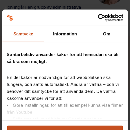
Hon ingår i en grupp av administrativa
chefer som nu träffas på förvaltningsnivå och diskuterar hur
de nya tjänsterna kan vidareutvecklas. Skolorna har både
gemensamma och specifika behov.
Samtycke
Information
Om
Det är de hårda frågorna, de
Suntarbetsliv använder kakor för att hemsidan ska bli
som skapar förutsättningar för
så bra som möjligt.
att vardagen ska flyta på ett bra
sätt.
En del kakor är nödvändiga för att webbplatsen ska
fungera, och sätts automatiskt. Andra är valfria – och vi
behöver ditt samtycke för att använda dem. De valfria
kakorna använder vi för att:
De administrativa cheferna har också olika kompetens.
Göra inställningar, för att till exempel kunna visa filmer
Man behöver inte alls ha varit rektor själv, betonar Eva
från Youtube
Gröhn. Samtidigt tycker hon att hennes egna erfarenheter
Följa statistik med hjälp av Google Analytics
har varit till nytta, och även gett henne mod i den nya
Analysera trafik för att kunna visa riktad information
rollen.