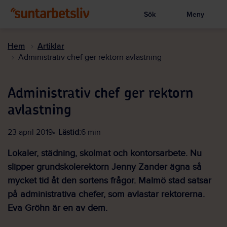
Sök
Meny
Visa sökruta
Hoppa
till
Hem
Artiklar
huvudinnehållet
Administrativ chef ger rektorn avlastning
Administrativ chef ger rektorn
avlastning
23 april 2019
Lästid:
6 min
Lokaler, städning, skolmat och kontorsarbete. Nu
slipper grundskolerektorn Jenny Zander ägna så
mycket tid åt den sortens frågor. Malmö stad satsar
på administrativa chefer, som avlastar rektorerna.
Eva Gröhn är en av dem.