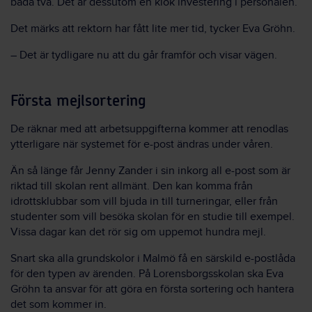
båda två. Det är dessutom en klok investering i personalen.
Det märks att rektorn har fått lite mer tid, tycker Eva Gröhn.
– Det är tydligare nu att du går framför och visar vägen.
Första mejlsortering
De räknar med att arbetsuppgifterna kommer att renodlas
ytterligare när systemet för e-post ändras under våren.
Än så länge får Jenny Zander i sin inkorg all e-post som är
riktad till skolan rent allmänt. Den kan komma från
idrottsklubbar som vill bjuda in till turneringar, eller från
studenter som vill besöka skolan för en studie till exempel.
Vissa dagar kan det rör sig om uppemot hundra mejl.
Snart ska alla grundskolor i Malmö få en särskild e-postlåda
för den typen av ärenden. På Lorensborgsskolan ska Eva
Gröhn ta ansvar för att göra en första sortering och hantera
det som kommer in.