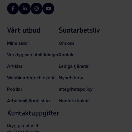
Facebook
LinkedIn
Instagram
YouTube
Vårt utbud
Suntarbetsliv
Mina sidor
Om oss
Verktyg och utbildningar
Kontakt
Artiklar
Lediga tjänster
Webbinarier och event
Nyhetsbrev
Poddar
Integritetspolicy
Arbetsmiljöordlistan
Hantera kakor
Kontaktuppgifter
Bryggargatan 4