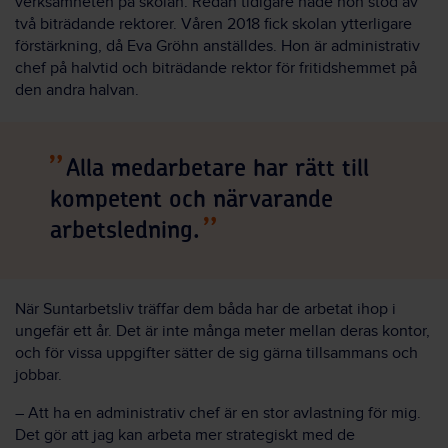
verksamheten på skolan. Redan tidigare hade hon stöd av
två biträdande rektorer. Våren 2018 fick skolan ytterligare
förstärkning, då Eva Gröhn anställdes. Hon är administrativ
chef på halvtid och biträdande rektor för fritidshemmet på
den andra halvan.
Alla medarbetare har rätt till
kompetent och närvarande
arbetsledning.
När Suntarbetsliv träffar dem båda har de arbetat ihop i
ungefär ett år. Det är inte många meter mellan deras kontor,
och för vissa uppgifter sätter de sig gärna tillsammans och
jobbar.
– Att ha en administrativ chef är en stor avlastning för mig.
Det gör att jag kan arbeta mer strategiskt med de