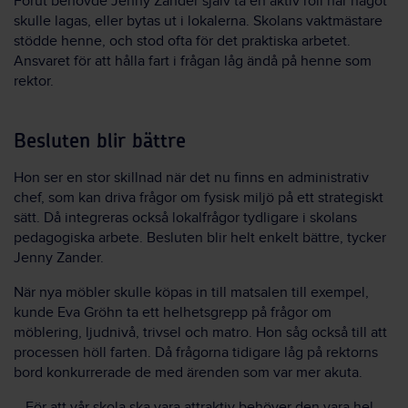
Förut behövde Jenny Zander själv ta en aktiv roll när något
skulle lagas, eller bytas ut i lokalerna. Skolans vaktmästare
stödde henne, och stod ofta för det praktiska arbetet.
Ansvaret för att hålla fart i frågan låg ändå på henne som
rektor.
Besluten blir bättre
Hon ser en stor skillnad när det nu finns en administrativ
chef, som kan driva frågor om fysisk miljö på ett strategiskt
sätt. Då integreras också lokalfrågor tydligare i skolans
pedagogiska arbete. Besluten blir helt enkelt bättre, tycker
Jenny Zander.
När nya möbler skulle köpas in till matsalen till exempel,
kunde Eva Gröhn ta ett helhetsgrepp på frågor om
möblering, ljudnivå, trivsel och matro. Hon såg också till att
processen höll farten. Då frågorna tidigare låg på rektorns
bord konkurrerade de med ärenden som var mer akuta.
– För att vår skola ska vara attraktiv behöver den vara hel,