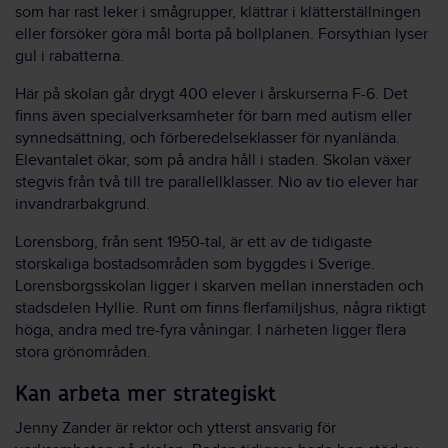
som har rast leker i smågrupper, klättrar i klätterställningen
eller försöker göra mål borta på bollplanen. Forsythian lyser
gul i rabatterna.
Här på skolan går drygt 400 elever i årskurserna F-6. Det
finns även specialverksamheter för barn med autism eller
synnedsättning, och förberedelseklasser för nyanlända.
Elevantalet ökar, som på andra håll i staden. Skolan växer
stegvis från två till tre parallellklasser. Nio av tio elever har
invandrarbakgrund.
Lorensborg, från sent 1950-tal, är ett av de tidigaste
storskaliga bostadsområden som byggdes i Sverige.
Lorensborgsskolan ligger i skarven mellan innerstaden och
stadsdelen Hyllie. Runt om finns flerfamiljshus, några riktigt
höga, andra med tre-fyra våningar. I närheten ligger flera
stora grönområden.
Kan arbeta mer strategiskt
Jenny Zander är rektor och ytterst ansvarig för