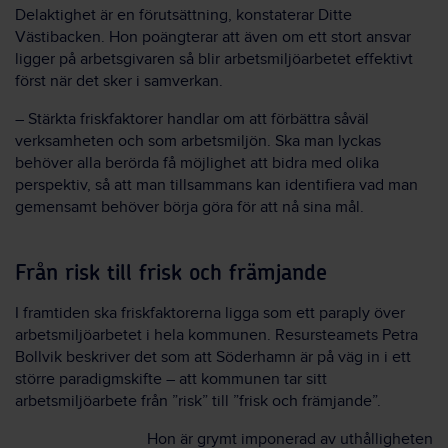
Delaktighet är en förutsättning, konstaterar Ditte
Västibacken. Hon poängterar att även om ett stort ansvar
ligger på arbetsgivaren så blir arbetsmiljöarbetet effektivt
först när det sker i samverkan.
– Stärkta friskfaktorer handlar om att förbättra såväl
verksamheten
och
som arbetsmiljön. Ska man lyckas
behöver alla berörda få möjlighet att bidra med olika
perspektiv, så att man tillsammans kan identifiera vad man
gemensamt behöver börja göra för att nå sina mål.
Från risk till frisk och främjande
I framtiden ska friskfaktorerna ligga som ett paraply över
arbetsmiljöarbetet i hela kommunen. Resursteamets Petra
Bollvik beskriver det som att Söderhamn är på väg in i ett
större paradigmskifte – att kommunen tar sitt
arbetsmiljöarbete från ”risk” till ”frisk och främjande”.
Hon är grymt imponerad av uthålligheten