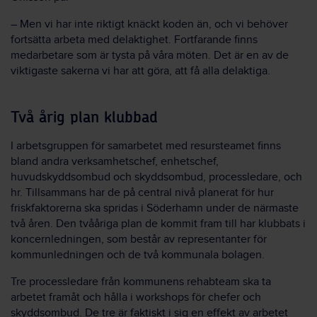
– Men vi har inte riktigt knäckt koden än, och vi behöver
fortsätta arbeta med delaktighet. Fortfarande finns
medarbetare som är tysta på våra möten. Det är en av de
viktigaste sakerna vi har att göra, att få alla delaktiga.
Två årig plan klubbad
I arbetsgruppen för samarbetet med resursteamet finns
bland andra verksamhetschef, enhetschef,
huvudskyddsombud och skyddsombud, processledare, och
hr. Tillsammans har de på central nivå planerat för hur
friskfaktorerna ska spridas i Söderhamn under de närmaste
två åren. Den tvååriga plan de kommit fram till har klubbats i
koncernledningen, som består av representanter för
kommunledningen och de två kommunala bolagen.
Tre processledare från kommunens rehabteam ska ta
arbetet framåt och hålla i workshops för chefer och
skyddsombud. De tre är faktiskt i sig en effekt av arbetet