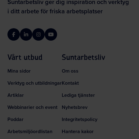
Suntarbetsliv ger dig inspiration och verktyg
i ditt arbete för friska arbetsplatser
Facebook
LinkedIn
Instagram
YouTube
Vårt utbud
Suntarbetsliv
Mina sidor
Om oss
Verktyg och utbildningar
Kontakt
Artiklar
Lediga tjänster
Webbinarier och event
Nyhetsbrev
Poddar
Integritetspolicy
Arbetsmiljöordlistan
Hantera kakor