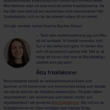
skyddsombudet Evelina Bucher Olsson och enhetschefen
Mia Hellman sida vid sida med att stärka friskfaktorerna. De
har fått vara med på sex workshops med resursteamet från
Suntarbetsliv, och nu tar de arbetet vidare till sin enhet.
Det går utmärkt, tycker Evelina Bucher Olsson:
–
Tack vare workshoparna är jag och Mia
så väl synkade. Vi förstår varandra, och
hur vi ska tänka och göra. Vi tänker lika
och vill komma till samma mål. Det är så
roligt att ha en chef som är lika delaktig i
arbetet som jag själv!
Åtta friskfaktorer
Resursteamet består av verksamhetsutvecklare som
kommer ut till kommuner och kommunala bolag som ansökt
om deras stöd för att förbättra arbetsmiljön. På plats håller
resursteamet i sex workshops som tränar chefer och
skyddsombud i att använda
åtta friskfaktorer
. Var och en av
friskfaktorerna rör olika områden som främjar friska