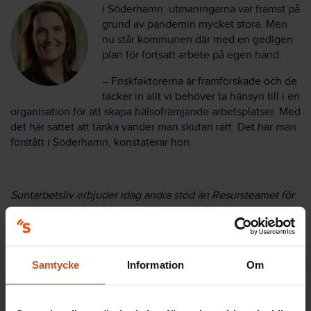
i Söderhamn: utmaningarna var främst på
grund av pandemin mycket stora. Men
nu står kommunen där med en gedigen
plan för fortsatt arbete på egen hand.
– Friskfaktorerna är framforskade och de
täcker in allt vi behöver ta hänsyn till i en
organisation för att skapa hälsofrämjande arbetsplatser. Med
det här sättet att tänka vänder man skutan rätt. Det har man
förstått i Söderhamn, konstaterar hon.
Suntarbetsliv erbjuder idag andra stöd än Resursteamet för
att jobba med friskfaktorer, till exempel
Friskfaktorsteget
.
Här kan du även utforska verktyget
Friskfaktorlabbet.
Titta också gärna på
Studio Friskfaktor
– se mer i faktarutan
Samtycke
Information
Om
intill artikeln.