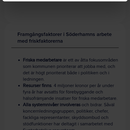
Framgångsfaktorer i Söderhamns arbete
med friskfaktorerna
Friska medarbetare
är ett av åtta fokusområden
som kommunen prioriterar att jobba med, och
det är högt prioriterat både i politiken och i
ledningen.
Resurser finns
. 4 miljoner kronor per år under
fyra år har avsatts för förebyggande och
hälsofrämjande insatser för friska medarbetare.
Alla systemnivåer involveras
och bidrar. Såväl
koncernledningsgruppen, politiker, chefer,
fackliga representanter, skyddsombud och
stödfunktioner har deltagit i samarbetet med