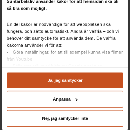
Suntarbetsliv använder kakor för att hemsidan ska bli
så bra som möjligt.
Lär dig mer om friskfaktorer – titta på
Studio Friskfaktor!
En del kakor är nödvändiga för att webbplatsen ska
fungera, och sätts automatiskt. Andra är valfria – och vi
behöver ditt samtycke för att använda dem. De valfria
Studio Friskfaktor
är en digital programserie som ger
kakorna använder vi för att:
inspiration till att stärka friskfaktorer hos er.
Göra inställningar, för att till exempel kunna visa filmer
Programmen riktar sig till chefer, skyddsombud,
från Youtube
fackliga förtroendevalda och HR i kommuner,
Följa statistik med hjälp av Google Analytics
regioner och kommunala företag. Innehållet passar
Analysera trafik för att kunna visa riktad information
både dig som är mindre bekant med friskfaktorer och
och marknadsföring
Ja, jag samtycker
dig som har förkunskap.
Du kan när som helst återta ditt godkännande genom att
klicka på ”hantera kakor” längst ner på sidan, eller mejla
Nu finns hela programserien att se i efterhand.
Anpassa
integritet@suntarbetsliv.se.
Här hittar du alla programmen i Säsong 1 och Säsong
2.
Nej, jag samtycker inte