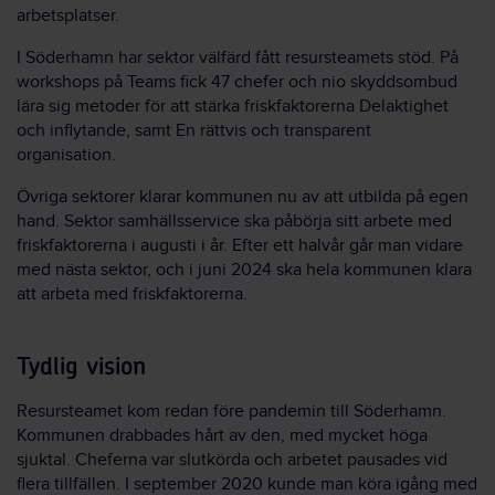
arbetsplatser.
I Söderhamn har sektor välfärd fått resursteamets stöd. På
workshops på Teams fick 47 chefer och nio skyddsombud
lära sig metoder för att stärka friskfaktorerna Delaktighet
och inflytande, samt En rättvis och transparent
organisation.
Övriga sektorer klarar kommunen nu av att utbilda på egen
hand. Sektor samhällsservice ska påbörja sitt arbete med
friskfaktorerna i augusti i år. Efter ett halvår går man vidare
med nästa sektor, och i juni 2024 ska hela kommunen klara
att arbeta med friskfaktorerna.
Tydlig vision
Resursteamet kom redan före pandemin till Söderhamn.
Kommunen drabbades hårt av den, med mycket höga
sjuktal. Cheferna var slutkörda och arbetet pausades vid
flera tillfällen. I september 2020 kunde man köra igång med