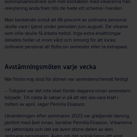
sommarsamordnare som höll kontakten med vikarierna från
rekrytering ända fram tills de hade ett schema i handen.
Man bestämde också att 66 procent av ordinarie personal
skulle vara i tjänst under perioden juni-augusti. De vikarier
som ville skulle få arbeta heltid. Inga extra ersättningar
delades heller ut inom vård och omsorg för att locka
ordinarie personal att flytta sin semester eller ta extrapass.
Avstämningsmöten varje vecka
När första maj stod för dörren var semesterschemat färdigt.
– Tidigare var det inte klart förrän dagarna innan semestern
började. Till nästa år satsar vi på att det ska vara klart i
mitten av april, säger Pernilla Eliasson.
Utvärderingen efter sommaren 2023 var glädjande läsning
jämfört med året innan, berättar Pernilla Eliasson. Vikarierna
var jättenöjda och det var även större delen av den
ordinarie personalen. Även om det också fanns ett visst