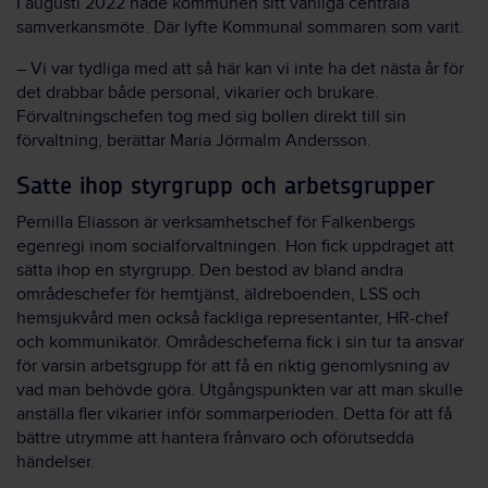
I augusti 2022 hade kommunen sitt vanliga centrala
samverkansmöte. Där lyfte Kommunal sommaren som varit.
– Vi var tydliga med att så här kan vi inte ha det nästa år för
det drabbar både personal, vikarier och brukare.
Förvaltningschefen tog med sig bollen direkt till sin
förvaltning, berättar Maria Jörmalm Andersson.
Satte ihop styrgrupp och arbetsgrupper
Pernilla Eliasson är verksamhetschef för Falkenbergs
egenregi inom socialförvaltningen. Hon fick uppdraget att
sätta ihop en styrgrupp. Den bestod av bland andra
områdeschefer för hemtjänst, äldreboenden, LSS och
hemsjukvård men också fackliga representanter, HR-chef
och kommunikatör. Områdescheferna fick i sin tur ta ansvar
för varsin arbetsgrupp för att få en riktig genomlysning av
vad man behövde göra. Utgångspunkten var att man skulle
anställa fler vikarier inför sommarperioden. Detta för att få
bättre utrymme att hantera frånvaro och oförutsedda
händelser.