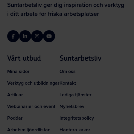
Suntarbetsliv ger dig inspiration och verktyg
i ditt arbete för friska arbetsplatser
Facebook
LinkedIn
Instagram
YouTube
Vårt utbud
Suntarbetsliv
Mina sidor
Om oss
Verktyg och utbildningar
Kontakt
Artiklar
Lediga tjänster
Webbinarier och event
Nyhetsbrev
Poddar
Integritetspolicy
Arbetsmiljöordlistan
Hantera kakor