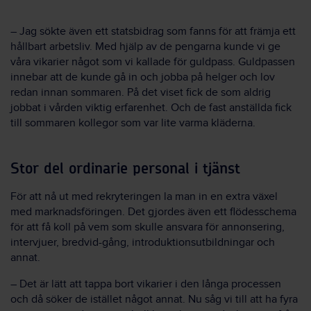
– Jag sökte även ett statsbidrag som fanns för att främja ett
hållbart arbetsliv. Med hjälp av de pengarna kunde vi ge
våra vikarier något som vi kallade för guldpass. Guldpassen
innebar att de kunde gå in och jobba på helger och lov
redan innan sommaren. På det viset fick de som aldrig
jobbat i vården viktig erfarenhet. Och de fast anställda fick
till sommaren kollegor som var lite varma kläderna.
Stor del ordinarie personal i tjänst
För att nå ut med rekryteringen la man in en extra växel
med marknadsföringen. Det gjordes även ett flödesschema
för att få koll på vem som skulle ansvara för annonsering,
intervjuer, bredvid-gång, introduktionsutbildningar och
annat.
– Det är lätt att tappa bort vikarier i den långa processen
och då söker de istället något annat. Nu såg vi till att ha fyra