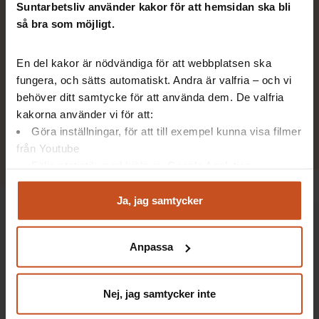
Suntarbetsliv använder kakor för att hemsidan ska bli
så bra som möjligt.
En del kakor är nödvändiga för att webbplatsen ska
fungera, och sätts automatiskt. Andra är valfria – och vi
behöver ditt samtycke för att använda dem. De valfria
kakorna använder vi för att:
För att bli en bra vikarie är
Göra inställningar, för att till exempel kunna visa filmer
från Youtube
tryggheten i början jätteviktig.
Följa statistik med hjälp av Google Analytics
Analysera trafik för att kunna visa riktad information
Monica Hirvelä, enhetschef i hemtjänsten i Falkenberg
och marknadsföring
Ja, jag samtycker
Du kan när som helst återta ditt godkännande genom att
klicka på ”hantera kakor” längst ner på sidan, eller mejla
Monica Hirvelä konstaterar att det flödesschema man
Anpassa
integritet@suntarbetsliv.se.
gjorde inför sommarbemanningen var en nyckel i
framgången. Strukturen gav överblick och samarbetet med
bemanningsenheten fungerade så mycket bättre.
Nej, jag samtycker inte
– Personalen har också varit väldigt duktig på att samarbeta