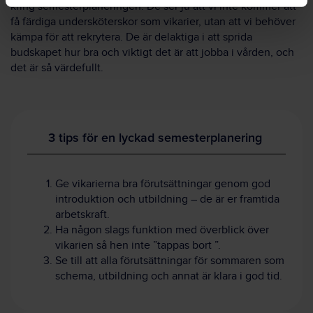
kring semesterplaneringen. De ser ju att vi inte kommer att
få färdiga undersköterskor som vikarier, utan att vi behöver
kämpa för att rekrytera. De är delaktiga i att sprida
budskapet hur bra och viktigt det är att jobba i vården, och
det är så värdefullt.
3 tips för en lyckad semesterplanering
Ge vikarierna bra förutsättningar genom god
introduktion och utbildning – de är er framtida
arbetskraft.
Ha någon slags funktion med överblick över
vikarien så hen inte ”tappas bort ”.
Se till att alla förutsättningar för sommaren som
schema, utbildning och annat är klara i god tid.