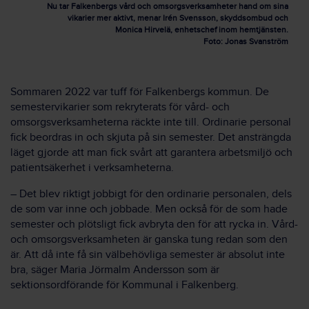
Nu tar Falkenbergs vård och omsorgsverksamheter hand om sina
vikarier mer aktivt, menar Irén Svensson, skyddsombud och
Monica Hirvelä, enhetschef inom hemtjänsten.
Foto: Jonas Svanström
Sommaren 2022 var tuff för Falkenbergs kommun. De
semestervikarier som rekryterats för vård- och
omsorgsverksamheterna räckte inte till. Ordinarie personal
fick beordras in och skjuta på sin semester. Det ansträngda
läget gjorde att man fick svårt att garantera arbetsmiljö och
patientsäkerhet i verksamheterna.
– Det blev riktigt jobbigt för den ordinarie personalen, dels
de som var inne och jobbade. Men också för de som hade
semester och plötsligt fick avbryta den för att rycka in. Vård-
och omsorgsverksamheten är ganska tung redan som den
är. Att då inte få sin välbehövliga semester är absolut inte
bra, säger Maria Jörmalm Andersson som är
sektionsordförande för Kommunal i Falkenberg.