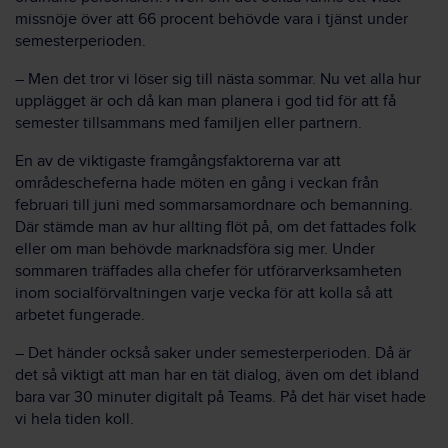
missnöje över att 66 procent behövde vara i tjänst under
semesterperioden.
– Men det tror vi löser sig till nästa sommar. Nu vet alla hur
upplägget är och då kan man planera i god tid för att få
semester tillsammans med familjen eller partnern.
En av de viktigaste framgångsfaktorerna var att
områdescheferna hade möten en gång i veckan från
februari till juni med sommarsamordnare och bemanning.
Där stämde man av hur allting flöt på, om det fattades folk
eller om man behövde marknadsföra sig mer. Under
sommaren träffades alla chefer för utförarverksamheten
inom socialförvaltningen varje vecka för att kolla så att
arbetet fungerade.
– Det händer också saker under semesterperioden. Då är
det så viktigt att man har en tät dialog, även om det ibland
bara var 30 minuter digitalt på Teams. På det här viset hade
vi hela tiden koll.