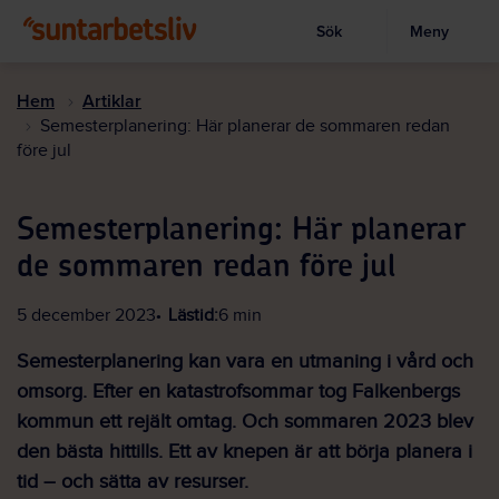
Sök
Meny
Visa sökruta
Hoppa
till
Hem
Artiklar
huvudinnehållet
Semesterplanering: Här planerar de sommaren redan
före jul
Semesterplanering: Här planerar
de sommaren redan före jul
5 december 2023
Lästid:
6 min
Semesterplanering kan vara en utmaning i vård och
omsorg. Efter en katastrofsommar tog Falkenbergs
kommun ett rejält omtag. Och sommaren 2023 blev
den bästa hittills. Ett av knepen är att börja planera i
tid – och sätta av resurser.