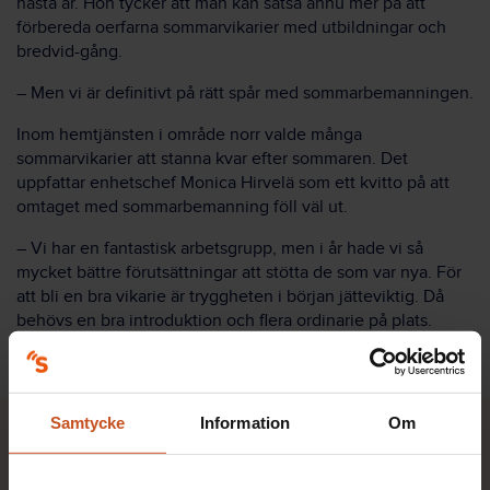
nästa år. Hon tycker att man kan satsa ännu mer på att
förbereda oerfarna sommarvikarier med utbildningar och
bredvid-gång.
– Men vi är definitivt på rätt spår med sommarbemanningen.
Inom hemtjänsten i område norr valde många
sommarvikarier att stanna kvar efter sommaren. Det
uppfattar enhetschef Monica Hirvelä som ett kvitto på att
omtaget med sommarbemanning föll väl ut.
– Vi har en fantastisk arbetsgrupp, men i år hade vi så
mycket bättre förutsättningar att stötta de som var nya. För
att bli en bra vikarie är tryggheten i början jätteviktig. Då
behövs en bra introduktion och flera ordinarie på plats.
Samtycke
Information
Om