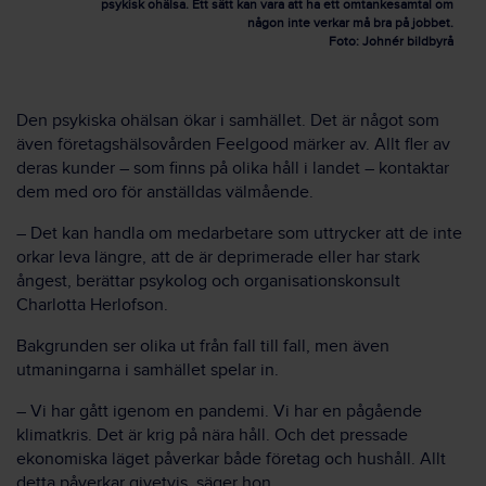
psykisk ohälsa. Ett sätt kan vara att ha ett omtankesamtal om
någon inte verkar må bra på jobbet.
Foto: Johnér bildbyrå
Den psykiska ohälsan ökar i samhället. Det är något som
även företagshälsovården Feelgood märker av. Allt fler av
deras kunder – som finns på olika håll i landet – kontaktar
dem med oro för anställdas välmående.
– Det kan handla om medarbetare som uttrycker att de inte
orkar leva längre, att de är deprimerade eller har stark
ångest, berättar psykolog och organisationskonsult
Charlotta Herlofson.
Bakgrunden ser olika ut från fall till fall, men även
utmaningarna i samhället spelar in.
– Vi har gått igenom en pandemi. Vi har en pågående
klimatkris. Det är krig på nära håll. Och det pressade
ekonomiska läget påverkar både företag och hushåll. Allt
detta påverkar givetvis, säger hon.