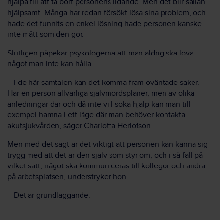
hjälpa till att ta bort personens lidande. Men det blir sällan
hjälpsamt. Många har redan försökt lösa sina problem, och
hade det funnits en enkel lösning hade personen kanske
inte mått som den gör.
Slutligen påpekar psykologerna att man aldrig ska lova
något man inte kan hålla.
– I de här samtalen kan det komma fram oväntade saker.
Har en person allvarliga självmordsplaner, men av olika
anledningar där och då inte vill söka hjälp kan man till
exempel hamna i ett läge där man behöver kontakta
akutsjukvården, säger Charlotta Herlofson.
Men med det sagt är det viktigt att personen kan känna sig
trygg med att det är den själv som styr om, och i så fall på
vilket sätt, något ska kommuniceras till kollegor och andra
på arbetsplatsen, understryker hon.
– Det är grundläggande.