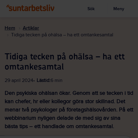
Sök
Meny
Visa sökruta
Hoppa
till
Hem
Artiklar
huvudinnehållet
Tidiga tecken på ohälsa – ha ett omtankesamtal
Tidiga tecken på ohälsa – ha ett
omtankesamtal
29 april 2024
Lästid:
6 min
Den psykiska ohälsan ökar. Genom att se tecken i tid
kan chefer, hr eller kollegor göra stor skillnad. Det
menar två psykologer på företagshälsovården. På ett
webbinarium nyligen delade de med sig av sina
bästa tips – ett handlade om omtankesamtal.