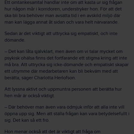
Ett omtankesamtal handlar inte om att kasta ur sig frågan
hur någon mår i korridoren, understryker hon. För att det
ska bli bra behöver man avsätta tid i en avskild miljö där
man kan lägga annat åt sidan och vara helt närvarande.
Sedan är det viktigt att uttrycka sig empatiskt, och inte
dömande.
– Det kan låta självklart, men även om vi talar mycket om
psykisk ohälsa finns det fortfarande ett stigma kring att inte
må bra. Att uttrycka sig icke-dömande och empatiskt skapar
ett utrymme där medarbetaren kan bli bekväm med att
berätta, säger Charlotta Herlofson.
Att lyssna aktivt och uppmuntra personen att berätta hur
hen mår är också viktigt.
– Där behöver man även vara ödmjuk inför att alla inte vill
öppna upp sig. Men att ställa frågan kan vara betydelsefullt i
sig. Det kan så ett frö.
Hon menar också att det är viktigt att fråga om