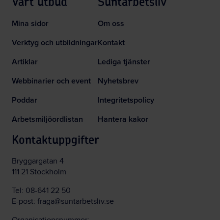
Vårt utbud
Suntarbetsliv
Mina sidor
Om oss
Verktyg och utbildningar
Kontakt
Artiklar
Lediga tjänster
Webbinarier och event
Nyhetsbrev
Poddar
Integritetspolicy
Arbetsmiljöordlistan
Hantera kakor
Kontaktuppgifter
Bryggargatan 4
111 21 Stockholm
Tel:
08-641 22 50
E-post:
fraga@suntarbetsliv.se