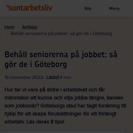
Sök
Meny
Visa sökruta
Hoppa
till
Hem
Artiklar
huvudinnehållet
Behåll seniorerna på jobbet: så gör de i Göteborg
Behåll seniorerna på jobbet: så
gör de i Göteborg
15 november 2022
Lästid:
4 min
Hur tar vi vara på äldre i arbetslivet och får
människor att kunna och vilja jobba längre, kanske
som jobbonär? Göteborgs stad har tagit forskning till
hjälp för att skapa förutsättningar för ett förlängt
arbetsliv. Läs deras 8 tips!