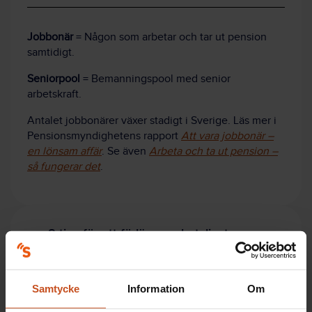
Jobbonär
= Någon som arbetar och tar ut pension
samtidigt.
Seniorpool
= Bemanningspool med senior
arbetskraft.
Antalet jobbonärer växer stadigt i Sverige. Läs mer i
Pensions­myndig­hetens rapport
Att vara jobbonär –
en lönsam affär
. Se även
Arbeta och ta ut pension –
så fungerar det
.
8 tips för att förlänga arbetslivet
Här är forskarrekommendationer kring hur
Samtycke
Information
Om
organisationer kan rekrytera och behålla äldre
medarbetare: