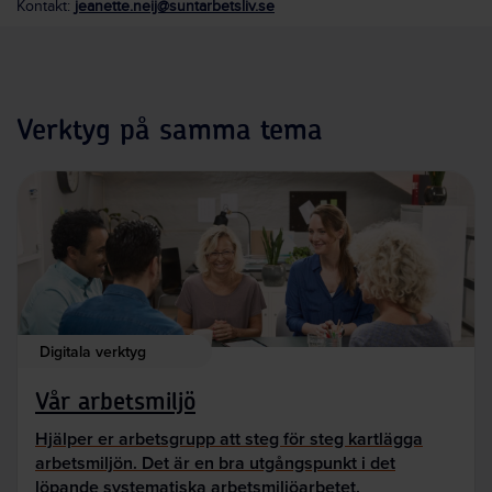
Kontakt:
jeanette.neij@suntarbetsliv.se
Verktyg på samma tema
Digitala verktyg
Vår arbetsmiljö
Hjälper er arbetsgrupp att steg för steg kartlägga
arbetsmiljön. Det är en bra utgångspunkt i det
löpande systematiska arbetsmiljöarbetet.