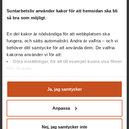
Prata om
normer kring pension
och
flexibelt
Suntarbetsliv använder kakor för att hemsidan ska bli
utträde
ur arbetslivet. 65 år tycks kvarstå som
så bra som möjligt.
referensålder för många, trots statliga
målsättningar om förlängt arbetsliv.
En del kakor är nödvändiga för att webbplatsen ska
Behåll och stärk möjligheterna till
generella
fungera, och sätts automatiskt. Andra är valfria – och vi
arbetsanpassningar
.
behöver ditt samtycke för att använda dem. De valfria
Utred förutsättningar för
individuella
anpassningar
.
kakorna använder vi för att:
Ge tillgång till
kompetensutveckling
och
Göra inställningar, för att till exempel kunna visa filmer
använd äldres kompetens.
från Youtube
Se över anställdas ekonomiska möjligheter och
Följa statistik med hjälp av Google Analytics
fortsatt löneutveckling
i alla åldrar.
Analysera trafik för att kunna visa riktad information
Fortsätt stärka
arbetets attraktivitet, värde och
och marknadsföring
Ja, jag samtycker
meningsfullhet
.
Du kan när som helst återta ditt godkännande genom att
Var vaksam på
krävande arbete och hälsans
klicka på ”hantera kakor” längst ner på sidan, eller mejla
betydelse
.
Anpassa
integritet@suntarbetsliv.se.
Samtala tidigt om pension
och öka
medvetenheten om möjligheten att fortsätt
arbeta. Öka medvetenheten inom
Nej, jag samtycker inte