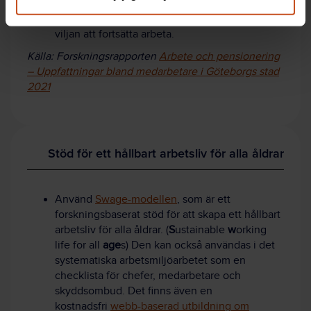
organisationen och fånga upp medarbetare
innan de fattar beslut om pension eller förlorar
viljan att fortsätta arbeta.
Källa: Forskningsrapporten
Arbete och pensionering
– Uppfattningar bland medarbetare i Göteborgs stad
2021
Stöd för ett hållbart arbetsliv för alla åldrar
Använd
Swage-modellen
, som är ett
forskningsbaserat stöd för att skapa ett hållbart
arbetsliv för alla åldrar. (
S
ustainable
w
orking
life for all
age
s) Den kan också användas i det
systematiska arbetsmiljöarbetet som
en
checklista för chefer, medarbetare och
skyddsombud. Det finns även en
kostnadsfri
webb-baserad utbildning om