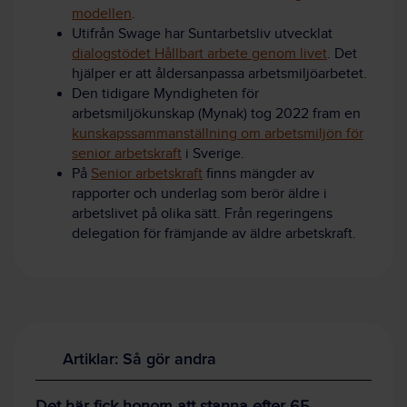
modellen
.
Utifrån Swage har Suntarbetsliv utvecklat
dialogstödet Hållbart arbete genom livet
. Det
hjälper er att åldersanpassa arbetsmiljöarbetet.
Den tidigare Myndigheten för
arbetsmiljökunskap (Mynak) tog 2022 fram en
kunskapssammanställning om arbetsmiljön för
senior arbetskraft
i Sverige.
På
Senior arbetskraft
finns mängder av
rapporter och underlag som berör äldre i
arbetslivet på olika sätt. Från regeringens
delegation för främjande av äldre arbetskraft.
Artiklar: Så gör andra
Det här fick honom att stanna efter 65