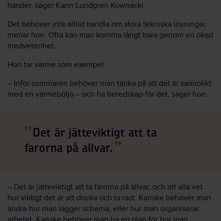
händer, säger Karin Lundgren Kownacki.
Det behöver inte alltid handla om stora tekniska lösningar,
menar hon. Ofta kan man komma långt bara genom en ökad
medvetenhet.
Hon tar värme som exempel.
– Inför sommaren behöver man tänka på att det är sannolikt
med en värmebölja – och ha beredskap för det, säger hon.
Det är jätteviktigt att ta
farorna på allvar.
– Det är jätteviktigt att ta farorna på allvar, och att alla vet
hur viktigt det är att dricka och ta rast. Kanske behöver man
ändra hur man lägger schema, eller hur man organiserar
arbetet. Kanske behöver man ha en plan för hur man