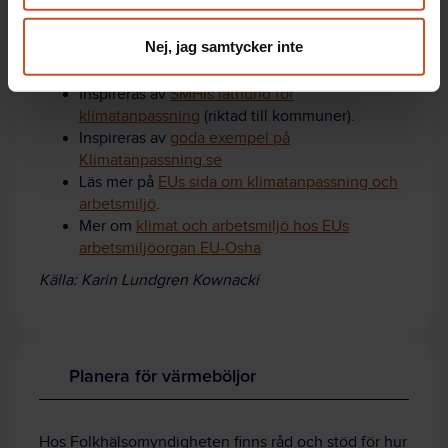
Ta stöd av
Folkhälsomyndighetens analys om
Nej, jag samtycker inte
klimat och folkhälsa
, samt vägledningen i rutan
här intill.
Inspireras av
SMHIs lathund för
klimatanpassning
(riktad till kommuner).
Inspireras av
goda exempel på
Klimatanpassning.se
Läs mer på
EUs sida om klimatanpassning och
arbetsmiljö
.
Mer om
klimat och arbetsmiljö hos EUs
arbetsmiljöorgan EU-Osha
Källa: Karin Lundgren Kownacki
Planera för värmeböljor
Hos Folkhälsomyndigheten finns råd och stöd för hur