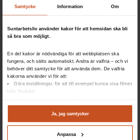
Exempel på klimatrelaterade
Samtycke
Information
Om
arbetsmiljörisker:
Suntarbetsliv använder kakor för att hemsidan ska bli
Höga temperaturer.
så bra som möjligt.
Extrema väderhändelser.
UV-strålning.
En del kakor är nödvändiga för att webbplatsen ska
Sjukdomar som sprids av insekter och
fungera, och sätts automatiskt. Andra är valfria – och vi
spindeldjur (som fästingar och myggor)
behöver ditt samtycke för att använda dem. De valfria
Psykisk ohälsa
kakorna använder vi för att:
Källa: Karin Lundgren Kownacki
Göra inställningar, för att till exempel kunna visa filmer
från Youtube
Följa statistik med hjälp av Google Analytics
Analysera trafik för att kunna visa riktad information
Tips för arbetsmiljöarbetet
och marknadsföring
Ja, jag samtycker
Du kan när som helst återta ditt godkännande genom att
klicka på ”hantera kakor” längst ner på sidan, eller mejla
Ta klimatriskerna på allvar och integrera dem i det
Anpassa
integritet@suntarbetsliv.se.
systematiska arbetsmiljöarbetet.