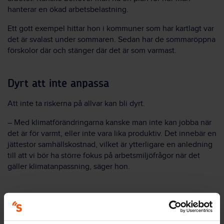
hanterar en ökad arbetsbelastning.
Ett gott exempel hittar hon i kommuner som har kartlagt var
det är svalast under sommaren. Sedan har de sommaröppna
förskolor där och stänger där det är som varmast.
Dyrt att inte anpassa
Att inte ta riskerna på allvar kan bli dyrt.
– Med klimatförändringarna kanske man inte kan jobba när
det är för varmt, eller inte vara lika produktiv. Det innebär en
jättestor samhällskostnad, vilket är ytterligare en anledning
till att vi bör ha större fokus på arbetsmiljöfrågor när det
gäller klimatanpassning, säger hon.