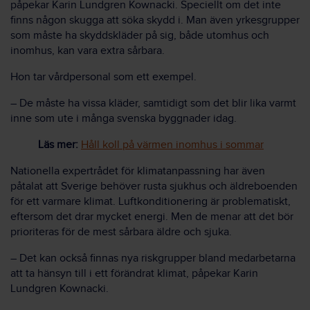
påpekar Karin Lundgren Kownacki. Speciellt om det inte
finns någon skugga att söka skydd i. Man även yrkesgrupper
som måste ha skyddskläder på sig, både utomhus och
inomhus, kan vara extra sårbara.
Hon tar vårdpersonal som ett exempel.
– De måste ha vissa kläder, samtidigt som det blir lika varmt
inne som ute i många svenska byggnader idag.
Läs mer:
Håll koll på värmen inomhus i sommar
Nationella expertrådet för klimatanpassning har även
påtalat att Sverige behöver rusta sjukhus och äldreboenden
för ett varmare klimat. Luftkonditionering är problematiskt,
eftersom det drar mycket energi. Men de menar att det bör
prioriteras för de mest sårbara äldre och sjuka.
– Det kan också finnas nya riskgrupper bland medarbetarna
att ta hänsyn till i ett förändrat klimat, påpekar Karin
Lundgren Kownacki.