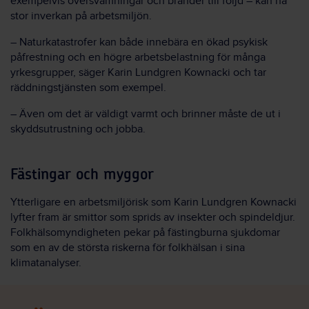
exempelvis översvämningar och bränder till följd – kan ha
stor inverkan på arbetsmiljön.
– Naturkatastrofer kan både innebära en ökad psykisk
påfrestning och en högre arbetsbelastning för många
yrkesgrupper, säger Karin Lundgren Kownacki och tar
räddningstjänsten som exempel.
– Även om det är väldigt varmt och brinner måste de ut i
skyddsutrustning och jobba.
Fästingar och myggor
Ytterligare en arbetsmiljörisk som Karin Lundgren Kownacki
lyfter fram är smittor som sprids av insekter och spindeldjur.
Folkhälsomyndigheten pekar på fästingburna sjukdomar
som en av de största riskerna för folkhälsan i sina
klimatanalyser.