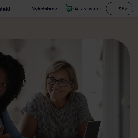
takt
AI-assistent
Nyhetsbrev
Sök
Visa sökrut