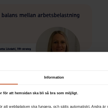
 balans mellan arbetsbelastning
otta Lövdahl, HR-strateg
Information
ja de kommande årens stora satsning tillsammans
.
 för att hemsidan ska bli så bra som möjligt.
 balansen – är bland annat att:
h mer avlastning
r att webbplatsen ska fungera, och sätts automatiskt. Andra är va