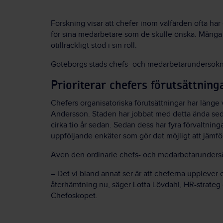
Forskning visar att chefer inom välfärden ofta har 
för sina medarbetare som de skulle önska. Många 
otillräckligt stöd i sin roll.
Göteborgs stads chefs- och medarbetarundersöknin
Prioriterar chefers förutsättning
Chefers organisatoriska förutsättningar har länge v
Andersson. Staden har jobbat med detta ända se
cirka tio år sedan. Sedan dess har fyra förvaltnin
uppföljande enkäter som gör det möjligt att jämför
Även den ordinarie chefs- och medarbetarundersö
– Det vi bland annat ser är att cheferna upplever
återhämtning nu, säger Lotta Lövdahl, HR-strateg 
Chefoskopet.