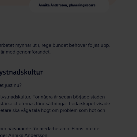
Annika Andersson, planeringsledare
rbetet mynnar ut i, regelbundet behöver följas upp.
t går med genomförandet.
tystnadskultur
t just nu?
 tystnadskultur. För några år sedan började staden
t stärka chefernas förutsättningar. Ledarskapet visade
rbetare ska våga tala högt om problem som hot och
vara närvarande för medarbetarna. Finns inte det
säger Annika Andersson.