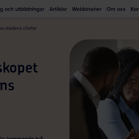
g och utbildningar
Artiklar
Webbinarier
Om oss
Kon
Hoppa
till
ka stadens chefer
huvudinnehållet
skopet
ens