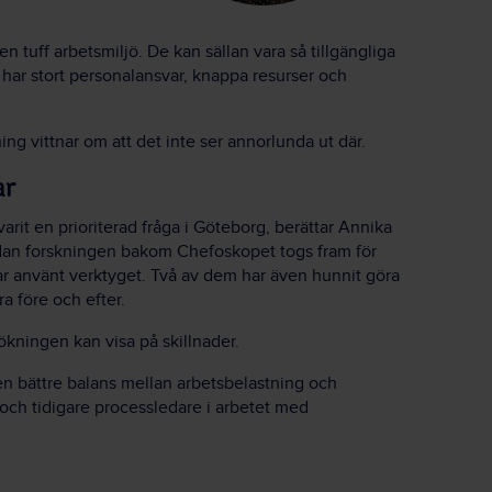
en tuff arbetsmiljö. De kan sällan vara så tillgängliga
har stort personalansvar, knappa resurser och
g vittnar om att det inte ser annorlunda ut där.
ar
arit en prioriterad fråga i Göteborg, berättar Annika
dan forskningen bakom Chefoskopet togs fram för
gar använt verktyget. Två av dem har även hunnit göra
a före och efter.
kningen kan visa på skillnader.
 en bättre balans mellan arbetsbelastning och
och tidigare processledare i arbetet med