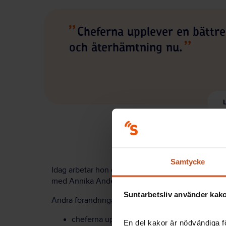
Cheferna upplever en bättre
och återhämtning nu.
L
Samtycke
Idag arbetar hon deltid med att planera och stöd
med Annika Andersson på stadsledningskontoret
Suntarbetsliv använder kakor
Andra förändringar de har sett – utöver den bättre
cheferna upplever att de fått bättre stöd oc
En del kakor är nödvändiga fö