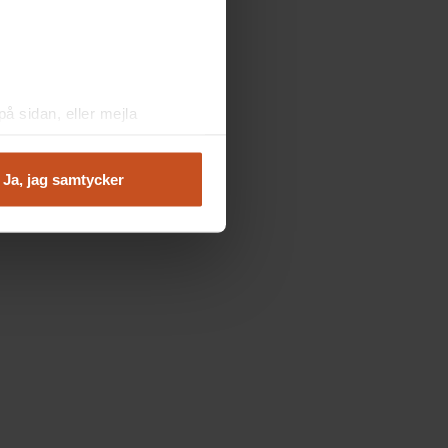
å sidan, eller mejla
Ja, jag samtycker