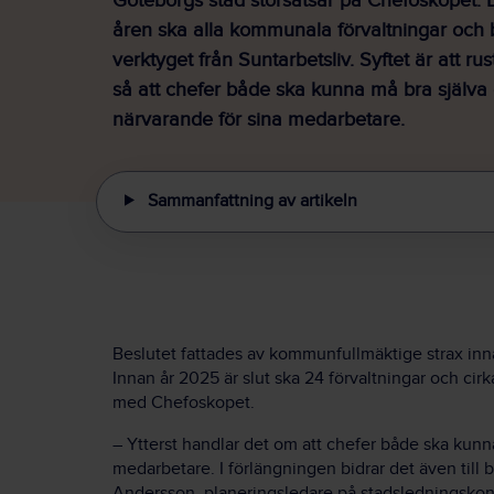
Göteborgs stad storsatsar på Chefoskopet
åren ska alla kommunala förvaltningar och
verktyget från Suntarbetsliv. Syftet är att ru
så att chefer både ska kunna må bra själva
närvarande för sina medarbetare.
Sammanfattning av artikeln
Beslutet fattades av kommunfullmäktige strax inn
Innan år 2025 är slut ska 24 förvaltningar och cirk
med Chefoskopet.
– Ytterst handlar det om att chefer både ska kunn
medarbetare. I förlängningen bidrar det även till bä
Andersson, planeringsledare på stadsledningskon