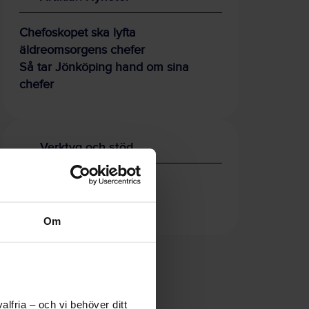
Chefoskopet ska lyfta
äldreomsorgens chefer
Så tar Jönköping hand om sina
chefer
Verktyg och stöd
Chefoskopet
Chefens arbetsmiljö
Om
lfria – och vi behöver ditt