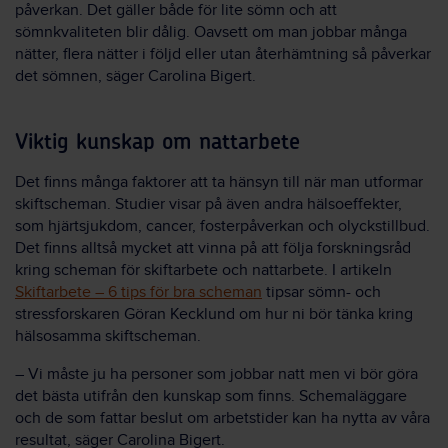
påverkan. Det gäller både för lite sömn och att
sömnkvaliteten blir dålig. Oavsett om man jobbar många
nätter, flera nätter i följd eller utan återhämtning så påverkar
det sömnen, säger Carolina Bigert.
Viktig kunskap om nattarbete
Det finns många faktorer att ta hänsyn till när man utformar
skiftscheman. Studier visar på även andra hälsoeffekter,
som hjärtsjukdom, cancer, fosterpåverkan och olyckstillbud.
Det finns alltså mycket att vinna på att följa forskningsråd
kring scheman för skiftarbete och nattarbete. I artikeln
Skiftarbete – 6 tips för bra scheman
tipsar sömn- och
stressforskaren Göran Kecklund om hur ni bör tänka kring
hälsosamma skiftscheman.
– Vi måste ju ha personer som jobbar natt men vi bör göra
det bästa utifrån den kunskap som finns. Schemaläggare
och de som fattar beslut om arbetstider kan ha nytta av våra
resultat, säger Carolina Bigert.