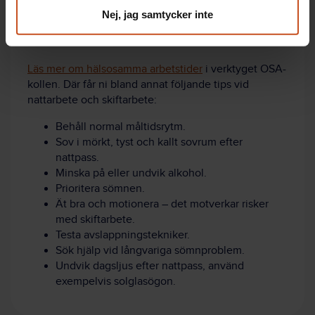
visar vad som
Nej, jag samtycker inte
fungerar bra och
vad ni behöver utveckla eller förändra.
Läs mer om hälsosamma arbetstider
i verktyget OSA-
kollen. Där får ni bland annat följande tips vid
nattarbete och skiftarbete:
Behåll normal måltidsrytm.
Sov i mörkt, tyst och kallt sovrum efter
nattpass.
Minska på eller undvik alkohol.
Prioritera sömnen.
Ät bra och motionera – det motverkar risker
med skiftarbete.
Testa avslappningstekniker.
Sök hjälp vid långvariga sömnproblem.
Undvik dagsljus efter nattpass, använd
exempelvis solglasögon.