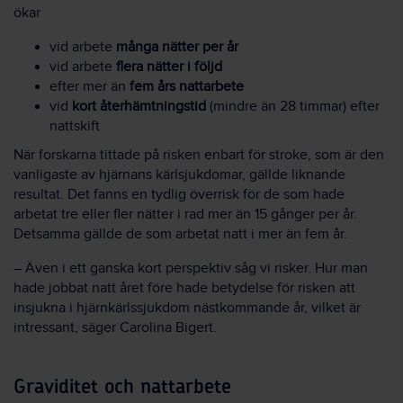
ökar
vid arbete
många nätter per år
vid arbete
flera nätter i följd
efter mer än
fem års nattarbete
vid
kort återhämtningstid
(mindre än 28 timmar) efter
nattskift
När forskarna tittade på risken enbart för stroke, som är den
vanligaste av hjärnans kärlsjukdomar, gällde liknande
resultat. Det fanns en tydlig överrisk för de som hade
arbetat tre eller fler nätter i rad mer än 15 gånger per år.
Detsamma gällde de som arbetat natt i mer än fem år.
– Även i ett ganska kort perspektiv såg vi risker. Hur man
hade jobbat natt året före hade betydelse för risken att
insjukna i hjärnkärlssjukdom nästkommande år, vilket är
intressant, säger Carolina Bigert.
Graviditet och nattarbete