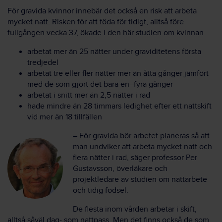
För gravida kvinnor innebär det också en risk att arbeta
mycket natt. Risken för att föda för tidigt, alltså före
fullgången vecka 37, ökade i den här studien om kvinnan
arbetat mer än 25 nätter under graviditetens första
tredjedel
arbetat tre eller fler nätter mer än åtta gånger jämfört
med de som gjort det bara en–fyra gånger
arbetat i snitt mer än 2,5 nätter i rad
hade mindre än 28 timmars ledighet efter ett nattskift
vid mer än 18 tillfällen
– För gravida bör arbetet planeras så att
man undviker att arbeta mycket natt och
flera nätter i rad, säger professor Per
Gustavsson, överläkare och
projektledare av studien om nattarbete
och tidig födsel.
De flesta inom vården arbetar i skift,
alltså såväl dag- som nattpass. Men det finns också de som