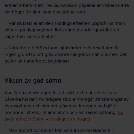
enbart arbetar natt. Per Gustavsson påpekar att riskerna inte
var högre för dem som bara jobbar natt.
– Vår slutsats är att den skadliga effekten uppstår när man
vänder på dygnsrytmen flera gånger under graviditeten,
säger han, och fortsätter:
– Nattarbete behövs inom sjukvården och resultaten är
ingen grund för att gravida inte kan jobba natt alls men det
gäller att nattarbetet begränsas.
Vikten av god sömn
Vad är då anledningen till att skift- och nattarbete kan
påverka hälsan? Av tidigare studier framgår att störningar av
dygnsrytmen och sömnen påverkar kroppen vad gäller
hormoner, stress, inflammation och ämnesomsättning.
Se
även artikeln Sömn – en dygnet-runt-grej.
– Man tror att sömnbrist kan vara en av orsakerna till