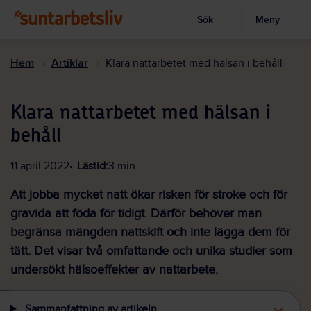
Sök
Meny
Visa sökruta
Hoppa
till
Hem
Artiklar
Klara nattarbetet med hälsan i behåll
huvudinnehållet
Klara nattarbetet med hälsan i
behåll
11 april 2022
Lästid:
3 min
Att jobba mycket natt ökar risken för stroke och för
gravida att föda för tidigt. Därför behöver man
begränsa mängden nattskift och inte lägga dem för
tätt. Det visar två omfattande och unika studier som
undersökt hälsoeffekter av nattarbete.
Sammanfattning av artikeln