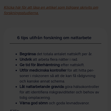
Klicka här för att läsa en artikel som tidigare skrivits om
forskningsstudierna.
6 tips utifrån forskning om nattarbete
Begränsa
det totala antalet natt­skift per år.
Undvik
att arbeta flera nätter i rad.
Ge tid för åter­hämt­ning
efter natt­skift.
Utför medicinska kon­troller
för att hitta per­
soner i risk­zonen så att de kan få råd­giv­ning
och kanske annat schema.
Låt natt­arbetande gra­vida
göra hälso­kon­troller
för att identi­fiera risk­graviditeter och be­hov av
tidig om­placering.
Värna god sömn
och goda levnads­vanor.