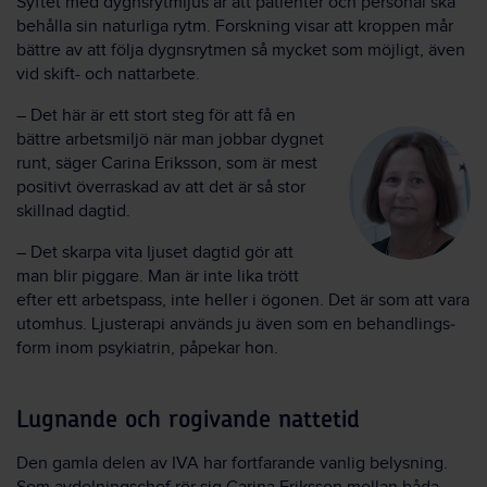
Syftet med dygnsrytmljus är att patienter och personal ska
behålla sin naturliga rytm. Forskning visar att kroppen mår
bättre av att följa dygns­rytmen så mycket som möjligt, även
vid skift- och nattarbete.
– Det här är ett stort steg för att få en
bättre arbets­miljö när man jobbar dygnet
runt, säger Carina Eriksson, som är mest
positivt överraskad av att det är så stor
skillnad dagtid.
– Det skarpa vita ljuset dagtid gör att
man blir piggare. Man är inte lika trött
efter ett arbets­pass, inte heller i ögonen. Det är som att vara
utom­hus. Ljus­terapi används ju även som en behandlings­
form inom psykiatrin, påpekar hon.
Lugnande och ro­givande natte­tid
Den gamla delen av IVA har fort­farande vanlig belysning.