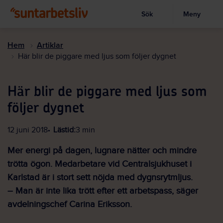
Sök
Meny
Visa sökruta
Hoppa
till
Hem
Artiklar
huvudinnehållet
Här blir de piggare med ljus som följer dygnet
Här blir de piggare med ljus som
följer dygnet
12 juni 2018
Lästid:
3 min
Mer energi på dagen, lugnare nätter och mindre
trötta ögon. Medarbetare vid Central­sjukhuset i
Karlstad är i stort sett nöjda med dygnsrytmljus.
– Man är inte lika trött efter ett arbets­pass, säger
avdelnings­chef Carina Eriksson.