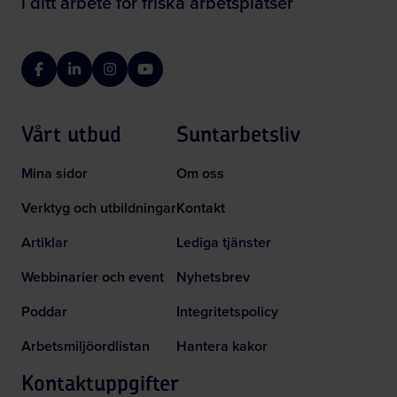
i ditt arbete för friska arbetsplatser
Facebook
LinkedIn
Instagram
YouTube
Vårt utbud
Suntarbetsliv
Mina sidor
Om oss
Verktyg och utbildningar
Kontakt
Artiklar
Lediga tjänster
Webbinarier och event
Nyhetsbrev
Poddar
Integritetspolicy
Arbetsmiljöordlistan
Hantera kakor
Kontaktuppgifter