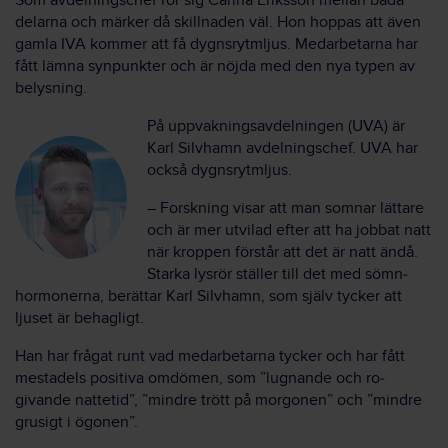
Som avdelnings­chef rör sig Carina Eriksson mellan båda
delarna och märker då skillnaden väl. Hon hoppas att även
gamla IVA kommer att få dygnsrytmljus. Medarbetarna har
fått lämna syn­punkter och är nöjda med den nya typen av
belysning.
På upp­vak­nings­avdelningen (UVA) är
Karl Silvhamn avdelnings­chef. UVA har
också dygnsrytmljus.
– Forsk­ning visar att man somnar lättare
och är mer utvilad efter att ha jobbat natt
när kroppen förstår att det är natt ändå.
Starka lysrör ställer till det med sömn­
hormonerna, berättar Karl Silvhamn, som själv tycker att
ljuset är behagligt.
Han har frågat runt vad medarbetarna tycker och har fått
mesta­dels positiva omdömen, som ”lugnande och ro­
givande natte­tid”, ”mindre trött på morgonen” och ”mindre
grusigt i ögonen”.