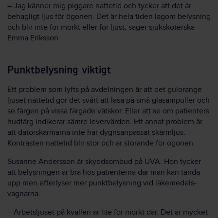
– Jag känner mig piggare natte­tid och tycker att det är
behagligt ljus för ögonen. Det är hela tiden lagom belysning
och blir inte för mörkt eller för ljust, säger sjuk­sköterska
Emma Eriksson.
Punkt­belysning viktigt
Ett problem som lyfts på avdelningen är att det gul­orange
ljuset natte­tid gör det svårt att läsa på små glas­ampuller och
se färgen på vissa färgade vätskor. Eller att se om patienters
hud­färg indikerar sämre lever­värden. Ett annat problem är
att dator­skärmarna inte har dygns­anpassat skärm­ljus.
Kontrasten natte­tid blir stor och är störande för ögonen.
Susanne Andersson är skydds­ombud på UVA. Hon tycker
att belysningen är bra hos patienterna där man kan tända
upp men efter­lyser mer punkt­belysning vid läkemedels­
vagnarna.
– Arbets­ljuset på kvällen är lite för mörkt där. Det är mycket