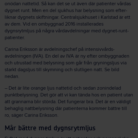
onödan natte­tid. Så kan det se ut även där patienter vårdas
dygnet runt. Men en del sjukhus har belysning som efter­
liknar dygnets skift­ningar. Central­sjukhuset i Karlstad är ett
av dem. Vid en om­byggnad 2016 installerades
dygnsrytmljus på några vård­avdelningar med dygnet-runt-
patienter.
Carina Eriksson är avdelnings­chef på intensiv­vårds­
avdelningen (IVA). En del av IVA är ny efter om­byggnaden
och ut­rustad med be­lysning som går från grynings­ljus via
starkt dags­ljus till skymning och slutligen natt. Se bild
nedan.
– Det är lite orange ljus natte­tid och sedan zon­indelad
punkt­belysning. Det gör att vi kan tända hos en patient utan
att grannarna blir störda. Det fungerar bra. Det är en väldigt
behaglig natt­belysning där patienterna kommer bättre till
ro, säger Carina Eriksson.
Mår bättre med dygnsrytmljus