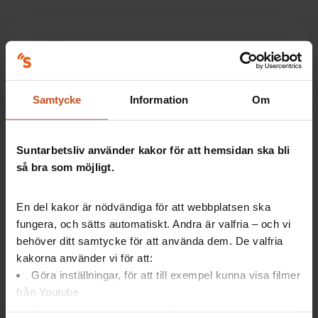
Läs mer
En dansk studie visar att arbets­miljön påverkas
Samtycke
Information
Om
positivt av belysning som följer dygnets ljusväxlingar
i färgtemperatur och intensitet. Läs vår
artikel om
resultaten från studien om dygnsrytmljus
och om
Suntarbetsliv använder kakor för att hemsidan ska bli
svensk forskning rörande dagsljusets påverkan på
så bra som möjligt.
arbetsplatsen.
En del kakor är nödvändiga för att webbplatsen ska
fungera, och sätts automatiskt. Andra är valfria – och vi
Dygnsrytmljus – så funkar det
behöver ditt samtycke för att använda dem. De valfria
kakorna använder vi för att:
Göra inställningar, för att till exempel kunna visa filmer
Efter­liknar det naturliga ljuset utom­hus genom
från Youtube
att skifta intensitet och färg­temperatur under
Följa statistik med hjälp av Google Analytics
dygnet.