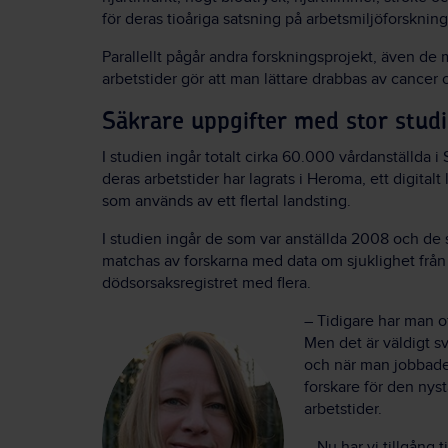
för deras tioåriga satsning på arbetsmiljöforskning
Parallellt pågår andra forskningsprojekt, även d
arbetstider gör att man lättare drabbas av cancer 
Säkrare uppgifter med stor stud
I studien ingår totalt cirka 60.000 vårdanställda 
deras arbetstider har lagrats i Heroma, ett digi
som används av ett flertal landsting.
I studien ingår de som var anställda 2008 och de 
matchas av forskarna med data om sjuklighet från ol
dödsorsaksregistret med flera.
– Tidigare har man of
Men det är väldigt s
och när man jobbade p
forskare för den nys
arbetstider.
– Nu har vi tillgång t