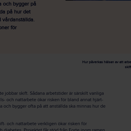
ga och bygger på
eda på hur det
l vårdanställda.
oner för
Hur påverkas hälsan av att arb
ski
e jobbar skift. Sådana arbetstider är särskilt vanliga
ls- och nattarbete ökar risken för bland annat hjärt-
a och bygger ofta på att anställda ska minnas hur de
t- och nattarbete verkligen ökar risken för
och diabetes. Projektet får stöd från Forte inom ramen