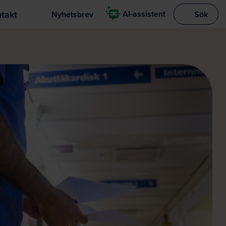
takt
AI-assistent
Nyhetsbrev
Sök
Visa sökrut