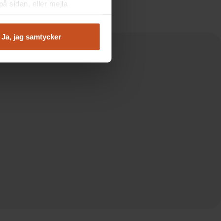
å sidan, eller mejla
Ja, jag samtycker