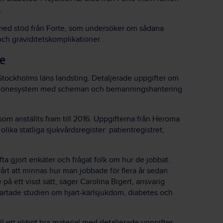
.
e med stöd från Forte, som undersöker om sådana
och graviditetskomplikationer.
ie
i Stockholms läns landsting. Detaljerade uppgifter om
talt lönesystem med scheman och bemanningshantering
som anställts fram till 2016. Uppgifterna från Heroma
ika statliga sjukvårdsregister: patientregistret,
ta gjort enkäter och frågat folk om hur de jobbat.
vårt att minnas hur man jobbade för flera år sedan
å ett visst sätt, säger Carolina Bigert, ansvarig
tartade studien om hjärt-kärlsjukdom, diabetes och
ill ett riktigt bra material med detaljerade uppgifter