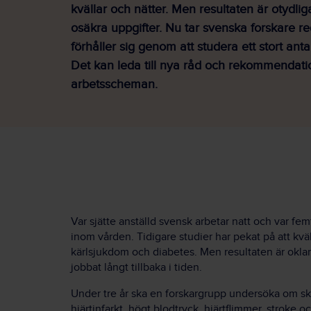
kvällar och nätter. Men resultaten är otydli
osäkra uppgifter. Nu tar svenska forskare r
förhåller sig genom att studera ett stort anta
Det kan leda till nya råd och rekommendati
arbetsscheman.
Var sjätte anställd svensk arbetar natt och var femt
inom vården. Tidigare studier har pekat på att kväl
kärlsjukdom och diabetes. Men resultaten är oklar
jobbat långt tillbaka i tiden.
Under tre år ska en forskargrupp undersöka om skif
hjärtinfarkt, högt blodtryck, hjärtflimmer, stroke 