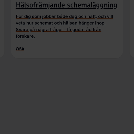
Hälsofrämjande schemaläggning
För dig som jobbar både dag och natt, och vill
veta hur schemat och hälsan hänger ihop.
Svara på några frågor - få goda råd från
forskare.
OSA