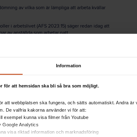
mning av vilka som är lämpliga att arbeta kvällar
ller i arbetslivet (AFS 2023:15) säger redan idag att
ar av anställda som arbetar natt.
Information
nätter vet man inte, men forskarna har en del
tt kroppens hormoner påverkas på ett negativt sätt.
ller inflammationsmekanismer som påverkar blodtryck
 för att hemsidan ska bli så bra som möjligt.
 att man skaffar sig en mindre hälsosam livsstil med
r att webbplatsen ska fungera, och sätts automatiskt. Andra är va
ör råd och rekommendationer kring schemaläggning
. De valfria kakorna använder vi för att:
männa kunskapen inom forskningen om risker med
 till exempel kunna visa filmer från Youtube
av Google Analytics
unna visa riktad information och marknadsföring
vare och fackförbund inom vården räknar forskarna