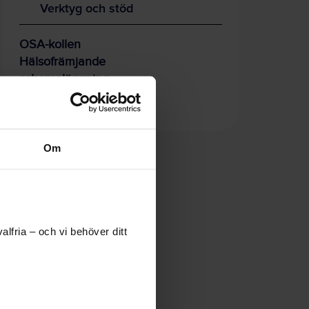
Verktyg och stöd
OSA-kollen
Hälsofrämjande
schemaläggning
Hållbara arbetstider
Om
lfria – och vi behöver ditt