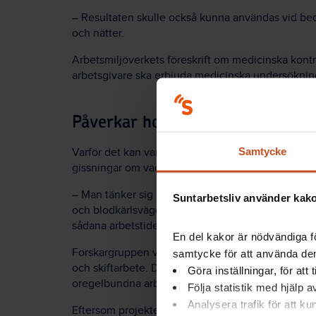
– Resultaten skulle också kunna användas vid bedö
och nätter.
Arbetsmiljöverkets föreskrift om medicinska kontro
arbetsgivare ska erbjuda medicinska undersökning
Påverkar hormoner
Samtycke
Varför det kan vara skadligt att jobba kvällar och 
gissningar om vad det kan bero på. Till exempel a
– Man tänker sig också att det kan vara stress- e
Suntarbetsliv använder kakor
och blodkärlsväggar. Fast det kan också handla om
sådana arbetstider, säger Carolina Bigert.
En del kakor är nödvändiga fö
Forskargruppen vill inte bara ta fram underlag f
samtycke för att använda dem
och skiftarbete. De vill också bidra till den all
Göra inställningar, för att
oregelbundna arbetstider och nattarbete.
Följa statistik med hjälp 
Analysera trafik för att k
Eftersom projektet samarbetar med både arbetsgi