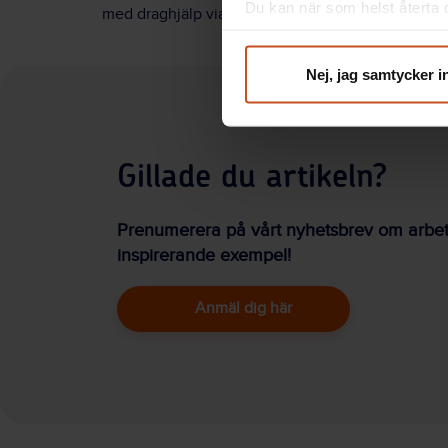
Du kan när som helst återta d
med draghjälp via deras kanaler när de är färdiga
integritet@suntarbetsliv.se.
Nej, jag samtycker i
Gillade du artikeln?
Prenumerera på vårt nyhetsbrev om arbetsm
inspirerande exempel!
Anmäl dig här