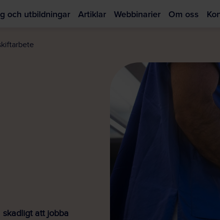
g och utbildningar
Artiklar
Webbinarier
Om oss
Kon
Hoppa
till
kiftarbete
huvudinnehållet
 skadligt att jobba