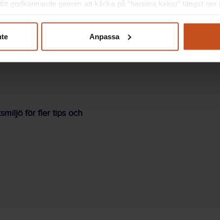
itt godkännande genom att klicka på ”hantera kakor” längst ner p
 och ska nå ut med resultaten.
nte
Anpassa
iljö för fler tips och