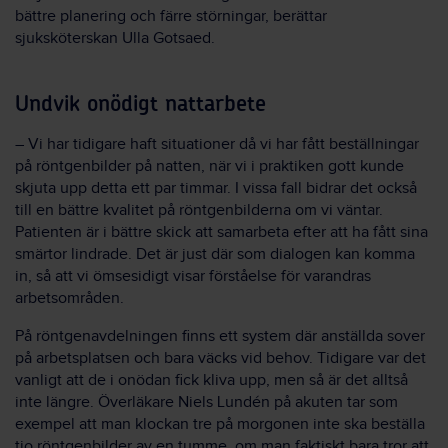
bättre planering och färre störningar, berättar
sjuksköterskan Ulla Gotsaed.
Undvik onödigt nattarbete
– Vi har tidigare haft situationer då vi har fått beställningar
på röntgenbilder på natten, när vi i praktiken gott kunde
skjuta upp detta ett par timmar. I vissa fall bidrar det också
till en bättre kvalitet på röntgenbilderna om vi väntar.
Patienten är i bättre skick att samarbeta efter att ha fått sina
smärtor lindrade. Det är just där som dialogen kan komma
in, så att vi ömsesidigt visar förståelse för varandras
arbetsområden.
På röntgenavdelningen finns ett system där anställda sover
på arbetsplatsen och bara väcks vid behov. Tidigare var det
vanligt att de i onödan fick kliva upp, men så är det alltså
inte längre. Överläkare Niels Lundén på akuten tar som
exempel att man klockan tre på morgonen inte ska beställa
tio röntgenbilder av en tumme, om man faktiskt bara tror att