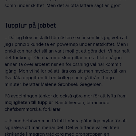
sömn under skiftet. Men det är ofta lättare sagt än gjort.
Tupplur på jobbet
– Då jag blev anställd för nästan sex år sen fick jag veta att
jag i princip kunde ta en powernap under nattskiftet. Men i
praktiken har det sällan varit möjligt att göra det. Vi har haft
det för körigt. Och barnmorskor gillar inte att låta någon
annan ta över arbetet när en förlossning väl har kommit
igång. Men vi håller på att lära oss att man mycket väl kan
överlåta uppgiften till en kollega och gå ifrån i tjugo
minuter, berättar Malene Grönbaek Gregersen.
På avdelningen tänker de också göra mer för att lyfta fram
möjligheten till tupplur
. Randi Iversen, biträdande
chefsbarnmorska, förklarar:
– Ibland behöver man få fatt i några påtagliga prylar för att
signalera att man menar det. Det vi hittade var en liten
skrikande limegrön trådkorg med öronproppar, en