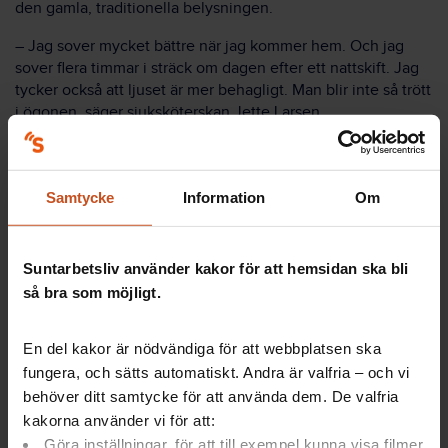
den gamla, traditionella belysningen.
– Jag sover mycket bättre när jag kommer hem. Och jag
sover flera timmar i sträck om dagen efter ett nattskift. Jag
tycker också att ljuset är mer behagligt. Man blir inte så trött
i ögonen, säger sjuksköterskan Jette Larsen.
– Ljuset ger ett lugn, instämmer kollegan Tina Damgaard.
När det röda ljuset kommer fram om kvällen sjunker
ljudnivån eftersom det verkar lugnande och patienterna
Samtycke
Information
Om
sover bättre.
Läs mer:
Som natt och dag – må bättre med dygnsrytmljus
Suntarbetsliv använder kakor för att hemsidan ska bli
Fotnot:
Bakom satsningen med rekommendationerna står
så bra som möjligt.
tre partsorganisationer:
En del kakor är nödvändiga för att webbplatsen ska
”Danske regioner”, intresse- och
fungera, och sätts automatiskt. Andra är valfria – och vi
förhandlingsorganisation för Danmarks fem regioner
Sundhedskartellet, en facklig förhandlings- och
behöver ditt samtycke för att använda dem. De valfria
samarbetsorganisation med 11 fackförbund och
kakorna använder vi för att:
ytterligare en facklig samling,
Göra inställningar, för att till exempel kunna visa filmer