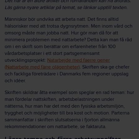
Det här är en äldre artikel och förhållanden kan ha ändrats.
Läs gärna nyare artiklar på temat, se länkar upptill texten.
Människor bör undvika att arbeta natt. Det finns alltid
hälsorisker med att trotsa dygnsrytmen. Men inom vård och
omsorg måste man jobba natt. Hur gör man då för att
minimera problemen med nattarbete? Detta kan man få råd
om i en skrift som berättar om erfarenheter från 100
vårdarbetsplatser i ett stort partsgemensamt
utvecklingsprojekt:
Natarbejde med faerre gener
(Nattarbete med färre olägenheter)
. Skriften ska ge chefer
och fackliga företrädare i Danmarks fem regioner uppslag
och idéer.
Skriften skildrar åtta exempel som speglar en rad teman: hur
man fördelar nattskiften, arbetsbelastningen under
nätterna, hur man har det med den fysiska arbetsmiljön,
trygghet och möjligheter till bra kost och motion. Parterna
sammanfattar i skriften slutsatserna i fjorton allmänna
rekommendationer om nattarbete, se faktaruta.