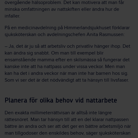
övergående hälsoproblem. Det kan motivera att man får
minska omfattningen av nattskiften eller ändra hur de
infaller.
På en medicinavdelning på Himmerlandsjukhuset förklarar
sjuksköterskan och avdelningschefen Anita Rasmussen:
– Ja, det är ju så att arbetsliv och privatliv hänger ihop. Det
kan ändra sig snabbt. Om man till exempel blir
ensamstående mamma efter en skilsmässa så fungerar det
kanske inte att ha nattpass under vissa veckor. Men man
kan ha det i andra veckor när man inte har barnen hos sig.
Som vi ser det är det nödvändigt att ta hänsyn till livsfaser.
Planera för olika behov vid nattarbete
Den exakta millimeterrättvisan är alltså inte längre
rättesnöret. Man tar hänsyn till att en del klarar nattpassen
bättre än andra och ser att det ger en bättre arbetsmiljö när
man tillgodoser den enskildes behov, säger sjuksköterskan