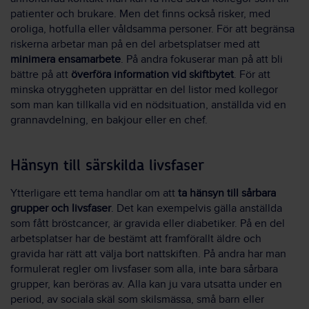
patienter och brukare. Men det finns också risker, med
oroliga, hotfulla eller våldsamma personer. För att begränsa
riskerna arbetar man på en del arbetsplatser med att
minimera ensamarbete
. På andra fokuserar man på att bli
bättre på att
överföra information vid skiftbytet
. För att
minska otryggheten upprättar en del listor med kollegor
som man kan tillkalla vid en nödsituation, anställda vid en
grannavdelning, en bakjour eller en chef.
Hänsyn till särskilda livsfaser
Ytterligare ett tema handlar om att
ta hänsyn till sårbara
grupper och livsfaser
. Det kan exempelvis gälla anställda
som fått bröstcancer, är gravida eller diabetiker. På en del
arbetsplatser har de bestämt att framförallt äldre och
gravida har rätt att välja bort nattskiften. På andra har man
formulerat regler om livsfaser som alla, inte bara sårbara
grupper, kan beröras av. Alla kan ju vara utsatta under en
period, av sociala skäl som skilsmässa, små barn eller