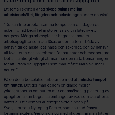
Lägre tempo och färre arbetsuppgifter
Ett tema i skriften är att
skapa balans mellan
arbetsinnehållet, längden och belastningen
under nattskift:
”Du kan inte arbeta i samma tempo som om dagen och
risken för att begå fel är större, särskilt i slutet av ett
nattpass. Många arbetsplatser begränsar antalet
arbetsuppgifter som ska lösas under natten – både av
hänsyn till de anställdas hälsa och säkerhet, och av hänsyn
till kvaliteten och säkerheten för patienter och medborgare.
Det är samtidigt viktigt att man har den rätta bemanningen
för att utföra de uppgifter som man måste klara av under
natten.”
På en del arbetsplatser arbetar de med att
minska tempot
om natten
. Det gör man genom en dialog mellan
yrkesgrupperna om hur en mer ändamålsenlig planering av
uppgifterna kan begränsa omfånget av vad som ska utföras
nattetid. Ett exempel är röntgenavdelningen på
Sydsjukhuset i Nyköping Falster, som nattetid främst
betjänar akuten. Genom dialog med akuten har man fått en