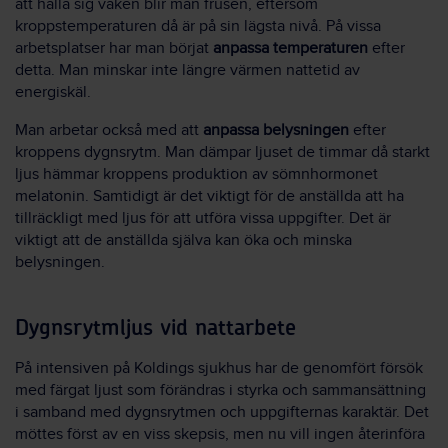
att hålla sig vaken blir man frusen, eftersom
kroppstemperaturen då är på sin lägsta nivå. På vissa
arbetsplatser har man börjat
anpassa temperaturen
efter
detta. Man minskar inte längre värmen nattetid av
energiskäl.
Man arbetar också med att
anpassa belysningen
efter
kroppens dygnsrytm. Man dämpar ljuset de timmar då starkt
ljus hämmar kroppens produktion av sömnhormonet
melatonin. Samtidigt är det viktigt för de anställda att ha
tillräckligt med ljus för att utföra vissa uppgifter. Det är
viktigt att de anställda själva kan öka och minska
belysningen.
Dygnsrytmljus vid nattarbete
På intensiven på Koldings sjukhus har de genomfört försök
med färgat ljust som förändras i styrka och sammansättning
i samband med dygnsrytmen och uppgifternas karaktär. Det
möttes först av en viss skepsis, men nu vill ingen återinföra