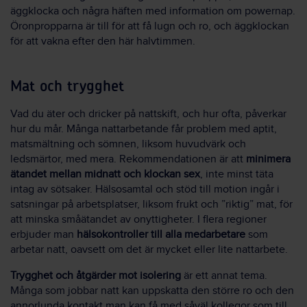
äggklocka och några häften med information om powernap.
Öronpropparna är till för att få lugn och ro, och äggklockan
för att vakna efter den här halvtimmen.
Mat och trygghet
Vad du äter och dricker på nattskift, och hur ofta, påverkar
hur du mår. Många nattarbetande får problem med aptit,
matsmältning och sömnen, liksom huvudvärk och
ledsmärtor, med mera. Rekommendationen är att
minimera
ätandet mellan midnatt och klockan sex
, inte minst täta
intag av sötsaker. Hälsosamtal och stöd till motion ingår i
satsningar på arbetsplatser, liksom frukt och ”riktig” mat, för
att minska småätandet av onyttigheter. I flera regioner
erbjuder man
hälsokontroller till alla medarbetare
som
arbetar natt, oavsett om det är mycket eller lite nattarbete.
Trygghet och åtgärder mot isolering
är ett annat tema.
Många som jobbar natt kan uppskatta den större ro och den
annorlunda kontakt man kan få med såväl kollegor som till