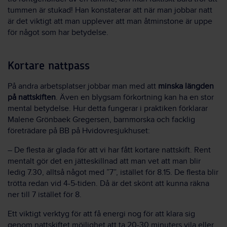
tummen är stukad! Han konstaterar att när man jobbar natt
är det viktigt att man upplever att man åtminstone är uppe
för något som har betydelse.
Kortare nattpass
På andra arbetsplatser jobbar man med att
minska längden
på nattskiften
. Även en blygsam förkortning kan ha en stor
mental betydelse. Hur detta fungerar i praktiken förklarar
Malene Grönbaek Gregersen, barnmorska och facklig
företrädare på BB på Hvidovresjukhuset:
– De flesta är glada för att vi har fått kortare nattskift. Rent
mentalt gör det en jätteskillnad att man vet att man blir
ledig 7.30, alltså något med ”7”, istället för 8.15. De flesta blir
trötta redan vid 4-5-tiden. Då är det skönt att kunna räkna
ner till 7 istället för 8.
Ett viktigt verktyg för att få energi nog för att klara sig
genom nattskiftet möjlighet att ta 20-30 minuters vila eller