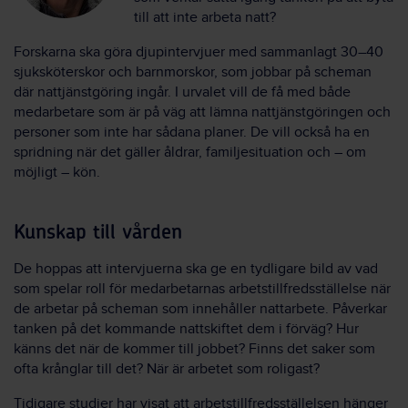
till att inte arbeta natt?
Forskarna ska göra djupintervjuer med sammanlagt 30–40
sjuksköterskor och barnmorskor, som jobbar på scheman
där nattjänstgöring ingår. I urvalet vill de få med både
medarbetare som är på väg att lämna nattjänstgöringen och
personer som inte har sådana planer. De vill också ha en
spridning när det gäller åldrar, familjesituation och – om
möjligt – kön.
Kunskap till vården
De hoppas att intervjuerna ska ge en tydligare bild av vad
som spelar roll för medarbetarnas arbetstillfredsställelse när
de arbetar på scheman som innehåller nattarbete. Påverkar
tanken på det kommande nattskiftet dem i förväg? Hur
känns det när de kommer till jobbet? Finns det saker som
ofta krånglar till det? När är arbetet som roligast?
Tidigare studier har visat att arbetstillfredsställelsen hänger