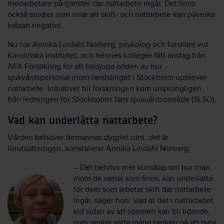
medarbetare på tjänster där nattarbete ingår. Det finns
också studier som visar att skift- och nattarbete kan påverka
hälsan negativt.
Nu har Annika Lindahl Norberg, psykolog och forskare vid
Karolinska Institutet, och hennes kolleger fått anslag från
AFA Försäkring för att fördjupa bilden av hur
sjukvårdspersonal inom landstinget i Stockholm upplever
nattarbete. Initiativet till forskningen kom ursprungligen
från ledningen för Stockholms läns sjukvårdsområde (SLSO).
Vad kan underlätta nattarbete?
Vården behöver bemannas dygnet runt, det är
förutsättningen, konstaterar Annika Lindahl Norberg.
– Det behövs mer kunskap om hur man,
inom de ramar som finns, kan underlätta
för dem som arbetar skift där nattarbete
ingår, säger hon. Vad är det i nattarbetet,
vid sidan av att sömnen kan bli lidande,
som verkar sätta igång tanken på att byta