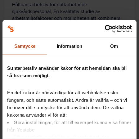
Hållbart arbetsliv för nattarbetande
sjukvårdspersonal, En kvalitativ studie av
arbetsmiljöfaktorer och möjligheten att kombinera
arbete med privatliv
Projektledare:
Annika Lindahl Norberg, Institutet för miljömedicin,
Samtycke
Information
Om
Karolinska Institutet
Organisation:
Suntarbetsliv använder kakor för att hemsidan ska bli
Karolinska Institutet
så bra som möjligt.
Tidsperiod:
2018–2019
En del kakor är nödvändiga för att webbplatsen ska
fungera, och sätts automatiskt. Andra är valfria – och vi
behöver ditt samtycke för att använda dem. De valfria
kakorna använder vi för att:
Göra inställningar, för att till exempel kunna visa filmer
från Youtube
Artiklar: Så gör andra
Följa statistik med hjälp av Google Analytics