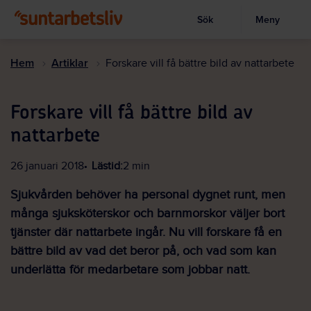
Sök
Meny
Visa sökruta
Hoppa
till
Hem
Artiklar
Forskare vill få bättre bild av nattarbete
huvudinnehållet
Forskare vill få bättre bild av
nattarbete
26 januari 2018
Lästid:
2 min
Sjukvården behöver ha personal dygnet runt, men
många sjuksköterskor och barnmorskor väljer bort
tjänster där nattarbete ingår. Nu vill forskare få en
bättre bild av vad det beror på, och vad som kan
underlätta för medarbetare som jobbar natt.