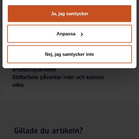
Analysera trafik för att kunna visa riktad information
Utbildning förbättrar schemaläggning i
och marknadsföring
Ja, jag samtycker
vården
Du kan när som helst återta ditt godkännande genom att
klicka på ”hantera kakor” längst ner på sidan, eller mejla
Anpassa
integritet@suntarbetsliv.se.
Artiklar: Forskning
Nej, jag samtycker inte
Skiftarbete måste med i
arbetsmiljöarbetet
Skiftarbete påverkar män och kvinnor
olika
Gillade du artikeln?