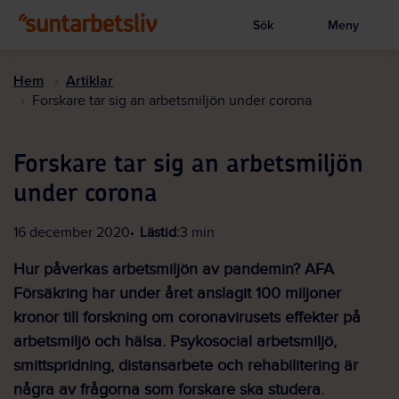
Sök
Meny
Visa sökruta
Hoppa
till
Hem
Artiklar
huvudinnehållet
Forskare tar sig an arbetsmiljön under corona
Forskare tar sig an arbetsmiljön
under corona
16 december 2020
Lästid:
3 min
Hur påverkas arbetsmiljön av pandemin? AFA
Försäkring har under året anslagit 100 miljoner
kronor till forskning om coronavirusets effekter på
arbetsmiljö och hälsa. Psykosocial arbetsmiljö,
smittspridning, distansarbete och rehabilitering är
några av frågorna som forskare ska studera.