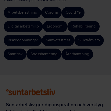
kommer landa på en sökresultatsida.
Arbetsbelastning
Corona
Covid-19
Digital arbetsmiljö
Ergonomi
Rehabilitering
Riskbedömningar
Samvetsstress
Sjukfrånvaro
Smittrisk
Stresshantering
Återhämtning
Suntarbetsliv ger dig inspiration och verktyg