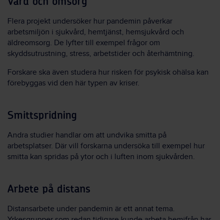
Vård och omsorg
Flera projekt undersöker hur pandemin påverkar
arbetsmiljön i sjukvård, hemtjänst, hemsjukvård och
äldreomsorg. De lyfter till exempel frågor om
skyddsutrustning, stress, arbetstider och återhämtning.
Forskare ska även studera hur risken för psykisk ohälsa kan
förebyggas vid den här typen av kriser.
Smittspridning
Andra studier handlar om att undvika smitta på
arbetsplatser. Där vill forskarna undersöka till exempel hur
smitta kan spridas på ytor och i luften inom sjukvården.
Arbete på distans
Distansarbete under pandemin är ett annat tema.
Yrkesgrupper som redan tidigare kunde arbeta hemifrån har