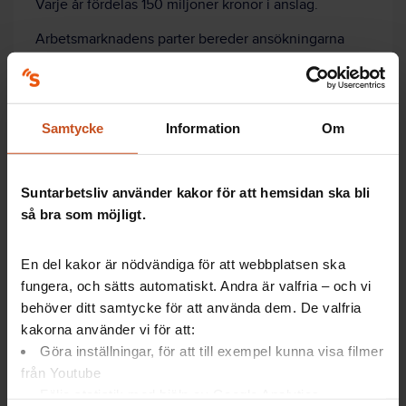
Varje år fördelas 150 miljoner kronor i anslag.
Arbetsmarknadens parter bereder ansökningarna
och beslutar om anslag.
Relevans, vetenskaplig kvalitet och förväntad
praktisk nytta är viktiga kriterier.
Samtycke
Information
Om
Här kan du läsa mer om AFA Försäkrings stöd till
forskning.
Suntarbetsliv använder kakor för att hemsidan ska bli
så bra som möjligt.
Om AFA Försäkring
En del kakor är nödvändiga för att webbplatsen ska
fungera, och sätts automatiskt. Andra är valfria – och vi
behöver ditt samtycke för att använda dem. De valfria
AFA Försäkring ägs av arbetsmarknadsparterna
kakorna använder vi för att:
Svenskt Näringsliv, LO och PTK. Sveriges Kommuner
Göra inställningar, för att till exempel kunna visa filmer
och Regioner, SKR, är den största uppdragsgivaren.
från Youtube
AFA Försäkring sköter försäkringar som parterna har
Följa statistik med hjälp av Google Analytics