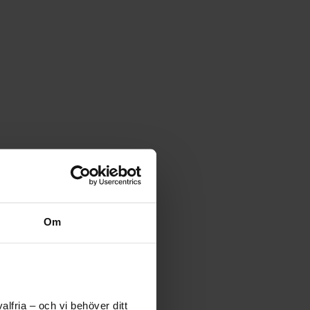
Om
lfria – och vi behöver ditt