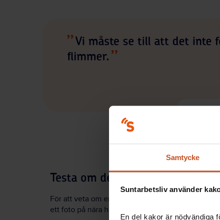
Vi måste se till att det int
flimmer.
Hillevi Hem
Samtycke
Testa om det flimrar
Suntarbetsliv använder kakor
För att veta om en lampa flimrar tipsar Hillevi He
ett foto på nära håll – då ser man om lampan flimrar
En del kakor är nödvändiga fö