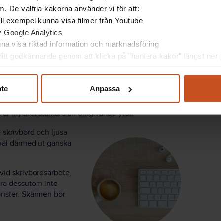
ynligt flimmer. När vi beställer armaturer ska vi
. De valfria kakorna använder vi för att:
 till exempel kunna visa filmer från Youtube
av Google Analytics
ts i hertz. I dag ligger många led-armaturer på 100–
unna visa riktad information och marknadsföring
 risken för flimmer tillräckligt.
itt godkännande genom att klicka på ”hantera kakor” längst ner p
nte
Anpassa
kar synergonomin. Lampor och dagsljus kan blända,
ta är mycket starkare än omgivande ytor.
e skrivbord och ljusa
väl därmed ut ganska
 vid skrivbordsarbete,
era dessutom inte
fönster. Skärmen bör