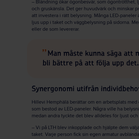
– Bländning ökar ögonbesvär, som ögontrötthet, lj
och gruskänsla. Det ger huvudvärk och minskar pre
att investera i rätt belysning. Många LED-paneler är 
ljus upp i taket och väggbelysning på sidorna. Men
eller de som levererar.
Man måste kunna säga att m
bli bättre på att följa upp det.
Synergonomi utifrån individbeho
Hillevi Hemphälä berättar om en arbetsplats med e
som bestod av LED-paneler. Några ville ha belysni
medan andra tyckte det blev alldeles för ljust och
– Vi på LTH blev inkopplade och hjälpte dem väl
taket. Varje person fick sin egen armatur avblän