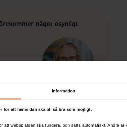
e förekommer något osynligt
phälä, universitetslektor
Information
 för att hemsidan ska bli så bra som möjligt.
mphälä om att kolla med mobilen. Håll upp för att ta
. Eller filma i slow motion.
r att webbplatsen ska fungera, och sätts automatiskt. Andra är va