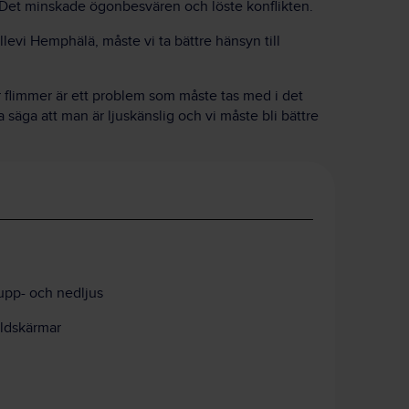
er. Det minskade ögonbesvären och löste konflikten.
Hillevi Hemphälä, måste vi ta bättre hänsyn till
 flimmer är ett problem som måste tas med i det
säga att man är ljuskänslig och vi måste bli bättre
pp- och nedljus
ildskärmar