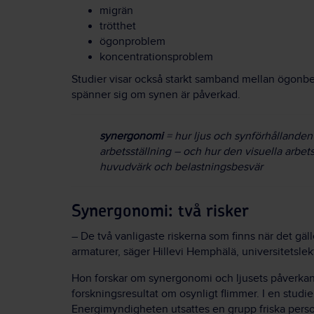
migrän
trötthet
ögonproblem
koncentrationsproblem
Studier visar också starkt samband mellan ögonb
spänner sig om synen är påverkad.
synergonomi
= hur ljus och synförhållande
arbetsställning – och hur den visuella arbet
huvudvärk och belastningsbesvär
Synergonomi: två risker
– De två vanligaste riskerna som finns när det gäl
armaturer, säger Hillevi Hemphälä, universitetslek
Hon forskar om synergonomi och ljusets påverkan
forskningsresultat om osynligt flimmer. I en studie
Energimyndigheten utsattes en grupp friska perso