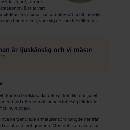
uskänslighet, torrhet
stationen. Det är värt
alldeles för starka. Det är bättre att få till indirekt
 man har inte koll, vare sig de som beställer ljus
an är ljuskänslig och vi måste
v
tt kontorslandskap där det var konflikt om ljuset,
ngen tänd eftersom de annars inte såg tillräckligt
 fick huvudvärk.
ja nya nerpendlade armaturer som hängde ner från
dad neråt och mot grannen. Men det sken även ljus