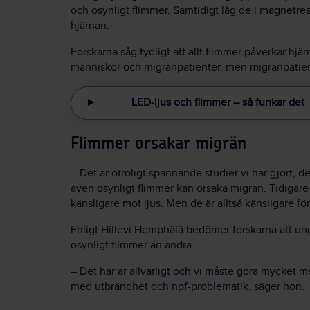
och osynligt flimmer. Samtidigt låg de i magnetr
hjärnan.
Forskarna såg tydligt att allt flimmer påverkar hj
människor och migränpatienter, men migränpatien
LED-ljus och flimmer – så funkar det
Flimmer orsakar migrän
– Det är otroligt spännande studier vi har gjort, de f
även osynligt flimmer kan orsaka migrän. Tidigare 
känsligare mot ljus. Men de är alltså känsligare för
Enligt Hillevi Hemphälä bedömer forskarna att unge
osynligt flimmer än andra.
– Det här är allvarligt och vi måste göra mycket 
med utbrändhet och npf-problematik, säger hon.