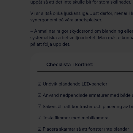
uppåt så att det inte skulle bli för stora skillnad
Vi är alltså olika ljuskänsliga. Just därför, menar 
synergonomi på våra arbetsplatser.
– Anmäl när ni gör skyddsrond om bländning eller
systematiska arbetsmiljöarbetet. Man måste kunna 
på att följa upp det.
Checklista i korthet:
☑ Undvik bländande LED-paneler
☑ Använd nedpendlade armaturer med både u
☑ Säkerställ rätt kontraster och placering av b
☑ Testa flimmer med mobilkamera
☑ Placera skärmar så att fönster inte bländar