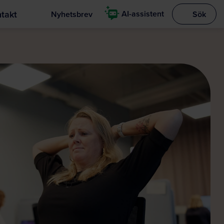
takt
AI-assistent
Nyhetsbrev
Sök
Visa sökrut