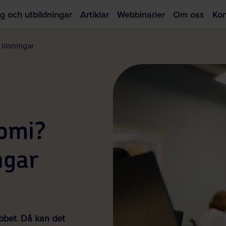
g och utbildningar
Artiklar
Webbinarier
Om oss
Kon
Hoppa
till
 lösningar
huvudinnehållet
omi?
ngar
bbet. Då kan det