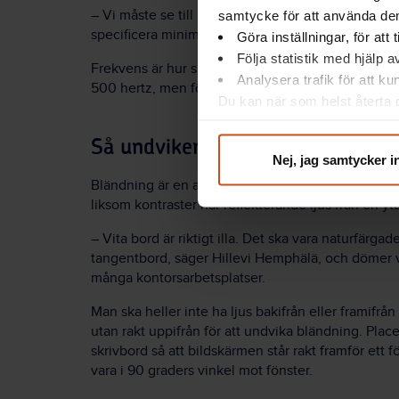
– Vi måste se till att det inte förekommer något os
samtycke för att använda dem
specificera minimifrekvensen.
Göra inställningar, för att
Följa statistik med hjälp 
Frekvens är hur snabbt ljuset varierar, och det mä
Analysera trafik för att k
500 hertz, men först vid flera tusen hertz reduceras
Du kan när som helst återta d
integritet@suntarbetsliv.se.
Så undviker du bländning
Nej, jag samtycker i
Bländning är en annan arbetsmiljörisk som påver
liksom kontraster när reflekterande ljus från en y
– Vita bord är riktigt illa. Det ska vara naturfärgad
tangentbord, säger Hillevi Hemphälä, och dömer 
många kontorsarbetsplatser.
Man ska heller inte ha ljus bakifrån eller framifrån
utan rakt uppifrån för att undvika bländning. Plac
skrivbord så att bildskärmen står rakt framför ett 
vara i 90 graders vinkel mot fönster.