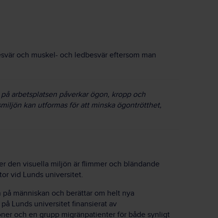
esvär och muskel- och ledbesvär eftersom man
n på arbetsplatsen påverkar ögon, kropp och
smiljön kan utformas för att minska ögontrötthet,
ler den visuella miljön är flimmer och bländande
tor vid Lunds universitet.
 på människan och berättar om helt nya
 på Lunds universitet finansierat av
ner och en grupp migränpatienter för både synligt