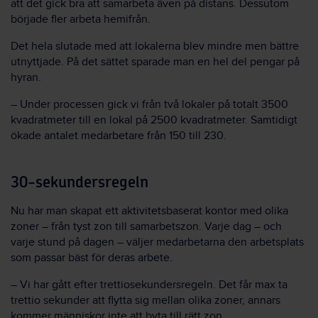
att det gick bra att samarbeta även på distans. Dessutom
började fler arbeta hemifrån.
Det hela slutade med att lokalerna blev mindre men bättre
utnyttjade. På det sättet sparade man en hel del pengar på
hyran.
– Under processen gick vi från två lokaler på totalt 3500
kvadratmeter till en lokal på 2500 kvadratmeter. Samtidigt
ökade antalet medarbetare från 150 till 230.
30-sekundersregeln
Nu har man skapat ett aktivitetsbaserat kontor med olika
zoner – från tyst zon till samarbetszon. Varje dag – och
varje stund på dagen – väljer medarbetarna den arbetsplats
som passar bäst för deras arbete.
– Vi har gått efter trettiosekundersregeln. Det får max ta
trettio sekunder att flytta sig mellan olika zoner, annars
kommer människor inte att byta till rätt zon.