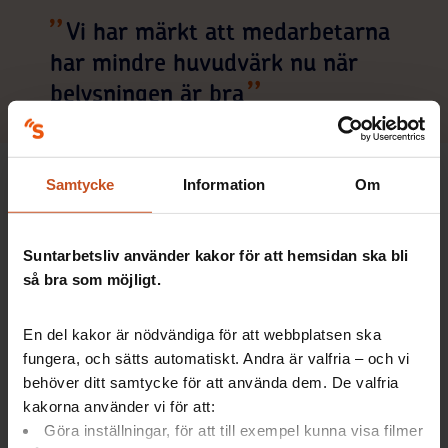
Vi har märkt att medarbetarna
har mindre huvudvärk nu när
belysningen är bra
Man har också tagit bort alla skrivbordslampor, och istället
Samtycke
Information
Om
sett till att det finns tillräcklig belysning från taket på alla
arbetsplatser.
– Vi har märkt att medarbetarna har mindre huvudvärk nu
Suntarbetsliv använder kakor för att hemsidan ska bli
när belysningen är bra. Dessutom drar den här sortens
så bra som möjligt.
belysning mindre ström än individuella skrivbordslampor.
En del kakor är nödvändiga för att webbplatsen ska
Slutligen har man också arbetat aktivt med ljudmiljön, som
man vet kan vara stressande för många. Dels med
fungera, och sätts automatiskt. Andra är valfria – och vi
ljuddämpande material, men också med riktlinjer för sådant
behöver ditt samtycke för att använda dem. De valfria
som samtal och mobilelefonsignaler.
kakorna använder vi för att:
Göra inställningar, för att till exempel kunna visa filmer
– Vi har jobbat mycket med ljuddämpning. Men vi insåg