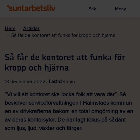
Sök
Meny
Visa sökruta
Hoppa
till
Hem
Artiklar
huvudinnehållet
Så får de kontoret att funka för kropp och hjärna
Så får de kontoret att funka för
kropp och hjärna
13 december 2022
Lästid:
4 min
”Vi vill att kontoret ska locka folk att vara där”. Så
beskriver serviceförvaltningen i Halmstads kommun
en av drivkrafterna bakom en total omgörning av en
av deras kontorsytor. De har lagt fokus på sådant
som ljus, ljud, växter och färger.