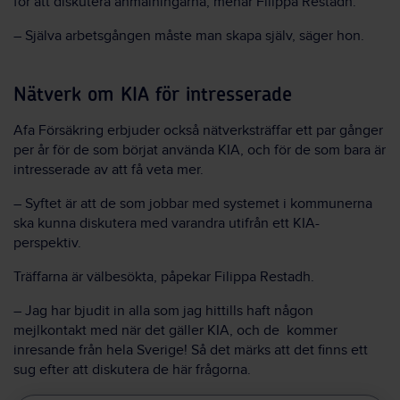
för att diskutera anmälningarna, menar Filippa Restadh.
– Själva arbetsgången måste man skapa själv, säger hon.
Nätverk om KIA för intresserade
Afa Försäkring erbjuder också nätverksträffar ett par gånger
per år för de som börjat använda KIA, och för de som bara är
intresserade av att få veta mer.
– Syftet är att de som jobbar med systemet i kommunerna
ska kunna diskutera med varandra utifrån ett KIA-
perspektiv.
Träffarna är välbesökta, påpekar Filippa Restadh.
– Jag har bjudit in alla som jag hittills haft någon
mejlkontakt med när det gäller KIA, och de kommer
inresande från hela Sverige! Så det märks att det finns ett
sug efter att diskutera de här frågorna.