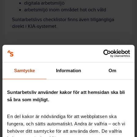
digitala arbetsmiljö
arbetsmiljö inom området hot och våld
Suntarbetslivs checklistor finns även tillgängliga
direkt i KIA-systemet.
Artiklar: Så gör andra
Samtycke
Information
Om
KIA-systemet ger överblick över skador
och tillbud
"Nu är det en dröm att arbeta här"
Suntarbetsliv använder kakor för att hemsidan ska bli
Så fick de säkerhetstänket att
så bra som möjligt.
genomsyra allt
IA-systemet: 5 steg till en säkrare
En del kakor är nödvändiga för att webbplatsen ska
arbetsplats
fungera, och sätts automatiskt. Andra är valfria – och vi
behöver ditt samtycke för att använda dem. De valfria