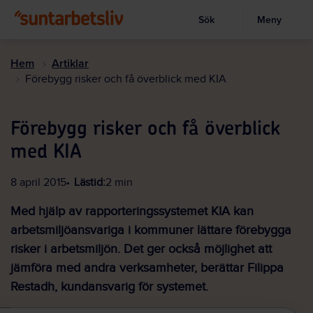
Sök
Meny
Visa sökruta
Hoppa
till
Hem
Artiklar
huvudinnehållet
Förebygg risker och få överblick med KIA
Förebygg risker och få överblick
med KIA
8 april 2015
Lästid:
2 min
Med hjälp av rapporteringssystemet KIA kan
arbetsmiljöansvariga i kommuner lättare förebygga
risker i arbetsmiljön. Det ger också möjlighet att
jämföra med andra verksamheter, berättar Filippa
Restadh, kundansvarig för systemet.