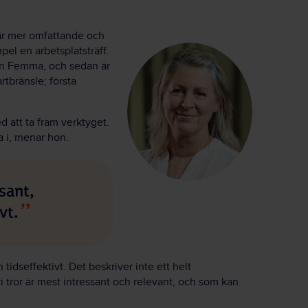
 är mer omfattande och
pel en arbetsplatsträff.
en Femma, och sedan är
artbränsle; första
 att ta fram verktyget.
a i, menar hon.
sant,
vt.
h tidseffektivt. Det beskriver inte ett helt
vi tror är mest intressant och relevant, och som kan