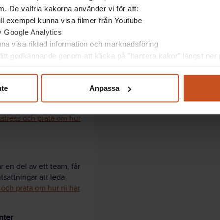
. De valfria kakorna använder vi för att:
 till exempel kunna visa filmer från Youtube
av Google Analytics
unna visa riktad information och marknadsföring
itt godkännande genom att klicka på ”hantera kakor” längst ner p
ång?
nte
Anpassa
kså leda till stress, om
ov och vår egen förmåga
sstress och prata om hur
r en del av ett team, får
tsättningar att leda
 och prata om hur ni har
nter