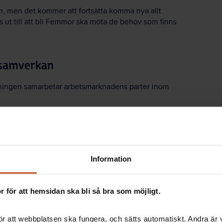
lan, men det kommer att fortsätta komma nya allt
s ut till att bli Femmor ska möta de behov som finns
 samverkan
rskningen samarbetar arbetsmarknadens parter inom
med från början till färdig produkt.
ke, chef på Vårdförbundet. Hon har också
suttit med i
m Forskning på 5, och
tycker att det är viktigt att det
r ut i verksamheterna.
Information
mt intresse och behov av forskningsresultat som kan
ggande arbetsmiljöarbete. Forskning på 5 gör det lätt
 för att hemsidan ska bli så bra som möjligt.
h omsätta de senaste rönen just där man finns,
egor. De här frågorna kan grupper diskutera själva, i
r att webbplatsen ska fungera, och sätts automatiskt. Andra är va
 allt viktigt arbete görs och kunskapen om