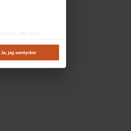
å sidan, eller mejla
Ja, jag samtycker