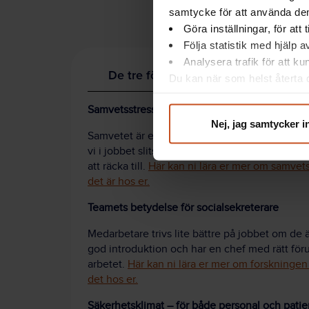
verksamheten finns.
samtycke för att använda dem
Göra inställningar, för att
Följa statistik med hjälp 
Analysera trafik för att k
De tre första Femmorna
Du kan när som helst återta d
integritet@suntarbetsliv.se.
Samvetsstress – hur kan samvetet bli en tillg
Nej, jag samtycker i
Samvetet är en viktig drivkraft. Men det kan oc
vi i jobbet slits mellan andra människors beh
att räcka till.
Här kan ni lära er mer om samvet
det är hos er.
Teamets betydelse för socialsekreterare
Medarbetare trivs lite bättre på jobbet om de ä
god introduktion och har en chef med rätt föru
arbetet.
Här kan ni lära er mer om forskningen
det hos er.
Säkerhetsklimat – för både personal och patie