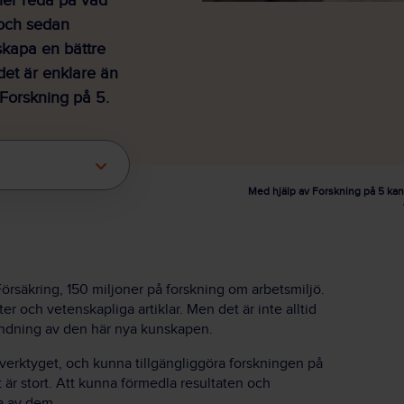
ller reda på vad
 och sedan
skapa en bättre
 det är enklare än
Forskning på 5.
Med hjälp av Forskning på 5 kan 
Försäkring, 150 miljoner på forskning om arbetsmiljö.
r och vetenskapliga artiklar. Men det är inte alltid
vändning av den här nya kunskapen.
r verktyget, och kunna tillgängliggöra forskningen på
et är stort. Att kunna förmedla resultaten och
a av dem.