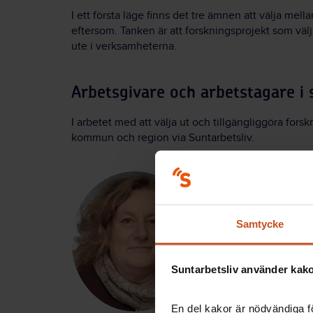
I ett första läge finns det tre ämnen att välja mel
eftersom. Tanken är att forskningsprojekt som välj
ute i verksamheterna.
Arbetsgivare och arbetstagare i
I arbetet med att välja ut och tillgängliggöra fo
kommun och region via Suntarbetsliv.
– Vi parter har varit 
Det säger Alicia Lyc
arbetsgruppen bako
här verktyget komme
Samtycke
– Det finns ett enor
bidra till bra föreby
Suntarbetsliv använder kakor
att sätta sig in i oc
tillsammans med koll
En del kakor är nödvändiga fö
arbetets vardag, där