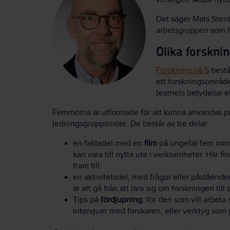
Det säger Mats Stenb
arbetsgruppen som ha
Olika forskn
Forskning på 5
bestå
ett forskningsområd
teamets betydelse el
Femmorna är utformade för att kunna användas på t
ledningsgruppsmöte. De består av tre delar:
en faktadel med en
film
på ungefär fem minu
kan vara till nytta ute i verksamheter. Här 
fram till.
en aktivitetsdel, med frågor eller påståend
är att gå från att lära sig om forskningen till
Tips på
fördjupning
, för den som vill arbet
intervjuer med forskaren, eller verktyg som 