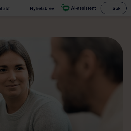
takt
AI-assistent
Nyhetsbrev
Sök
Visa sökrut