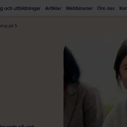
g och utbildningar
Artiklar
Webbinarier
Om oss
Kon
Hoppa
till
ning på 5
huvudinnehållet