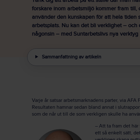
Tänk dig att arbeta på ett ställe där man hå
forskare inom arbetsmiljö kommer fram till,
använder den kunskapen för att hela tiden 
arbetsplats. Nu kan det bli verklighet – och
någonsin – med Suntarbetslivs nya verktyg 
Sammanfattning av artikeln
Varje år satsar arbetsmarknadens parter, via AFA 
Resultaten hamnar sedan bland annat i slutrapporte
som de når ut till de som verkligen skulle ha an
– Att ta fram det hä
ett så enkelt sätt, d
verkligen skapa nytt