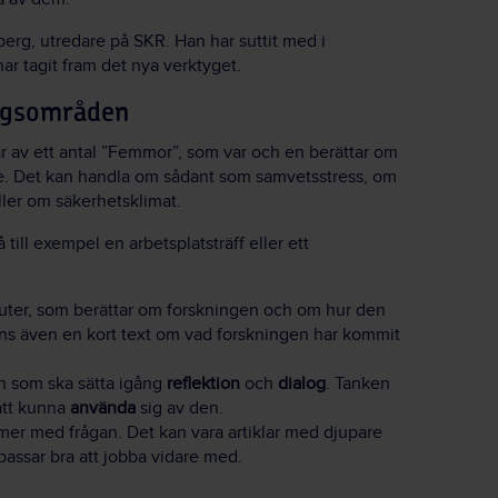
erg, utredare på SKR. Han har suttit med i
r tagit fram det nya verktyget.
ingsområden
r av ett antal ”Femmor”, som var och en berättar om
e. Det kan handla om sådant som samvetsstress, om
ler om säkerhetsklimat.
ill exempel en arbetsplatsträff eller ett
ter, som berättar om forskningen och om hur den
finns även en kort text om vad forskningen har kommit
en som ska sätta igång
reflektion
och
dialog
. Tanken
 att kunna
använda
sig av den.
a mer med frågan. Det kan vara artiklar med djupare
passar bra att jobba vidare med.