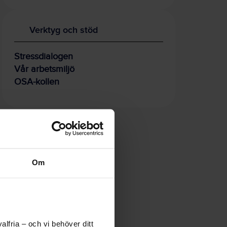
Verktyg och stöd
Stressdialogen
Vår arbetsmiljö
OSA-kollen
Om
lfria – och vi behöver ditt