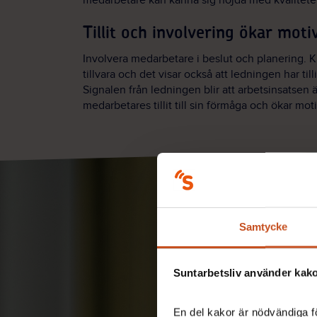
medarbetare kan känna sig nöjda med kvalitete
Tillit och involvering ökar moti
Involvera medarbetare i beslut och planering. 
tillvara och det visar också att ledningen har til
Signalen från ledningen blir att arbetsinsatsen ä
medarbetares tillit till sin förmåga och ökar mot
Samtycke
Suntarbetsliv använder kakor
En del kakor är nödvändiga fö