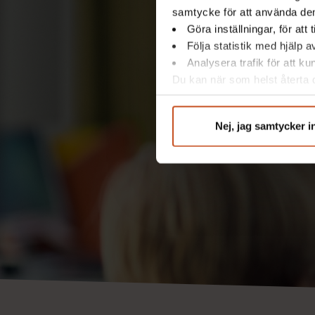
samtycke för att använda dem
Göra inställningar, för att
Följa statistik med hjälp 
Analysera trafik för att k
Du kan när som helst återta d
integritet@suntarbetsliv.se.
Nej, jag samtycker i