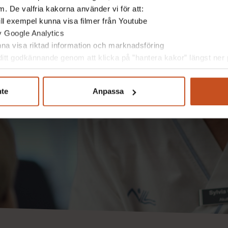
. De valfria kakorna använder vi för att:
 till exempel kunna visa filmer från Youtube
av Google Analytics
unna visa riktad information och marknadsföring
itt godkännande genom att klicka på ”hantera kakor” längst ner p
nte
Anpassa