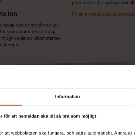
n.
patientsäkerhet och personalh
vation
Forskningsrapport: Säkerhetsk
Kunskap och erfarenheter tas
lit till medarbetares förmåga.
r högt värderad vilket stärker
ivationen.
Information
 för att hemsidan ska bli så bra som möjligt.
r att webbplatsen ska fungera, och sätts automatiskt. Andra är va