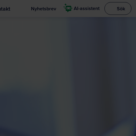
takt
AI-assistent
Nyhetsbrev
Sök
Visa sökrut