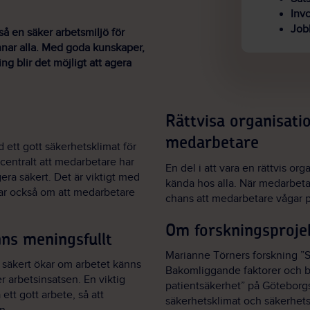
Invo
Jobb
så en säker arbetsmiljö för
nnar alla. Med goda kunskaper,
ing blir det möjligt att agera
?
Rättvisa organisatio
medarbetare
 ett gott säkerhetsklimat för
centralt att medarbetare har
En del i att vara en rättvis org
era säkert. Det är viktigt med
kända hos alla. När medarbetar
lar också om att medarbetare
chans att medarbetare vågar p
Om forskningsproje
nns meningsfullt
Marianne Törners forskning ”S
 säkert ökar om arbetet känns
Bakomliggande faktorer och b
r arbetsinsatsen. En viktig
patientsäkerhet” på Göteborgs 
 ett gott arbete, så att
säkerhetsklimat och säkerhet