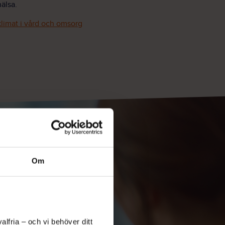
älsa.
limat i vård och omsorg
Om
lfria – och vi behöver ditt