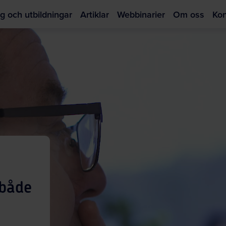
g och utbildningar
Artiklar
Webbinarier
Om oss
Kon
Hoppa
till
huvudinnehållet
 både