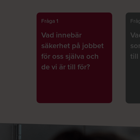
Fråga 1
Frå
Vad innebär
Va
säkerhet på jobbet
so
för oss själva och
til
de vi är till för?