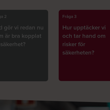
ga 2
Fråga 3
d gör vi redan nu
Hur upptäcker vi
m är bra kopplat
och tar hand om
l säkerhet?
risker för
säkerheten?