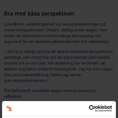
Bra med båda perspektiven
Lina Molén, avdelningschef på neonatalavdelningen på
universitetssjukhuset i Örebro, deltog under dagen. Hon
tyckte att seminariet innehöll många bra uppslag och
argument för att samköra patientsäkerhet och arbetsmiljö.
– Det är ju viktigt och bra att arbeta med båda perspektiven
samtidigt, inte minst hos oss där patienternas vård handlar
mycket om liv och död. Vår avdelning har en fördel i att
arbetet nog känns extremt meningsfullt. Jag har inte någon
hög personalomsättning, fastän jag saknar
specialistsjuksköterskor.
Pia Gellerstedt avslutade dagen med en personlig
reflektion.
– Under min utbildning till personalvetare på 1990-talet
skrev jag en uppsats där jag konstaterade att den som kan