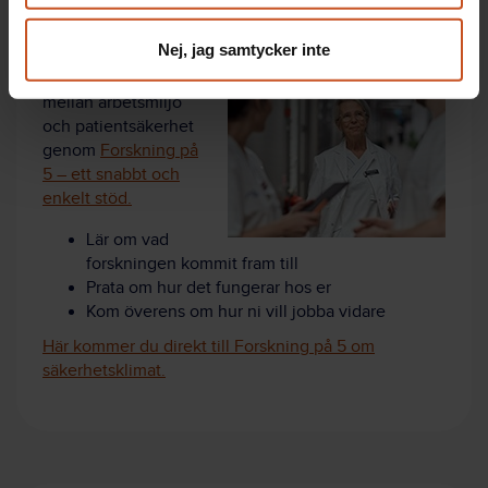
Ta reda på mer om
Nej, jag samtycker inte
vad forskningen
säger om kopplingen
mellan arbetsmiljö
och patientsäkerhet
genom
Forskning på
5 – ett snabbt och
enkelt stöd.
Lär om vad
forskningen kommit fram till
Prata om hur det fungerar hos er
Kom överens om hur ni vill jobba vidare
Här kommer du direkt till Forskning på 5 om
säkerhetsklimat.