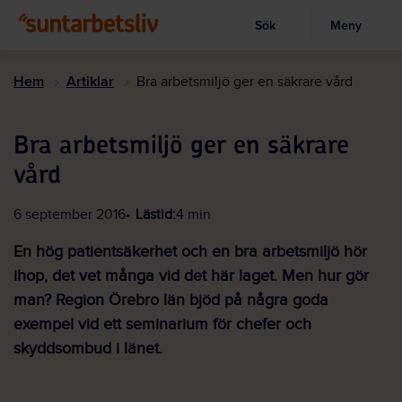
Sök
Meny
Visa sökruta
Hoppa
till
Hem
Artiklar
Bra arbetsmiljö ger en säkrare vård
huvudinnehållet
Bra arbetsmiljö ger en säkrare
vård
6 september 2016
Lästid:
4 min
En hög patientsäkerhet och en bra arbetsmiljö hör
ihop, det vet många vid det här laget. Men hur gör
man? Region Örebro län bjöd på några goda
exempel vid ett seminarium för chefer och
skyddsombud i länet.