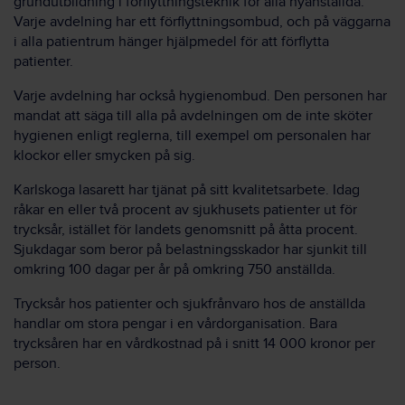
grundutbildning i förflyttningsteknik för alla nyanställda.
Varje avdelning har ett förflyttningsombud, och på väggarna
i alla patientrum hänger hjälpmedel för att förflytta
patienter.
Varje avdelning har också hygienombud. Den personen har
mandat att säga till alla på avdelningen om de inte sköter
hygienen enligt reglerna, till exempel om personalen har
klockor eller smycken på sig.
Karlskoga lasarett har tjänat på sitt kvalitetsarbete. Idag
råkar en eller två procent av sjukhusets patienter ut för
trycksår, istället för landets genomsnitt på åtta procent.
Sjukdagar som beror på belastningsskador har sjunkit till
omkring 100 dagar per år på omkring 750 anställda.
Trycksår hos patienter och sjukfrånvaro hos de anställda
handlar om stora pengar i en vårdorganisation. Bara
trycksåren har en vårdkostnad på i snitt 14 000 kronor per
person.