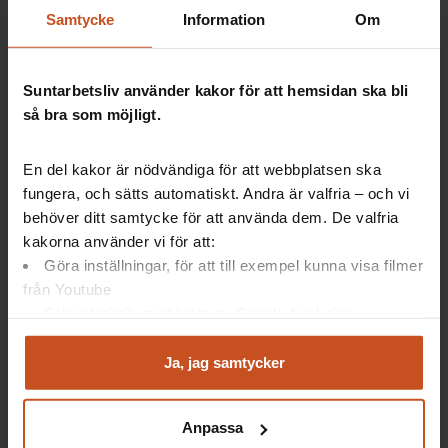
se vinsten med att koppla ihop säkerhet med arbetsmiljö är
Samtycke
Information
Om
morgondagens vinnare. Det har tagit tid, men nu har vi
äntligen börjat försöka genomföra detta. Det känns bra att
jag har varit så enveten!
Suntarbetsliv använder kakor för att hemsidan ska bli
så bra som möjligt.
Tips
En del kakor är nödvändiga för att webbplatsen ska
fungera, och sätts automatiskt. Andra är valfria – och vi
behöver ditt samtycke för att använda dem. De valfria
Vill du ha fler tips på hur du kan samköra
kakorna använder vi för att:
patientsäkerhet och arbetsmiljö?
Göra inställningar, för att till exempel kunna visa filmer
från Youtube
Läs mer i SKLs vägledning
Patientsäkerhet och
arbetsmiljö
Följa statistik med hjälp av Google Analytics
Analysera trafik för att kunna visa riktad information
och marknadsföring
Ja, jag samtycker
Du kan när som helst återta ditt godkännande genom att
Förbättra ert säkerhetsklimat
klicka på ”hantera kakor” längst ner på sidan, eller mejla
Anpassa
integritet@suntarbetsliv.se.