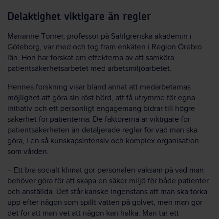
Delaktighet viktigare än regler
Marianne Törner, professor på Sahlgrenska akademin i
Göteborg, var med och tog fram enkäten i Region Örebro
län. Hon har forskat om effekterna av att samköra
patientsäkerhetsarbetet med arbetsmiljöarbetet.
Hennes forskning visar bland annat att medarbetarnas
möjlighet att göra sin röst hörd, att få utrymme för egna
initiativ och ett personligt engagemang bidrar till högre
säkerhet för patienterna. De faktorerna är viktigare för
patientsäkerheten än detaljerade regler för vad man ska
göra, i en så kunskapsintensiv och komplex organisation
som vården.
– Ett bra socialt klimat gör personalen vaksam på vad man
behöver göra för att skapa en säker miljö för både patienter
och anställda. Det står kanske ingenstans att man ska torka
upp efter någon som spillt vatten på golvet, men man gör
det för att man vet att någon kan halka. Man tar ett